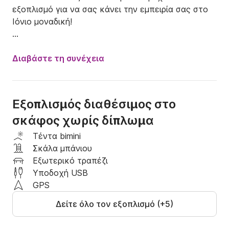
εξοπλισμό για να σας κάνει την εμπειρία σας στο 
Ιόνιο μοναδική! 

Απαραίτητη προϋπόθεση για την ενοικίασή του 
είναι κάποιος από την παρέα να είναι 21 ετών και 
Διαβάστε τη συνέχεια
άνω. 

Δεν χρειάζεται να διαθέτετε ειδική άδεια για 
μηχανοκίνητα σκάφη.

Εξοπλισμός διαθέσιμος στο
Στην τιμή περιλαμβάνετε ένα σύντομο 
σκάφος χωρίς δίπλωμα
εκπαιδευτικό μάθημα για τον τρόπο χειρισμού του 
σκάφους και σύντομα θα αισθανθείτε 
Τέντα bimini
¨καπετάνιος¨.

Σκάλα μπάνιου
Τα καύσιμα δεν συμπεριλαμβάνονται στην τιμή.

Εξωτερικό τραπέζι
Σε περίπτωση που χρειάζεστε Skipper υπάρχει 
Υποδοχή USB
επιπλέον χρέωση.

GPS
Δείτε όλο τον εξοπλισμό (+5)
Η K & K Boat rentals είναι μια νέα εταιρεία στο 
χώρο των τουριστικών υπηρεσιών. Ειδικευόμαστε 