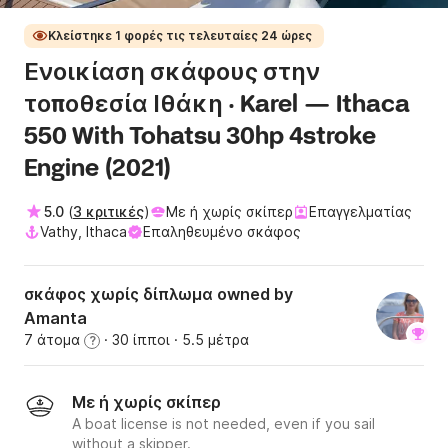
Κλείστηκε 1 φορές τις τελευταίες 24 ώρες
Ενοικίαση σκάφους στην
τοποθεσία Ιθάκη · Karel — Ithaca
550 With Tohatsu 30hp 4stroke
Engine (2021)
5.0
(
3 κριτικές
)
Με ή χωρίς σκίπερ
Επαγγελματίας
Vathy, Ithaca
Επαληθευμένο σκάφος
σκάφος χωρίς δίπλωμα owned by
Amanta
7 άτομα
· 30 ίπποι
· 5.5 μέτρα
?
Με ή χωρίς σκίπερ
A boat license is not needed, even if you sail
without a skipper.