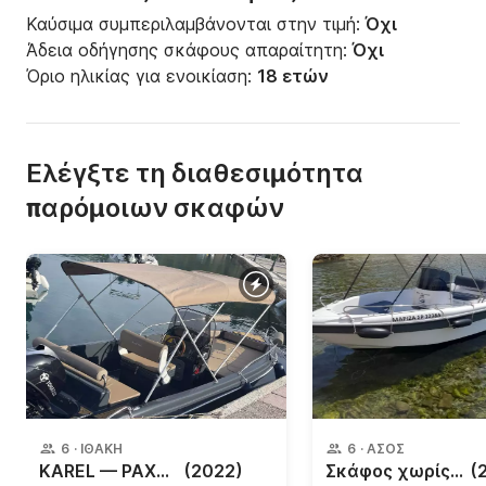
Καύσιμα συμπεριλαμβάνονται στην τιμή:
Όχι
Άδεια οδήγησης σκάφους απαραίτητη:
Όχι
Όριο ηλικίας για ενοικίαση:
18 ετών
Ελέγξτε τη διαθεσιμότητα
παρόμοιων σκαφών
6
·
ΙΘΆΚΗ
6
·
ΆΣΟΣ
KAREL — PAXOS 170 (2022)
(2022)
Σκάφος χωρίς δίπλωμα Poseidon Blue Water 30ch
(