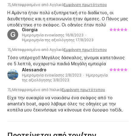
Μεταφρασμένο από Αγγλικά
Εμφάνιση πρωτότυπου
Η Αμάντα ήταν πολύ εξυπηρετική στο διαδίκτυο, οι
διευθετήσεις και η επικοινωνία ήταν άμεσες. Ο Πάνος μας
υποδέχτηκε στο σκάφος. Οι οδηγίες ήταν πολύ
Giorgia
λεπτομερείς και επαγγελματικές. Το σκάφος ήταν καλά
G
Ημερομηνία ενοικίασης 16/8/2023 ·
συντηρημένο και φροντισμένο. Κατευθήκαμε νότια, μια
Ημερομηνία της αξιολόγησης 17/8/2023
υπέροχη μέρα, πανέμορφη. Θα συνιστούσα την K&K, την
Αμάντα και τον Πάνο.
Μεταφρασμένο από Αγγλικά
Εμφάνιση πρωτότυπου
Τόσο υπέροχο!! Μεγάλος δάσκαλος, γίνομαι καπετάνιος
σε 5 λεπτά, ευχαριστώ παιδιά Μεγάλη εμπειρία
Alessandro
Ημερομηνία ενοικίασης 2/8/2023 · Ημερομηνία
της αξιολόγησης 3/8/2023
Μεταφρασμένο από Ιταλικά
Εμφάνιση πρωτότυπου
Είχα την ευκαιρία να νοικιάσω ένα σκάφος από το
amanta's boat, αφού λάβαμε όλες τις οδηγίες με την
κοπέλα μου ξεκινήσαμε να κάνουμε ένα όμορφο ταξίδι,
όλα πήγαν όπως αναμενόταν, ασφαλές και καλά
συντηρημένο σκάφος
Προτείνεται από τον/την