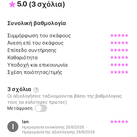
5.0
(
)
αξέχαστη εμπειρία διακοπών που σας αξίζει.

3 σχόλια
Μπορείτε να ξεκινήσετε το ταξίδι σας από το 
Συνολική βαθμολογία
Βαθύ.

Συμμόρφωση του σκάφους
Επικοινωνήστε μαζί μας στο Click&Boat!
Άνεση επί του σκάφους
Επίπεδο συντήρησης
Καθαριότητα
Υποδοχή και επικοινωνία
Σχέση ποιότητας/τιμής
3 σχόλια
?
Οι αξιολογήσεις ταξινομούνται βάσει της βαθμολογίας
τους (οι καλύτερες πρώτες)
Μετάφραση
Ian
I
Ημερομηνία ενοικίασης 25/6/2026 ·
Ημερομηνία της αξιολόγησης 26/6/2026