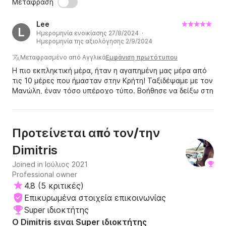
Μετάφραση
Lee
L
Ημερομηνία ενοικίασης 27/8/2024 ·
Ημερομηνία της αξιολόγησης 2/9/2024
Μεταφρασμένο από Αγγλικά
Εμφάνιση πρωτότυπου
Η πιο εκπληκτική μέρα, ήταν η αγαπημένη μας μέρα από
τις 10 μέρες που ήμασταν στην Κρήτη! Ταξιδέψαμε με τον
Μανώλη, έναν τόσο υπέροχο τύπο. Βοήθησε να δείξω στη
μαμά μου πώς να κάνει αναπνευστήρα και έκανε την
εμπειρία μας! Θα συνιστούσα σε όλους! Η θάλασσα ήταν
πεντακάθαρη και είδαμε πολλά ψάρια!
Προτείνεται από τον/την
Dimitris
Joined in Ιούλιος 2021
Professional owner
4.8
(
5 κριτικές
)
Επικυρωμένα στοιχεία επικοινωνίας
Super ιδιοκτήτης
Ο Dimitris ειναι Super ιδιοκτήτης