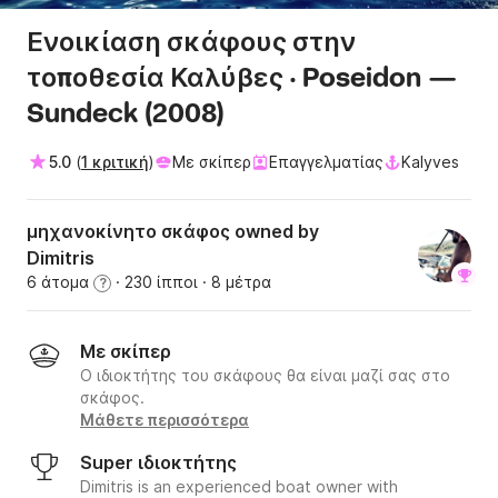
Ενοικίαση σκάφους στην
τοποθεσία Καλύβες · Poseidon —
Sundeck (2008)
5.0
(
1 κριτική
)
Με σκίπερ
Επαγγελματίας
Kalyves
μηχανοκίνητο σκάφος owned by
Dimitris
6 άτομα
· 230 ίπποι
· 8 μέτρα
?
Με σκίπερ
Ο ιδιοκτήτης του σκάφους θα είναι μαζί σας στο
σκάφος.
Μάθετε περισσότερα
Super ιδιοκτήτης
Dimitris is an experienced boat owner with