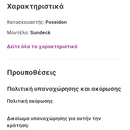
Χαρακτηριστικά
Κατασκευαστής:
Poseidon
Μοντέλο:
Sundeck
Ισχύς κινητήρα:
230ch
Δείτε όλα τα χαρακτηριστικά
Μήκος:
8m
Έτος:
2008
Προυποθέσεις
Χωρητικότητα:
6 άτομα
Αριθμός καμπινών:
1
Πολιτική υπαναχώρησης και ακύρωσης
Αριθμός κλινών:
2
Πολιτική ακύρωσης
Aριθμός W.C.:
1
Δικαίωμα υπαναχώρησης για αυτήν την
κράτηση: