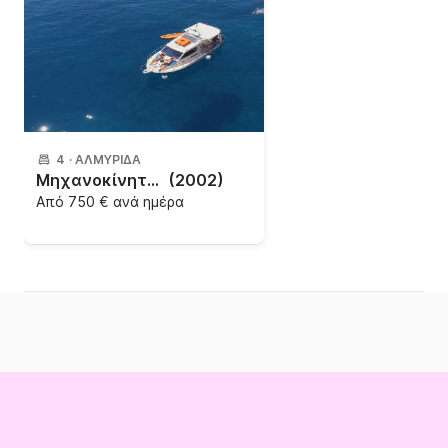
4
·
ΑΛΜΥΡΊΔΑ
Μηχανοκίνητο σκάφος KretaMare Cruiser 9
(2002)
Από
750 € ανά ημέρα