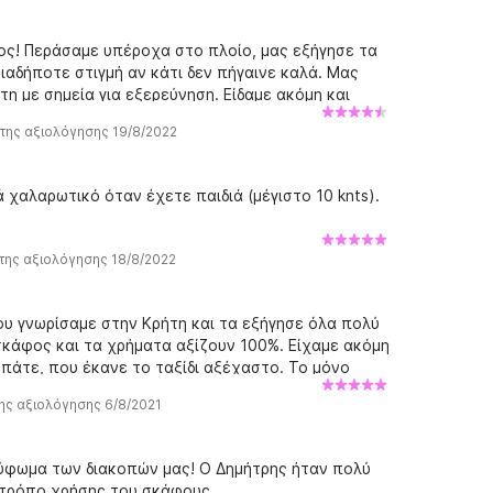
ος! Περάσαμε υπέροχα στο πλοίο, μας εξήγησε τα
αδήποτε στιγμή αν κάτι δεν πήγαινε καλά. Μας
η με σημεία για εξερεύνηση. Είδαμε ακόμη και
10/10 εμπειρία.
της αξιολόγησης 19/8/2022
 χαλαρωτικό όταν έχετε παιδιά (μέγιστο 10 knts).
της αξιολόγησης 18/8/2022
ου γνωρίσαμε στην Κρήτη και τα εξήγησε όλα πολύ
σκάφος και τα χρήματα αξίζουν 100%. Είχαμε ακόμη
 πάτε, που έκανε το ταξίδι αξέχαστο. Το μόνο
κός εξοπλισμός, ο οποίος προσδιοριζόταν στην
ης αξιολόγησης 6/8/2021
 για εμάς. Ευχαριστώ Δημήτρη!
ρύφωμα των διακοπών μας! Ο Δημήτρης ήταν πολύ
ν τρόπο χρήσης του σκάφους.