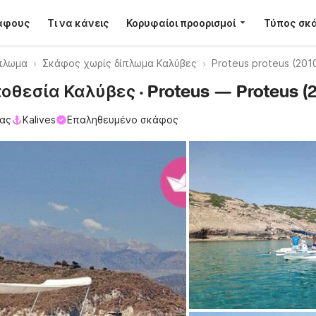
κάφους
Τι να κάνεις
Κορυφαίοι προορισμοί
Τύπος σκ
πλωμα
Σκάφος χωρίς δίπλωμα Καλύβες
Proteus proteus (201
θεσία Καλύβες · Proteus — Proteus (2
ίας
Kalives
Επαληθευμένο σκάφος