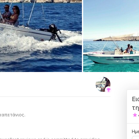
Ει
τη
 καπετάνιος.
Ημε