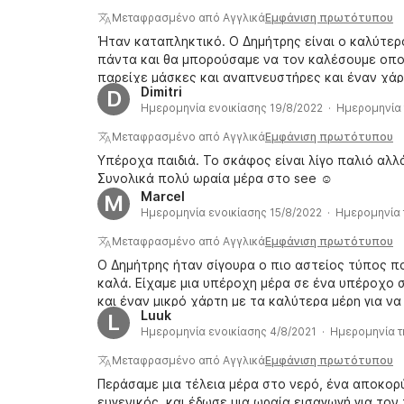
Μεταφρασμένο από Αγγλικά
Εμφάνιση πρωτότυπου
Ήταν καταπληκτικό. Ο Δημήτρης είναι ο καλύτερ
πάντα και θα μπορούσαμε να τον καλέσουμε οποι
παρείχε μάσκες και αναπνευστήρες και έναν χάρτ
Dimitri
D
τρεις χελώνες! Θα έκλεινα πάντα ξανά μαζί του. 
Ημερομηνία ενοικίασης 19/8/2022 · Ημερομηνία 
Μεταφρασμένο από Αγγλικά
Εμφάνιση πρωτότυπου
Υπέροχα παιδιά. Το σκάφος είναι λίγο παλιό αλλά
Συνολικά πολύ ωραία μέρα στο see ☺️
Marcel
M
Ημερομηνία ενοικίασης 15/8/2022 · Ημερομηνία 
Μεταφρασμένο από Αγγλικά
Εμφάνιση πρωτότυπου
Ο Δημήτρης ήταν σίγουρα ο πιο αστείος τύπος π
καλά. Είχαμε μια υπέροχη μέρα σε ένα υπέροχο 
και έναν μικρό χάρτη με τα καλύτερα μέρη για να
Luuk
L
πράγμα που έλειπε στο σκάφος ήταν ο καταδυτι
Ημερομηνία ενοικίασης 4/8/2021 · Ημερομηνία τ
περιγραφή. Αλλά αυτό δεν ήταν μεγάλο πρόβλημα
Μεταφρασμένο από Αγγλικά
Εμφάνιση πρωτότυπου
Περάσαμε μια τέλεια μέρα στο νερό, ένα αποκο
ευγενικός, και έδωσε μια ωραία εισαγωγή για το