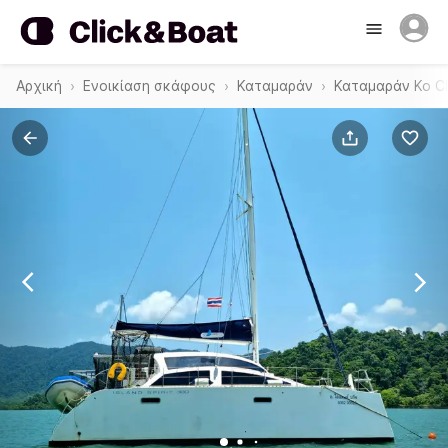
Αρχική
Ενοικίαση σκάφους
Καταμαράν
Καταμαράν Ko Ch