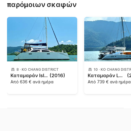
παρόμοιων σκαφών
8
·
KO CHANG DISTRICT
10
·
KO CHANG DIST
Καταμαράν Island Spirit Island Spirit 380 11.58m
(2016)
Καταμαράν Lagoon-Bénéteau Lagoon 380 - 4 + 2 cab. 11.55m
(
Από
636 € ανά ημέρα
Από
739 € ανά ημέρα