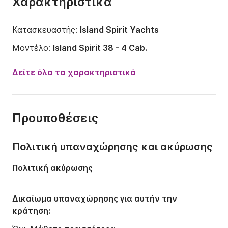
Χαρακτηριστικά
Κατασκευαστής:
Island Spirit Yachts
Μοντέλο:
Island Spirit 38 - 4 Cab.
Έτος:
2016
Δείτε όλα τα χαρακτηριστικά
Χωρητικότητα:
8 άτομα
Αριθμός καμπινών:
4
Προυποθέσεις
Αριθμός κλινών:
8
Aριθμός W.C.:
2
Πολιτική υπαναχώρησης και ακύρωσης
Μήκος:
11.58m
Πολιτική ακύρωσης
Πλάτος:
6.7m
Βύθισμα:
1.2m
Δικαίωμα υπαναχώρησης για αυτήν την
κράτηση:
Ισχύς κινητήρα:
60ch