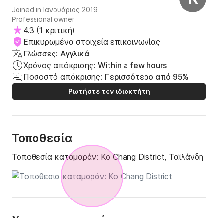
την αποβίβασή σας.

Joined in Ιανουάριος 2019
Professional owner
ΕΠΙΚΟΙΝΩΝΗΣΤΕ ΜΑΖΙ ΜΑΣ ΤΩΡΑ για να 
4.3
(
1 κριτική
)
εξερευνήσετε τον εκπληκτικό στόλο μας και να 
Επικυρωμένα στοιχεία επικοινωνίας
κλείσετε το αξιόλογο ταξίδι σας!
Γλώσσες:
Αγγλικά
Χρόνος απόκρισης:
Within a few hours
Ποσοστό απόκρισης:
Περισσότερο από 95%
Ρωτήστε τον ιδιοκτήτη
Τοποθεσία
Τοποθεσία καταμαράν:
Ko Chang District, Ταϊλάνδη