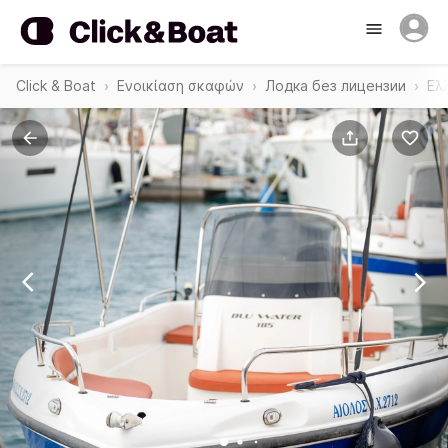
Click & Boat
Ενοικίαση σκαφών
Лодка без лицензии
Ελ