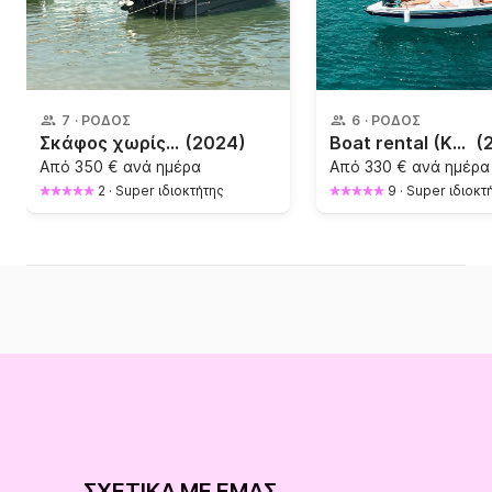
7
·
ΡΌΔΟΣ
6
·
ΡΌΔΟΣ
Σκάφος χωρίς δίπλωμα Karel Karel paxos 170 30ch
(2024)
Boat rental (Kallithea & Anthony Quinn & Traounou caves)
(
Από
350 € ανά ημέρα
Από
330 € ανά ημέρα
2
·
Super ιδιοκτήτης
9
·
Super ιδιοκτ