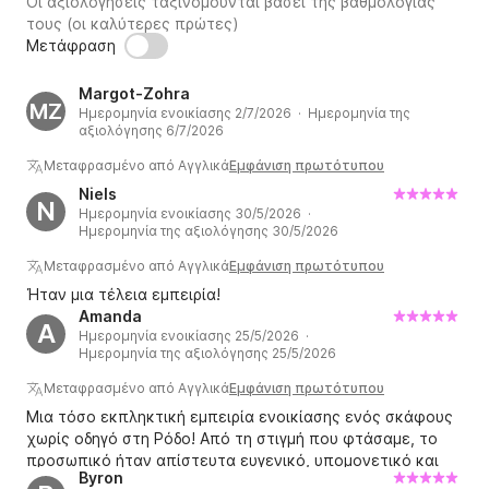
Οι αξιολογήσεις ταξινομούνται βάσει της βαθμολογίας
τους (οι καλύτερες πρώτες)
Μετάφραση
Margot-Zohra
MZ
Ημερομηνία ενοικίασης 2/7/2026 · Ημερομηνία της
αξιολόγησης 6/7/2026
Μεταφρασμένο από Αγγλικά
Εμφάνιση πρωτότυπου
Niels
N
Ημερομηνία ενοικίασης 30/5/2026 ·
Ημερομηνία της αξιολόγησης 30/5/2026
Μεταφρασμένο από Αγγλικά
Εμφάνιση πρωτότυπου
Ήταν μια τέλεια εμπειρία!
Amanda
A
Ημερομηνία ενοικίασης 25/5/2026 ·
Ημερομηνία της αξιολόγησης 25/5/2026
Μεταφρασμένο από Αγγλικά
Εμφάνιση πρωτότυπου
Μια τόσο εκπληκτική εμπειρία ενοικίασης ενός σκάφους
χωρίς οδηγό στη Ρόδο! Από τη στιγμή που φτάσαμε, το
προσωπικό ήταν απίστευτα ευγενικό, υπομονετικό και
Byron
φιλόξενο. Φτάσαμε ακόμη και με 20 λεπτά καθυστέρηση