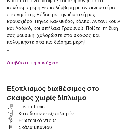
Νοικιάστε ένα σκάφος και εξερευνήστε τα 
καλύτερα μέρη για κολύμβηση με αναπνευστήρα 
στο νησί της Ρόδου με την ιδιωτική μας 
κρουαζιέρα: Πηγές Καλλιθέας, κόλποι Άντονι Κουίν 
και Λαδικό, και σπήλαια Τραουνού! Παίξτε τη δική 
σας μουσική, χαλαρώστε στο σκάφος και 
κολυμπήστε στα πιο διάσημα μέρη!

Παρέχουμε εξοπλισμό για κολύμβηση με 
αναπνευστήρα.

Διαβάστε τη συνέχεια
Το σκάφος μας είναι εξοπλισμένο με τέντα ηλίου, 
μουσικό σύστημα και ντους. Έτος κατασκευής του 
σκάφους 2023.

Εξοπλισμός διαθέσιμος στο
σκάφος χωρίς δίπλωμα
Η εκκίνηση είναι στο λιμάνι της Νέας Μαρίνας 
(Ρόδος), μπορούμε να κανονίσουμε τη μεταφορά 
Τέντα bimini
σας.

Καταδυτικός εξοπλισμός
Εξωτερικό ντουζ
Διαθέσιμο για ταξίδι με καπετάνιο με επιπλέον 
Σκάλα μπάνιου