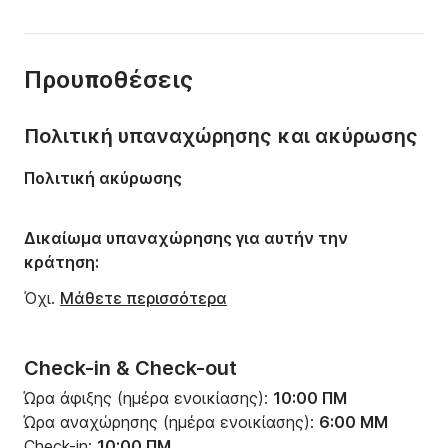
Μήκος:
5.6m
Έτος:
2025
Προυποθέσεις
Χωρητικότητα:
6 άτομα
Πολιτική υπαναχώρησης και ακύρωσης
Πολιτική ακύρωσης
Δικαίωμα υπαναχώρησης για αυτήν την
κράτηση:
Όχι.
Μάθετε περισσότερα
Check-in & Check-out
Ώρα άφιξης (ημέρα ενοικίασης):
10:00 ΠΜ
Ώρα αναχώρησης (ημέρα ενοικίασης):
6:00 ΜΜ
Check-in:
10:00 ΠΜ