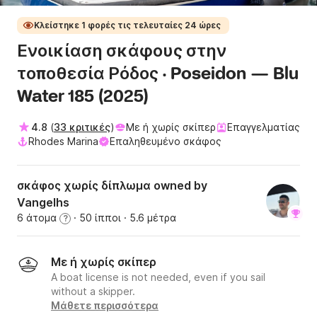
Κλείστηκε 1 φορές τις τελευταίες 24 ώρες
Ενοικίαση σκάφους στην
τοποθεσία Ρόδος · Poseidon — Blu
Water 185 (2025)
4.8
(
33 κριτικές
)
Με ή χωρίς σκίπερ
Επαγγελματίας
Rhodes Marina
Επαληθευμένο σκάφος
σκάφος χωρίς δίπλωμα owned by
Vangelhs
6 άτομα
· 50 ίπποι
· 5.6 μέτρα
?
Με ή χωρίς σκίπερ
A boat license is not needed, even if you sail
without a skipper.
Μάθετε περισσότερα