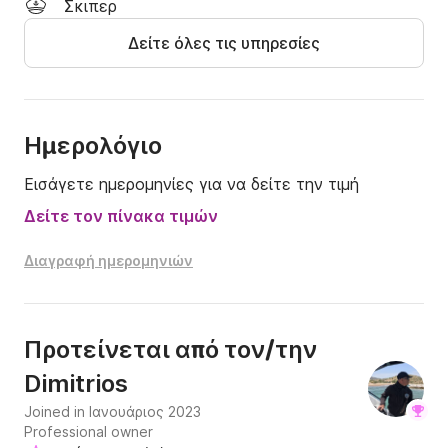
Σκιπερ
Για οποιαδήποτε περαιτέρω πληροφορία ή εάν 
Δείτε όλες τις υπηρεσίες
θέλετε να λάβετε μια προσφορά, μη διστάσετε να 
επικοινωνήσετε μαζί μας.
Ημερολόγιο
Εισάγετε ημερομηνίες για να δείτε την τιμή
Δείτε τον πίνακα τιμών
Διαγραφή ημερομηνιών
Προτείνεται από τον/την
Dimitrios
Joined in Ιανουάριος 2023
Professional owner