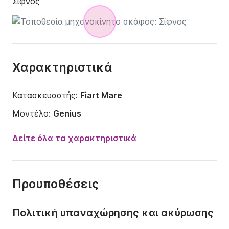
Σίφνος
Χαρακτηριστικά
Κατασκευαστής:
Fiart Mare
Μοντέλο:
Genius
Ισχύς κινητήρα:
870ch
Δείτε όλα τα χαρακτηριστικά
Μήκος:
12.6m
Έτος:
2007 (Ανακαινίστηκε το 2022)
Προυποθέσεις
Χωρητικότητα:
10 άτομα
Αριθμός καμπινών:
2
Πολιτική υπαναχώρησης και ακύρωσης
Αριθμός κλινών:
4