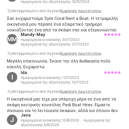
Ημερομηνία της αξιολόγησης 30/5/2024
Μεταφρασμένο από Αγγλικά
Εμφάνιση πρωτότυπου
Σας ευχαριστούμε Symi Coral Rent a Boat. Η τετραμελής
οικογένειά μου πέρασε ένα εξαιρετικό τριήμερο
νοικιάζοντας ένα από τα σκάφη σας και εξερευνώντας
Mandy-May
το νησί. Θα σας συνιστούσα σε οποιονδήποτε χωρίς
MM
Ημερομηνία ενοικίασης 30/7/2023 ·
επιφύλαξη.
Ημερομηνία της αξιολόγησης 31/7/2023
Μεταφρασμένο από Αγγλικά
Εμφάνιση πρωτότυπου
Μεγάλη επικοινωνία. Έκανε την όλη διαδικασία πολύ
εύκολη. Ευχαριστώ
Ida
I
Ημερομηνία ενοικίασης 13/7/2023 ·
Ημερομηνία της αξιολόγησης 15/7/2023
Μεταφρασμένο από Αγγλικά
Εμφάνιση πρωτότυπου
Η οικογένειά μας είχε μια υπέροχη μέρα σε ένα από τα
σκάφη κεντρικής κονσόλας Pedi Boat Hires. Είμαστε
σίγουροι για τη λειτουργία σκαφών, αλλά για όποιον δεν
Jens
είναι, ο εξοπλισμός, η εκπαίδευση και η βοήθεια που
J
Ημερομηνία ενοικίασης 10/8/2020 · Ημερομηνία της
παρείχαν θα επέτρεπαν σε οποιονδήποτε να έχει
αξιολόγησης 5/8/2020
πρόσβαση στην υπέροχη προσφορά τους. Η μέρα μας έξω