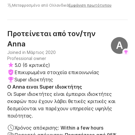
στο νερό ήταν νωρίς στη διαμονή μας και θα το
Μεταφρασμένο από Ολλανδικά
Εμφάνιση πρωτότυπου
συνιστούσαμε αν επισκέπτεστε τη Σύμη για πρώτη φορά.
Μόλις αποκτήσετε πρόσβαση στην εκπληκτική
ακτογραμμή και τις απομονωμένες παραλίες, σύντομα
συνειδητοποιείτε ότι οι χαριτωμένοι δήμοι είναι μόνο η
Προτείνεται από τον/την
μισή ιστορία. Ευχαριστούμε το Pedi Boat Hire που μας το
άνοιξες!!
Anna
A
Joined in Μάρτιος 2020
Professional owner
5.0
(
6 κριτικές
)
Επικυρωμένα στοιχεία επικοινωνίας
Super ιδιοκτήτης
Ο Anna ειναι Super ιδιοκτήτης
Οι Super ιδιοκτήτες είναι έμπειροι ιδιοκτήτες
σκαφών που έχουν λάβει θετικές κριτικές και
δεσμεύονται να παρέχουν υπηρεσίες υψηλής
ποιότητας.
Χρόνος απόκρισης:
Within a few hours