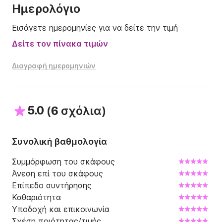
*Πριν από την ενοικίαση υπάρχει αναλυτική 
Ημερολόγιο
ενημέρωση 20' για τη διαχείριση σκαφών.

Εισάγετε ημερομηνίες για να δείτε την τιμή
*Η ενοικίαση ξεκινά από τις 9.00 έως τις 17.00

Δείτε τον πίνακα τιμών
Ηλικία ενοικιαστή/οδηγού: άνω των 25 ετών

Διαγραφή ημερομηνιών
- - - - - - - - - - - - - -

Η τιμή περιλαμβάνει:

-> ΦΠΑ

5.0
(
)
6 σχόλια
*Δεν περιλαμβάνεται καύσιμο.

-> Καπετάνιος (ανάλογα με τη διαθεσιμότητα): 60€

Συνολική βαθμολογία
- - - - - - - - - - - - - - -

Συμμόρφωση του σκάφους
Άνεση επί του σκάφους
Επικοινωνήστε μαζί μας σήμερα!
Επίπεδο συντήρησης
Καθαριότητα
Υποδοχή και επικοινωνία
Σχέση ποιότητας/τιμής