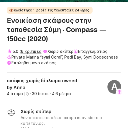
Κλείστηκε 1 φορές τις τελευταίες 24 ώρες
Ενοικίαση σκάφους στην
τοποθεσία Σύμη · Compass —
150cc (2020)
5.0
(
6 κριτικές
)
Χωρίς σκίπερ
Επαγγελματίας
Private Marina “symi Coral”, Pedi Bay, Symi Dodecanese
Επαληθευμένο σκάφος
σκάφος χωρίς δίπλωμα owned
A
by Anna
4 άτομα
· 30 ίπποι
· 4.6 μέτρα
?
Χωρίς σκίπερ
Δεν απαιτείται άδεια, ακόμα κι αν είστε ο
καπετάνιος.