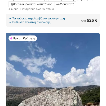
ε Θάτε και νησί Τόνγκο
Περιλαμβάνεται καπετάνιος
Φουσκωτό
4 ώρες
· Για ομάδες έως 15 άτομα
Τα καύσιμα περιλαμβάνονται στην τιμή
525 €
Από
Ευέλικτη πολιτική ακύρωσης
Άμεση Κράτηση