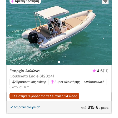
Άμεση Κράτηση
Επαρχία Αυλώνα
4.6
(11)
Φουσκωτό Eagle 6
(2024)
Προαιρετικός σκίπερ
Super ιδιοκτήτης
Φουσκωτό
6 άτομα
· 6 m
Κλείστηκε 1 φορές τις τελευταίες 24 ώρες
315 €
Δωρεάν ακύρωση
Από
/ μέρα