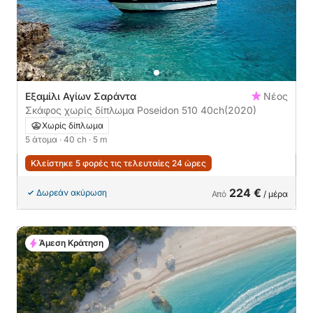
Εξαμίλι Αγίων Σαράντα
Νέος
Σκάφος χωρίς δίπλωμα Poseidon 510 40ch
(2020)
Χωρίς δίπλωμα
5 άτομα
· 40 ch
· 5 m
Κλείστηκε 5 φορές τις τελευταίες 24 ώρες
224 €
Δωρεάν ακύρωση
Από
/ μέρα
Άμεση Κράτηση