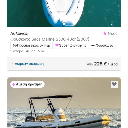
Αυλώνας
Νέος
Φουσκωτό Sacs Marine S500 40ch
(2007)
Προαιρετικός σκίπερ
Super ιδιοκτήτης
Φουσκωτό
5 άτομα
· 40 ch
· 5 m
225 €
Δωρεάν ακύρωση
Από
/ μέρα
Άμεση Κράτηση