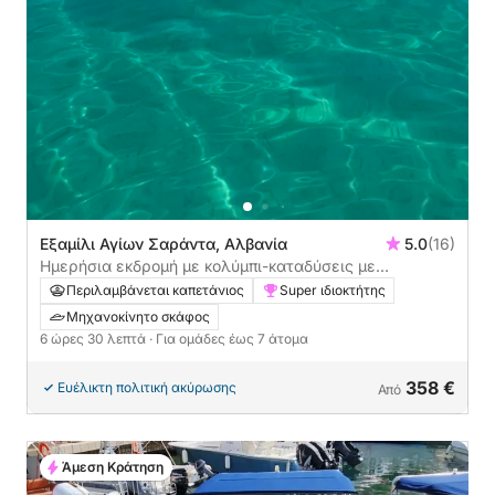
Εξαμίλι Αγίων Σαράντα, Αλβανία
5.0
(16)
Ημερήσια εκδρομή με κολύμπι-καταδύσεις με
αναπνευστήρα, φρέσκο ψάρι σε μπάρμπεκιου
Περιλαμβάνεται καπετάνιος
Super ιδιοκτήτης
Μηχανοκίνητο σκάφος
6 ώρες 30 λεπτά
· Για ομάδες έως 7 άτομα
358 €
Ευέλικτη πολιτική ακύρωσης
Από
Άμεση Κράτηση