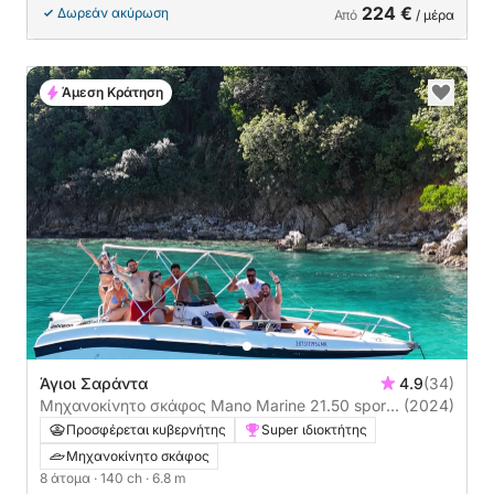
224 €
Δωρεάν ακύρωση
Από
/ μέρα
Άμεση Κράτηση
Άγιοι Σαράντα
4.9
(34)
Μηχανοκίνητο σκάφος Mano Marine 21.50 sport
(2024)
fish 140ch
Προσφέρεται κυβερνήτης
Super ιδιοκτήτης
Μηχανοκίνητο σκάφος
8 άτομα
· 140 ch
· 6.8 m