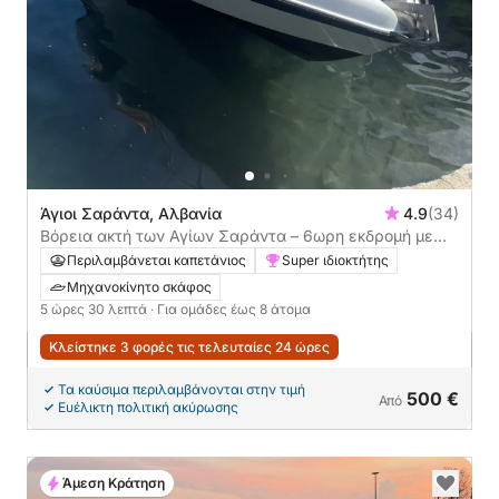
Άγιοι Σαράντα, Αλβανία
4.9
(34)
Βόρεια ακτή των Αγίων Σαράντα – 6ωρη εκδρομή με
σκάφος σε μυστικές παραλίες
Περιλαμβάνεται καπετάνιος
Super ιδιοκτήτης
Μηχανοκίνητο σκάφος
5 ώρες 30 λεπτά
· Για ομάδες έως 8 άτομα
Κλείστηκε 3 φορές τις τελευταίες 24 ώρες
Τα καύσιμα περιλαμβάνονται στην τιμή
500 €
Από
Ευέλικτη πολιτική ακύρωσης
Άμεση Κράτηση