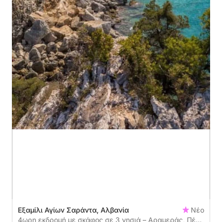
Εξαμίλι Αγίων Σαράντα, Αλβανία
Νέο
4ωρη εκδρομή με σκάφος σε 3 νησιά – Αραμεράς, Πέμα