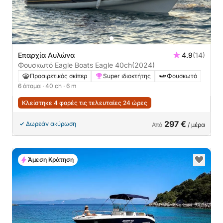
Επαρχία Αυλώνα
4.9
(14)
Φουσκωτό Eagle Boats Eagle 40ch
(2024)
Προαιρετικός σκίπερ
Super ιδιοκτήτης
Φουσκωτό
6 άτομα
· 40 ch
· 6 m
Κλείστηκε 4 φορές τις τελευταίες 24 ώρες
297 €
Δωρεάν ακύρωση
Από
/ μέρα
Άμεση Κράτηση