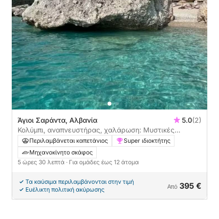
Άγιοι Σαράντα, Αλβανία
5.0
(2)
Κολύμπι, αναπνευστήρας, χαλάρωση: Μυστικές
παραλίες και κρουαζιέρα στο σπήλαιο των χελωνών
Περιλαμβάνεται καπετάνιος
Super ιδιοκτήτης
Μηχανοκίνητο σκάφος
5 ώρες 30 λεπτά
· Για ομάδες έως 12 άτομα
Τα καύσιμα περιλαμβάνονται στην τιμή
395 €
Από
Ευέλικτη πολιτική ακύρωσης