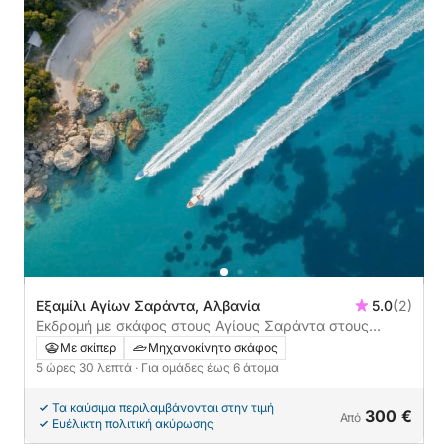
Εξαμίλι Αγίων Σαράντα, Αλβανία
5.0
(2)
Εκδρομή με σκάφος στους Αγίους Σαράντα στους
κρυμμένους κόλπους και την Κρόρεζα με κολύμβηση με
Με σκίπερ
Μηχανοκίνητο σκάφος
αναπνευστήρα
5 ώρες 30 λεπτά
· Για ομάδες έως 6 άτομα
Τα καύσιμα περιλαμβάνονται στην τιμή
300 €
Από
Ευέλικτη πολιτική ακύρωσης