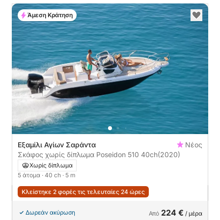
Άμεση Κράτηση
Εξαμίλι Αγίων Σαράντα
Νέος
Σκάφος χωρίς δίπλωμα Poseidon 510 40ch
(2020)
Χωρίς δίπλωμα
5 άτομα
· 40 ch
· 5 m
Κλείστηκε 2 φορές τις τελευταίες 24 ώρες
224 €
Δωρεάν ακύρωση
Από
/ μέρα