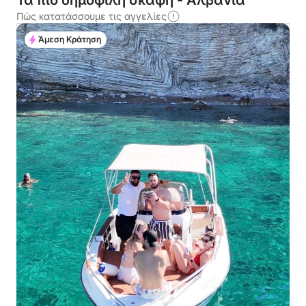
Τα πιο δημοφιλή σκάφη - Αλβανία
Πώς κατατάσσουμε τις αγγελίες
Άμεση Κράτηση