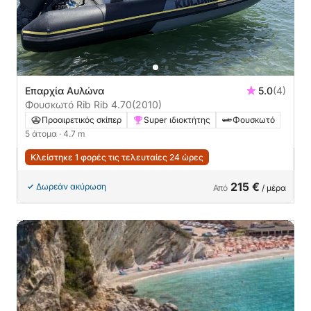
Επαρχία Αυλώνα
5.0
(4)
Φουσκωτό Rib Rib 4.70
(2010)
Προαιρετικός σκίπερ
Super ιδιοκτήτης
Φουσκωτό
5 άτομα
· 4.7 m
Κλείστηκε 1 φορές τις τελευταίες 24 ώρες
215 €
Δωρεάν ακύρωση
Από
/ μέρα