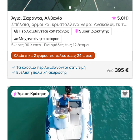
Άγιοι Σαράντα, Αλβανία
5.0
(1)
Σπήλαια, όρμοι και κρυστάλλινα νερά: Ανακαλύψτε την
ακτή των Αγίων Σαράντα
Περιλαμβάνεται καπετάνιος
Super ιδιοκτήτης
Μηχανοκίνητο σκάφος
5 ώρες 30 λεπτά
· Για ομάδες έως 12 άτομα
Κλείστηκε 2 φορές τις τελευταίες 24 ώρες
Τα καύσιμα περιλαμβάνονται στην τιμή
395 €
Από
Ευέλικτη πολιτική ακύρωσης
Άμεση Κράτηση