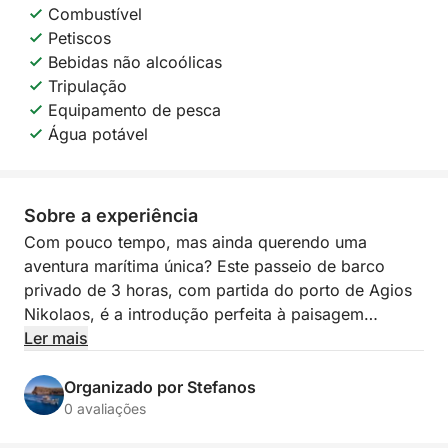
Combustível
Petiscos
Bebidas não alcoólicas
Tripulação
Equipamento de pesca
Água potável
Sobre a experiência
Com pouco tempo, mas ainda querendo uma
aventura marítima única? Este passeio de barco
privado de 3 horas, com partida do porto de Agios
Nikolaos, é a introdução perfeita à paisagem
tradicional cretense à beira-mar, repleta de charme
Ler mais
local.
Organizado por Stefanos
Liderado por um capitão profissional de uma família
0 avaliações
de pescadores da região, você desfrutará da bela