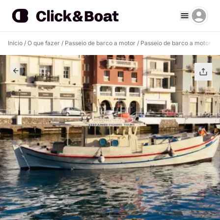
Início
/
O que fazer
/
Passeio de barco a motor
/
Passeio de barco a motor Ag