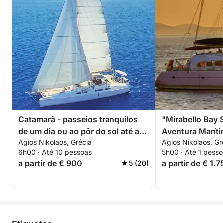
Catamarã - passeios tranquilos
"Mirabello Bay
de um dia ou ao pôr do sol até a
Aventura Marít
Agios Nikolaos, Grécia
Agios Nikolaos, Gr
lagoa azul escondida.
6h00 · Até 10 pessoas
5h00 · Até 1 pess
a partir de € 900
a partir de € 1.
5 (20)