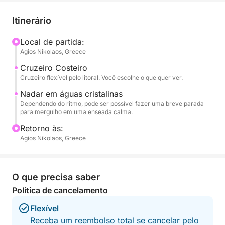
paisagem e de vários pontos turísticos famosos ao
redor de Agios Nikolaos. Seja para tentar a sorte
Itinerário
com a linha, tirar fotos da paisagem costeira ou
simplesmente relaxar com a brisa do mar, este
Local de partida:
Agios Nikolaos, Greece
passeio oferece uma visão tranquila e pessoal da
vida na água. Há também a opção de tentar a sorte
Cruzeiro Costeiro
com varas de pesca perto da costa.
Cruzeiro flexível pelo litoral. Você escolhe o que quer ver.
Nadar em águas cristalinas
Este passeio curto é ideal para famílias com
Dependendo do ritmo, pode ser possível fazer uma breve parada
para mergulho em uma enseada calma.
crianças, casais ou viajantes individuais que
desejam vivenciar algo autêntico e desfrutar da Baía
Retorno às:
de Mirabello.
Agios Nikolaos, Greece
O que precisa saber
Política de cancelamento
Flexível
Receba um reembolso total se cancelar pelo