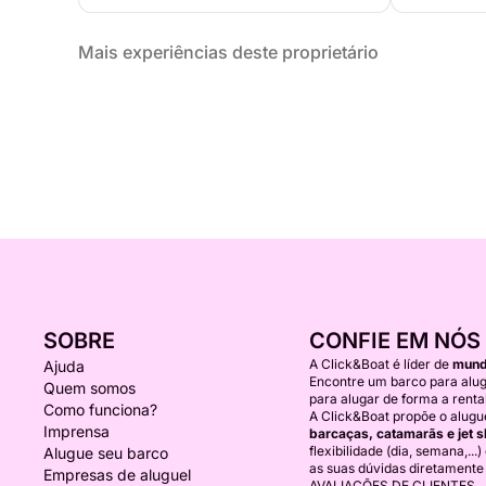
Mais experiências deste proprietário
SOBRE
CONFIE EM NÓS
A Click&Boat é líder de
mundi
Ajuda
Encontre um barco para alug
Quem somos
para alugar de forma a rentab
Como funciona?
A Click&Boat propõe o alugu
Imprensa
barcaças, catamarãs e jet s
flexibilidade (dia, semana,...
Alugue seu barco
as suas dúvidas diretamente
Empresas de aluguel
AVALIAÇÕES DE CLIENTES