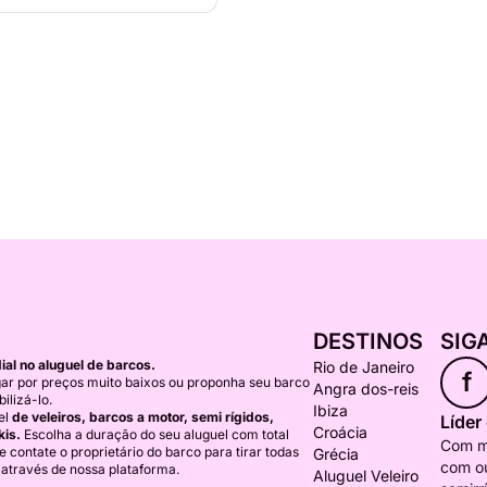
DESTINOS
SIG
al no aluguel de barcos.
Rio de Janeiro
f
ar por preços muito baixos ou proponha seu barco
Angra dos-reis
ilizá-lo.
Ibiza
el
de veleiros, barcos a motor, semi rígidos,
Líder
Croácia
kis.
Escolha a duração do seu aluguel com total
Com ma
) e contate o proprietário do barco para tirar todas
Grécia
com ou
 através de nossa plataforma.
Aluguel Veleiro