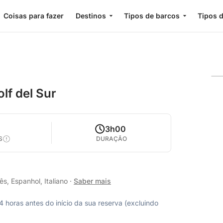
Coisas para fazer
Destinos
Tipos de barcos
Tipos d
lf del Sur
3h00
S
DURAÇÃO
s, Espanhol, Italiano
·
Saber mais
horas antes do início da sua reserva (excluindo