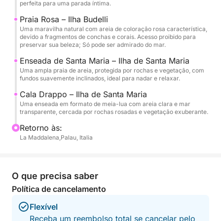
refeitório e cabines para trocar de roupa ou
perfeita para uma parada íntima.
descansar.
Praia Rosa – Ilha Budelli
Uma maravilha natural com areia de coloração rosa característica,
devido a fragmentos de conchas e corais. Acesso proibido para
A atividade é projetada para pequenos grupos, para
preservar sua beleza; Só pode ser admirado do mar.
garantir uma atmosfera relaxada e pessoal. Ideal
Enseada de Santa Maria – Ilha de Santa Maria
para casais, famílias ou grupos de amigos que
Uma ampla praia de areia, protegida por rochas e vegetação, com
desejam explorar uma das áreas mais bonitas do
fundos suavemente inclinados, ideal para nadar e relaxar.
Mediterrâneo com total segurança e conforto.
Cala Drappo – Ilha de Santa Maria
Uma enseada em formato de meia-lua com areia clara e mar
Reserve seu lugar agora e navegue conosco para
transparente, cercada por rochas rosadas e vegetação exuberante.
um canto do paraíso!
Retorno às:
La Maddalena,Palau, Italia
O que precisa saber
Política de cancelamento
Flexível
Receba um reembolso total se cancelar pelo