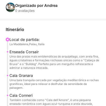
conforto necessário para um dia de puro
Organizado por Andrea
relaxamento e descoberta.
0 avaliações
Nossa viagem de um dia levará você para descobrir
as ilhas mais icônicas do arquipélago. Navegaremos
Itinerário
entre Spargi, com suas praias brancas e enseadas
tranquilas, Budelli, famosa pela extraordinária Praia
Local de partida:
La Maddalena,Palau, Italia
Rosa (visível do mar para preservar sua beleza
natural), e Santa Maria, com suas águas azul-
Enseada Corsair
turquesa, perfeitas para um mergulho ou uma
Uma das praias mais emblemáticas do arquipélago, com areia fina,
águas cristalinas e formações rochosas únicas como a "Cabeça de
parada para mergulho com snorkel.
Bruxa" e o "Bulldog". Perfeito para um mergulho refrescante e
admirar a natureza intocada.
Durante o dia, você pode aproveitar o sol no
Cala Granara
convés, nadar em enseadas escondidas e, se
Uma baía tranquila cercada por vegetação mediterrânica e rochas
graníticas, ideal para relaxar e desfrutar da serenidade da
desejar, participar de manobras de vela para
paisagem.
aproveitar ao máximo a experiência náutica. A
Cala Conneri
bordo, você encontrará grandes espaços ao ar livre,
Também conhecida como "Cala dell'Amore", é uma pequena
uma área para banho de sol, um confortável
enseada romântica com águas azul-turquesa e areia dourada,