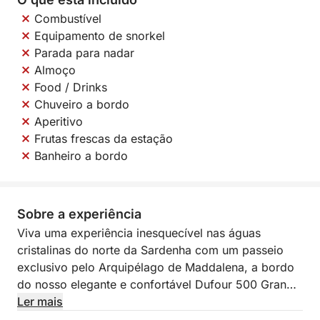
Combustível
Equipamento de snorkel
Parada para nadar
Almoço
Food / Drinks
Chuveiro a bordo
Aperitivo
Frutas frescas da estação
Banheiro a bordo
Sobre a experiência
Viva uma experiência inesquecível nas águas
cristalinas do norte da Sardenha com um passeio
exclusivo pelo Arquipélago de Maddalena, a bordo
do nosso elegante e confortável Dufour 500 Grand
Large. Este veleiro de 15 metros combina espaço,
Ler mais
elegância e desempenho, oferecendo todo o