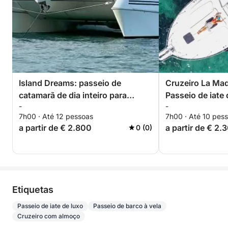
Island Dreams: passeio de
Cruzeiro La Ma
catamarã de dia inteiro para
Passeio de iate 
-
-
Spargi e Budelli
saindo de Palau
7h00 · Até 12 pessoas
7h00 · Até 10 pes
Bertram 33
a partir de € 2.800
a partir de € 2.
0 (0)
Etiquetas
Passeio de iate de luxo
Passeio de barco à vela
Cruzeiro com almoço