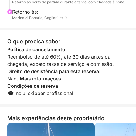
Retorno ao porto de partida durante a tarde, com chegada à noite.
queijos, embutidos e pão carasau. O itinerário
Retorno às:
poderá se estender — dependendo das condições
Marina di Bonaria, Cagliari, Italia
do mar e em consulta com o capitão — até a costa
sudeste, chegando a Cala Regina, Mare Pintau,
Torre delle Stelle e à Área Marinha Protegida de
O que precisa saber
Capo Carbonara (Villasimius), ou até a costa
sudoeste, a Nora e Chia, famosas por suas águas
Política de cancelamento
esmeraldas e fundos marinhos arenosos.
Reembolso de até 60%, até 30 dias antes da
chegada, exceto taxas de serviço e comissão.
Uma experiência completa, personalizável e
Direito de desistência para esta reserva:
imersiva, criada para quem deseja descobrir o Golfo
Não.
Mais informações
de Cagliari a partir de sua perspectiva mais
Condições de reserva
fascinante: o mar.
Inclui skipper profissional
Mais experiências deste proprietário