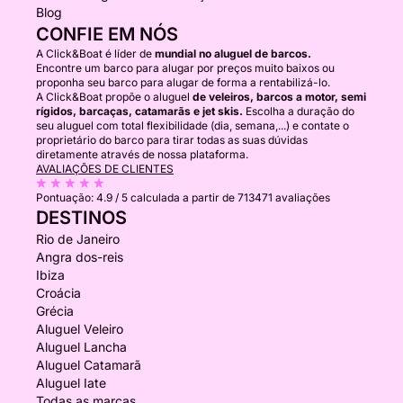
Blog
CONFIE EM NÓS
A Click&Boat é líder de
mundial no aluguel de barcos.
Encontre um barco para alugar por preços muito baixos ou
proponha seu barco para alugar de forma a rentabilizá-lo.
A Click&Boat propõe o aluguel
de veleiros, barcos a motor, semi
rígidos, barcaças, catamarãs e jet skis.
Escolha a duração do
seu aluguel com total flexibilidade (dia, semana,...) e contate o
proprietário do barco para tirar todas as suas dúvidas
diretamente através de nossa plataforma.
AVALIAÇÕES DE CLIENTES
Pontuação:
4.9 / 5
calculada a partir de 713471 avaliações
DESTINOS
Rio de Janeiro
Angra dos-reis
Ibiza
Croácia
Grécia
Aluguel Veleiro
Aluguel Lancha
Aluguel Catamarã
Aluguel Iate
Todas as marcas