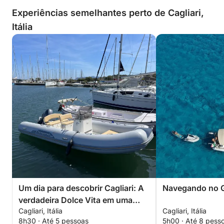
Experiências semelhantes perto de Cagliari,
Itália
Um dia para descobrir Cagliari: A
Navegando no Go
verdadeira Dolce Vita em uma
Cagliari, Itália
Cagliari, Itália
lancha.
8h30 · Até 5 pessoas
5h00 · Até 8 pess