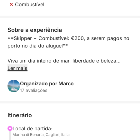
Combustível
Sobre a experiência
**Skipper + Combustível: €200, a serem pagos no
porto no dia do aluguel**
Viva um dia inteiro de mar, liberdade e beleza
intocada com um passeio de catamarã de dia inteiro
Ler mais
no Golfo de Cagliari. Você partirá da marina de Su
Siccu, a poucos passos do centro da cidade, para
Organizado por Marco
uma relaxante navegação ao longo de uma das
17 avaliações
costas mais cativantes da Sardenha, onde a
natureza, a história e o mar se misturam em perfeita
harmonia.
Itinerário
A primeira parte do dia se desenrola ao longo da
Local de partida:
Marina di Bonaria, Cagliari, Italia
costa de Cagliari, contornando a famosa Sela do