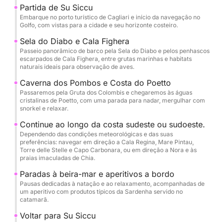
Diabo, um símbolo icônico da cidade, entre falésias
Partida de Su Siccu
esculpidas pelo vento, enseadas escondidas e
Embarque no porto turístico de Cagliari e início da navegação no
Golfo, com vistas para a cidade e seu horizonte costeiro.
grutas marinhas como Cala Fighera e a evocativa
Gruta dos Colombi. As águas turquesas convidam a
Sela do Diabo e Cala Fighera
Passeio panorâmico de barco pela Sela do Diabo e pelos penhascos
paradas refrescantes para nadar e mergulhar com
escarpados de Cala Fighera, entre grutas marinhas e habitats
snorkel, enquanto as altas falésias abrigam aves
naturais ideais para observação de aves.
marinhas e fauna local, oferecendo oportunidades
Caverna dos Pombos e Costa do Poetto
esplêndidas para observação da natureza.
Passaremos pela Gruta dos Colombis e chegaremos às águas
cristalinas de Poetto, com uma parada para nadar, mergulhar com
snorkel e relaxar.
Se o tempo permitir, o catamarã navegará,
oferecendo uma experiência silenciosa e autêntica,
Continue ao longo da costa sudeste ou sudoeste.
Dependendo das condições meteorológicas e das suas
embalado pelo vento e pelo som do mar. Com um
preferências: navegar em direção a Cala Regina, Mare Pintau,
pouco de sorte, você poderá até avistar golfinhos
Torre delle Stelle e Capo Carbonara, ou em direção a Nora e às
praias imaculadas de Chia.
durante o passeio, que às vezes acompanham a
embarcação com suas travessuras.
Paradas à beira-mar e aperitivos a bordo
Pausas dedicadas à natação e ao relaxamento, acompanhadas de
um aperitivo com produtos típicos da Sardenha servido no
Paradas mais longas estão planejadas ao longo do
catamarã.
dia para relaxamento e natação, acompanhadas de
Voltar para Su Siccu
um aperitivo a bordo com produtos locais, como