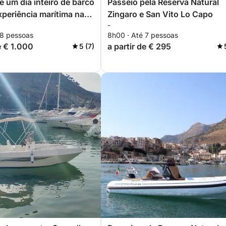
e um dia inteiro de barco
Passeio pela Reserva Natural
experiência marítima na
Zingaro e San Vito Lo Capo
-
atural de Zingaro
 8 pessoas
8h00 · Até 7 pessoas
e € 1.000
a partir de € 295
5 (7)