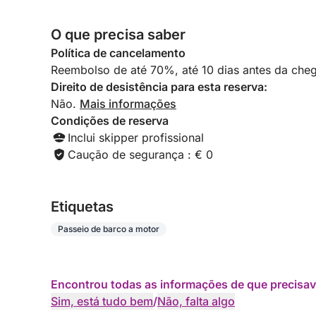
subaquático repleto de cores. E para um toque de
saborear o típico macarrão siciliano a bordo. C
O que precisa saber
no azul antes do retorno, este dia será um turbil
Política de cancelamento
despedida de solteiro(a) com que você sempre s
Reembolso de até 70%, até 10 dias antes da cheg
Mediterrâneo.
Direito de desistência para esta reserva:
Não.
Mais informações
Condições de reserva
Inclui skipper profissional
Caução de segurança : € 0
Etiquetas
Passeio de barco a motor
Encontrou todas as informações de que precisav
Sim, está tudo bem
/
Não, falta algo