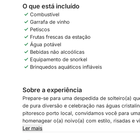
O que está incluído
Combustível
Garrafa de vinho
Petiscos
Frutas frescas da estação
Água potável
Bebidas não alcoólicas
Equipamento de snorkel
Brinquedos aquáticos infláveis
Sobre a experiência
Prepare-se para uma despedida de solteiro(a) que 
de pura diversão e celebração nas águas cristali
pitoresco porto local, convidamos você para uma
homenagear o(a) noivo(a) com estilo, risadas e vis
combinação perfeita da beleza selvagem da Sicí
Ler mais
aventuras aquáticas inesquecíveis. Deixe o estr