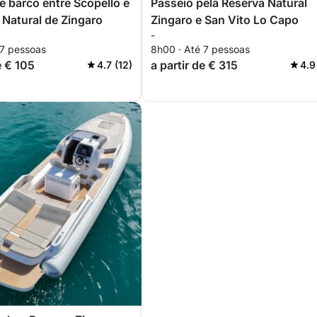
e barco entre Scopello e
Passeio pela Reserva Natural
 Natural de Zingaro
Zingaro e San Vito Lo Capo
-
 7 pessoas
8h00 · Até 7 pessoas
e € 105
a partir de € 315
4.7 (12)
4.9