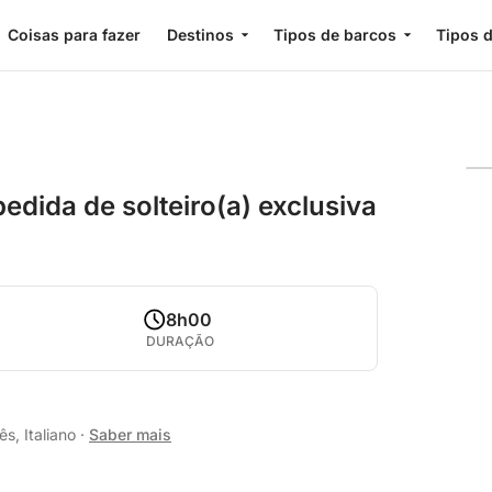
Coisas para fazer
Destinos
Tipos de barcos
Tipos d
edida de solteiro(a) exclusiva
8h00
DURAÇÃO
s, Italiano
·
Saber mais