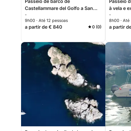
Passeio de barco de
Passeio d
Castellammare del Golfo a San
à vela e 
-
-
Vito Lo Capo
Reserva N
9h00 · Até 12 pessoas
8h00 · Até
a partir de € 840
a partir d
0 (0)