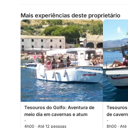
Mais experiências deste proprietário
Tesouros do Golfo: Aventura de
Tesouros 
meio dia em cavernas e atum
de cavern
-
-
histórica 
4h00 · Até 12 pessoas
8h00 · Até