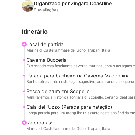
alegria e liberdade, enquanto navegamos para l
Organizado por Zingaro Coastline
para memórias preciosas.
0 avaliações
Nosso barco será o seu palco flutuante para um 
Itinerário
explorando a misteriosa Grotta della Bucceria, on
criarão uma atmosfera quase encantada, perfeita
Local de partida:
para mergulhos refrescantes em enseadas de sonh
Marina di Castellammare del Golfo, Trapani, Italia
Madonnina, com suas águas convidativas, e a esp
Caverna Bucceria
paradisíaco na Reserva Natural de Zingaro, onde
Explorando esta fascinante caverna marinha, com suas águas cri
Também admiraremos a história que emerge das 
um símbolo da tradição marítima siciliana, oferec
Parada para banheiro na Caverna Madonnina
Banho refrescante neste lugar sugestivo, admirando a pequena
espetaculares em grupo.
Pesca de atum em Scopello
A bordo, o clima será de festa contínua! Para br
Admiraremos a histórica Tonnara di Scopello, cenário ideal pa
de Prosecco espumante à sua disposição para um 
Cala dell'Uzzo (Parada para natação)
bom humor não faltarão graças a um lanche farto
Longa parada para um mergulho relaxante nesta esplêndida ens
água refrescante, o inevitável café para recarre
Retorno às:
todos os gostos. A aventura não para na superfí
Marina di Castellammare del Golfo, Trapani, Italia
incluído, vocês poderão explorar juntos o vibra