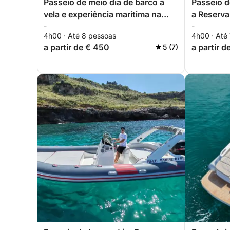
Passeio de meio dia de barco à
Passeio d
vela e experiência marítima na
a Reserva
-
-
Reserva Natural de Zingaro
4h00 · Até 8 pessoas
4h00 · Até
a partir de € 450
a partir d
5 (7)