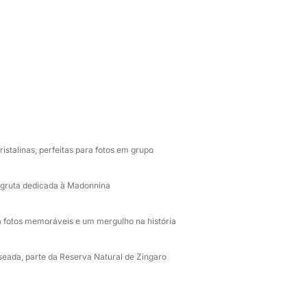
ugares mágicos que serão o pano de fundo
dia épico. Navegaremos ao longo da costa,
de as águas cristalinas e o jogo de luzes
 para um brinde especial. Faremos paradas
o, como a sugestiva Grotta della
lêndida Cala dell'Uzzo, um recanto
 você pode mergulhar e se divertir em grupo.
stalinas, perfeitas para fotos em grupo
águas com a majestosa Tonnara di Scopello,
endo o cenário perfeito para fotos
 gruta dedicada à Madonnina
indar ao grande evento, você terá uma garrafa
ra fotos memoráveis e um mergulho na história
"cin cin" com vista para o mar. Energia e
, acompanhado de frutas frescas da estação,
eada, parte da Reserva Natural de Zingaro
gar as energias e uma seleção de bebidas para
cie: graças ao equipamento de mergulho
nte fundo do mar, descobrindo um mundo