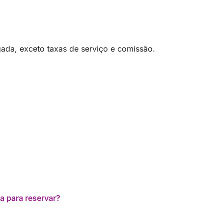
 tradição local e sabor autêntico, você pode
om uma parada final para um último mergulho
hão de diversão, relaxamento e celebração, a
onhou, imerso(a) no esplendor do
ada, exceto taxas de serviço e comissão.
a para reservar?