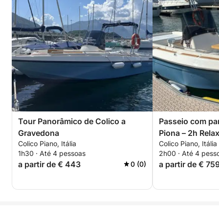
Tour Panorâmico de Colico a
Passeio com par
Gravedona
Piona – 2h Rela
Colico Piano, Itália
Colico Piano, Itália
de Colico
1h30 · Até 4 pessoas
2h00 · Até 4 pess
a partir de € 443
a partir de € 75
0 (0)