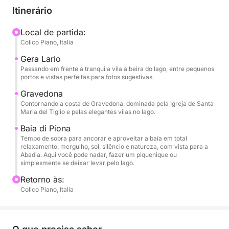
e Gravedona, duas joias à beira do lago, ricas em
Itinerário
charme, história e arquitetura. Daqui você chega à
tranquila Baía de Piona, onde pode ancorar e passar
Local de partida:
Colico Piano, Italia
várias horas em completo relaxamento, imerso no
silêncio e na natureza.
Gera Lario
Passando em frente à tranquila vila à beira do lago, entre pequenos
portos e vistas perfeitas para fotos sugestivas.
Você terá bastante tempo para nadar, tomar sol,
ouvir música ou simplesmente apreciar a vista única
Gravedona
Contornando a costa de Gravedona, dominada pela Igreja de Santa
da Abadia de Piona. Com sete horas à sua
Maria del Tiglio e pelas elegantes vilas no lago.
disposição, você pode explorar o lago lentamente e
Baia di Piona
sem limites, saboreando cada momento.
Tempo de sobra para ancorar e aproveitar a baía em total
relaxamento: mergulho, sol, silêncio e natureza, com vista para a
A bordo: bebida de boas-vindas, lanches,
Abadia. Aqui você pode nadar, fazer um piquenique ou
simplesmente se deixar levar pelo lago.
refrigerantes, sistema de som, chuveiro,
equipamentos de banheiro e máximo conforto.
Retorno às:
Colico Piano, Italia
Uma experiência perfeita para casais, grupos de
amigos ou famílias que desejam vivenciar o Lago de
Como de uma forma exclusiva e relaxante.