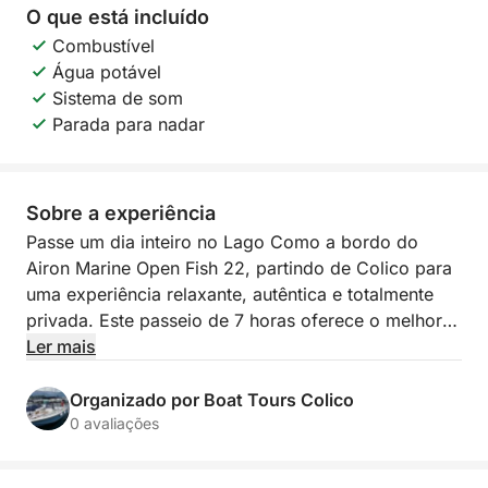
O que está incluído
Combustível
Água potável
Sistema de som
Parada para nadar
Sobre a experiência
Passe um dia inteiro no Lago Como a bordo do
Airon Marine Open Fish 22, partindo de Colico para
uma experiência relaxante, autêntica e totalmente
privada. Este passeio de 7 horas oferece o melhor
de Alto Lario: vistas alpinas, vilas históricas, águas
Ler mais
cristalinas e muito tempo para relaxar na esplêndida
Baía de Piona.
Organizado por Boat Tours Colico
0 avaliações
Depois de deixar o porto de Colico, a navegação
segue uma rota panorâmica em direção a Gera Lario