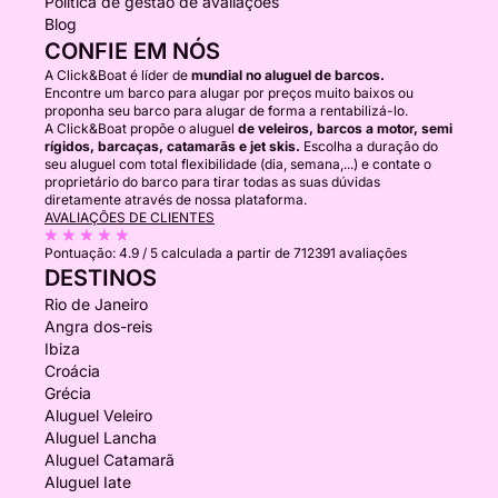
Política de gestão de avaliações
Blog
CONFIE EM NÓS
A Click&Boat é líder de
mundial no aluguel de barcos.
Encontre um barco para alugar por preços muito baixos ou
proponha seu barco para alugar de forma a rentabilizá-lo.
A Click&Boat propõe o aluguel
de veleiros, barcos a motor, semi
rígidos, barcaças, catamarãs e jet skis.
Escolha a duração do
seu aluguel com total flexibilidade (dia, semana,...) e contate o
proprietário do barco para tirar todas as suas dúvidas
diretamente através de nossa plataforma.
AVALIAÇÕES DE CLIENTES
Pontuação:
4.9 / 5
calculada a partir de 712391 avaliações
DESTINOS
Rio de Janeiro
Angra dos-reis
Ibiza
Croácia
Grécia
Aluguel Veleiro
Aluguel Lancha
Aluguel Catamarã
Aluguel Iate