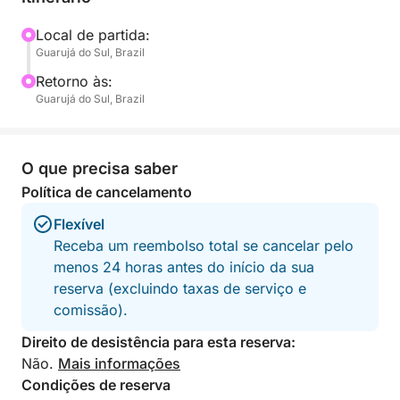
um momento especial ou simplesmente passar um
tempo de qualidade na natureza, este passeio
Local de partida:
Guarujá do Sul, Brazil
oferece a combinação perfeita de conforto e
aventura.
Retorno às:
Guarujá do Sul, Brazil
Ao longo do dia, você explorará praias escondidas
e desfrutará de vistas panorâmicas da exuberante
costa atlântica. Traga suas bebidas, música e
O que precisa saber
petiscos favoritos para criar a atmosfera perfeita.
Política de cancelamento
Flexível
Este passeio é perfeito para casais, pequenos
Receba um reembolso total se cancelar pelo
grupos, famílias ou qualquer pessoa que queira
menos 24 horas antes do início da sua
desacelerar e aproveitar o melhor que o mar tem a
reserva (excluindo taxas de serviço e
oferecer. Um dia como este não é apenas uma
comissão).
viagem – é uma lembrança em construção.
Direito de desistência para esta reserva:
Não.
Mais informações
Condições de reserva