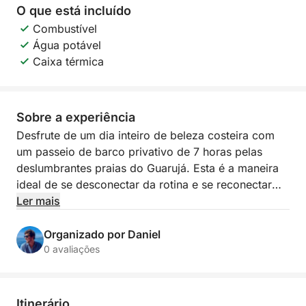
O que está incluído
Combustível
Água potável
Caixa térmica
Sobre a experiência
Desfrute de um dia inteiro de beleza costeira com
um passeio de barco privativo de 7 horas pelas
deslumbrantes praias do Guarujá. Esta é a maneira
ideal de se desconectar da rotina e se reconectar
com a natureza, enquanto aprecia a brisa do mar, as
Ler mais
vistas panorâmicas e o ritmo tranquilo do oceano.
Organizado por Daniel
Imagine-se deslizando por águas cristalinas,
0 avaliações
ancorando em baías tranquilas, nadando em
piscinas naturais ou simplesmente tomando sol no
convés. Seja para relaxar com os amigos, celebrar
Itinerário