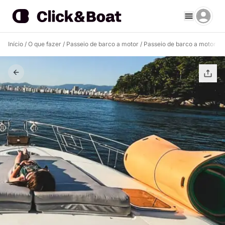
Início
/
O que fazer
/
Passeio de barco a motor
/
Passeio de barco a motor Gu