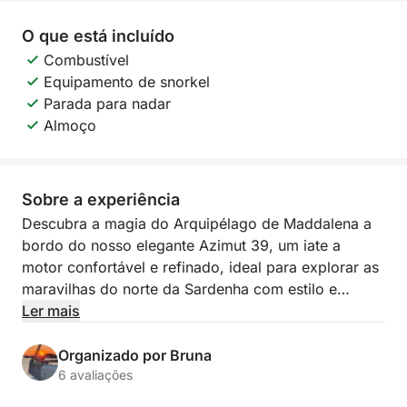
O que está incluído
Combustível
Equipamento de snorkel
Parada para nadar
Almoço
Sobre a experiência
Descubra a magia do Arquipélago de Maddalena a
bordo do nosso elegante Azimut 39, um iate a
motor confortável e refinado, ideal para explorar as
maravilhas do norte da Sardenha com estilo e
relaxamento. Partindo do porto de Palau ou La
Ler mais
Maddalena, acompanharemos você em uma
experiência inesquecível entre as águas cristalinas e
Organizado por Bruna
paisagens de tirar o fôlego das ilhas mais
6 avaliações
fascinantes do parque nacional.