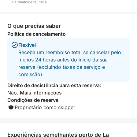
La Maddalena, Italia
seus desejos.
Esta experiência é perfeita para casais, famílias ou
O que precisa saber
grupos de amigos que desejam vivenciar um dia
Política de cancelamento
exclusivo, longe das multidões, imersos na natureza
intocada de um dos cantos mais bonitos do
Flexível
Mediterrâneo.
Receba um reembolso total se cancelar pelo
menos 24 horas antes do início da sua
Reserve já o dia dos seus sonhos!
reserva (excluindo taxas de serviço e
comissão).
Direito de desistência para esta reserva:
Não.
Mais informações
Condições de reserva
Proprietário como skipper
Experiências semelhantes perto de La