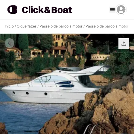
Início
/
O que fazer
/
Passeio de barco a motor
/
Passeio de barco a motor L