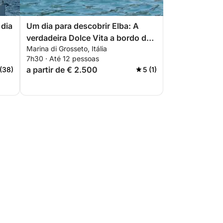
dia
Um dia para descobrir Elba: A
verdadeira Dolce Vita a bordo de
Marina di Grosseto, Itália
um iate a motor.
7h30 · Até 12 pessoas
a partir de € 2.500
 (38)
5 (1)