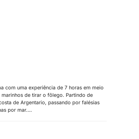
ma com uma experiência de 7 horas em meio
 marinhos de tirar o fôlego. Partindo de
osta de Argentario, passando por falésias
nas por mar.
ânea, onde você poderá admirar seu
legiada do mar. O ponto alto será uma parada