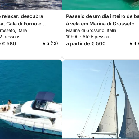
 relaxar: descubra
Passeio de um dia inteiro de b
ba, Cala di Forno e
à vela em Marina di Grosseto
osseto, Itália
Marina di Grosseto, Itália
 Quatro convidados.
 2 pessoas
10h00 · Até 5 pessoas
e € 580
a partir de € 500
5 (13)
4.