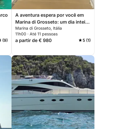
arco
A aventura espera por você em
Marina di Grosseto: um dia inteiro
Marina di Grosseto, Itália
de descoberta neste Innovazione
11h00 · Até 11 pessoas
E Progetti Mira 43
a partir de € 980
9 (9)
5 (1)