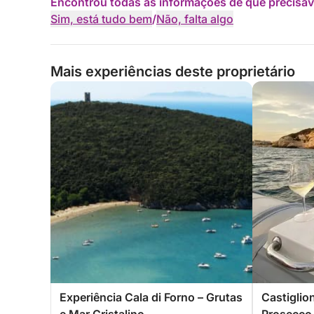
Encontrou todas as informações de que precisav
Sim, está tudo bem
/
Não, falta algo
Mais experiências deste proprietário
Experiência Cala di Forno – Grutas
Castiglio