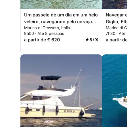
Um passeio de um dia em um belo
Navegar e
veleiro, navegando pelo coração
Giglio, El
Marina di Grosseto, Itália
Marina di Gr
do arquipélago toscano.
Formiche.
9h00 · Até 8 pessoas
7h30 · Até
a partir de € 620
a partir d
5 (9)