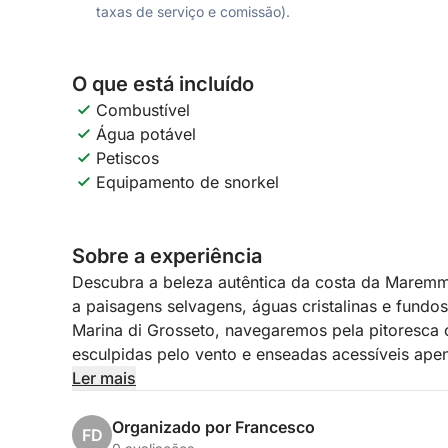
taxas de serviço e comissão).
O que está incluído
Combustível
Água potável
Petiscos
Equipamento de snorkel
Sobre a experiência
Descubra a beleza autêntica da costa da Marem
a paisagens selvagens, águas cristalinas e fundos
Marina di Grosseto, navegaremos pela pitoresca c
esculpidas pelo vento e enseadas acessíveis ape
Ler mais
Chegaremos a Talamone, uma charmosa vila litor
horizonte histórico a partir da perspectiva privi
Organizado por Francesco
FD