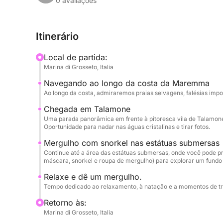
para mergulho com snorkel nas estátuas submers
0 avaliações
e natureza em um cenário pitoresco e tranquilo.
Itinerário
A bordo, você encontrará água e lanches, além
snorkel: nadadeiras, máscara, snorkel e roupa de
Local de partida:
conforto.
Marina di Grosseto, Italia
Navegando ao longo da costa da Maremma
Um passeio perfeito para quem busca relaxament
Ao longo da costa, admiraremos praias selvagens, falésias imp
mar da Toscana.
Chegada em Talamone
Uma parada panorâmica em frente à pitoresca vila de Talamone
Oportunidade para nadar nas águas cristalinas e tirar fotos.
Mergulho com snorkel nas estátuas submersas
Continue até a área das estátuas submersas, onde você pode pr
máscara, snorkel e roupa de mergulho) para explorar um fundo
Relaxe e dê um mergulho.
Tempo dedicado ao relaxamento, à natação e a momentos de tra
Retorno às:
Marina di Grosseto, Italia