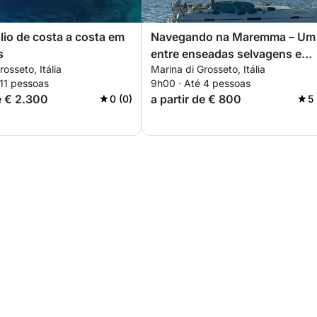
glio de costa a costa em
Navegando na Maremma – Um 
s
entre enseadas selvagens e
osseto, Itália
Marina di Grosseto, Itália
mares cristalinos
 11 pessoas
9h00 · Até 4 pessoas
de € 2.300
a partir de € 800
0 (0)
5