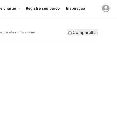
e charter
Registre seu barco
Inspiração
Compartilhar
uma parada em Talamone.