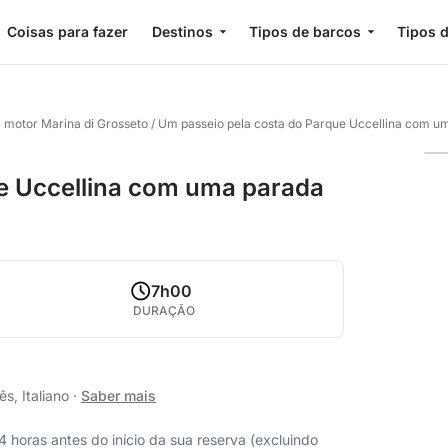
Coisas para fazer
Destinos
Tipos de barcos
Tipos d
a motor Marina di Grosseto
/
Um passeio pela costa do Parque Uccellina com 
e Uccellina com uma parada
7h00
DURAÇÃO
s, Italiano
·
Saber mais
horas antes do início da sua reserva (excluindo