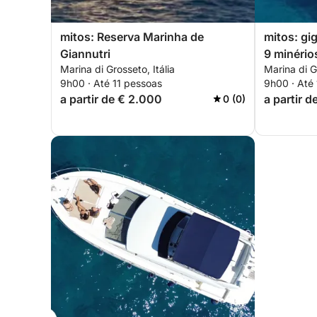
mitos: Reserva Marinha de
mitos: gi
Giannutri
9 minério
Marina di Grosseto, Itália
Marina di Gr
9h00 · Até 11 pessoas
9h00 · Até
a partir de € 2.000
a partir 
0 (0)