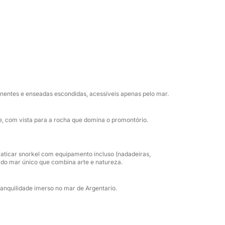
as, uma experiência única que combina arte
 de equipamento completo para mergulho com
 neoprene, para desfrutar do mar com total
o, descobertas e contato autêntico com o
onentes e enseadas escondidas, acessíveis apenas pelo mar.
, com vista para a rocha que domina o promontório.
aticar snorkel com equipamento incluso (nadadeiras,
 do mar único que combina arte e natureza.
nquilidade imerso no mar de Argentario.