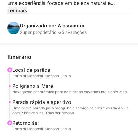
uma experiência focada em beleza natural e
gastronomia deliciosa.
Ler mais
Navegaremos rapidamente ao longo dos
Organizado por Alessandra
imponentes penhascos de Polignano a Mare para
Super proprietário ·
35 avaliações
vistas de perto das cavernas marinhas e panoramas
famosos. O tempo limitado será aproveitado ao
máximo para aproveitar o passeio e um breve, mas
Itinerário
refrescante, mergulho no mar em uma baía próxima.
Local de partida:
Porto di Monopoli, Monopoli, Italia
A bordo, a diversão é garantida: você pode ouvir
sua música favorita graças ao sistema de som e
Polignano a Mare
poderá usar uma prancha de SUP e infláveis para se
Navegação panorâmica para admirar as cavernas mais próximas
divertir na água.
Parada rápida e aperitivo
Uma breve parada para mergulho e serviço de aperitivos da Apúlia
com 2 bebidas incluídas por pessoa
O destaque do passeio será um delicioso aperitivo
com sabores típicos da Apúlia (focaccia, taralli,
Retorno às:
azeitonas, etc.) e duas bebidas por pessoa (com e
Porto di Monopoli, Monopoli, Italia
sem álcool), perfeito para brindar ao mar da Apúlia