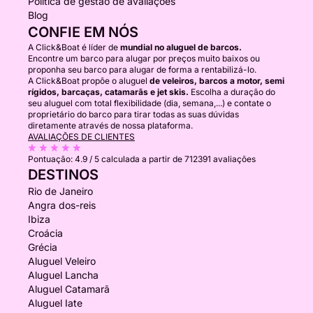
Política de gestão de avaliações
Blog
CONFIE EM NÓS
A Click&Boat é líder de
mundial no aluguel de barcos.
Encontre um barco para alugar por preços muito baixos ou
proponha seu barco para alugar de forma a rentabilizá-lo.
A Click&Boat propõe o aluguel
de veleiros, barcos a motor, semi
rígidos, barcaças, catamarãs e jet skis.
Escolha a duração do
seu aluguel com total flexibilidade (dia, semana,...) e contate o
proprietário do barco para tirar todas as suas dúvidas
diretamente através de nossa plataforma.
AVALIAÇÕES DE CLIENTES
Pontuação:
4.9 / 5
calculada a partir de 712391 avaliações
DESTINOS
Rio de Janeiro
Angra dos-reis
Ibiza
Croácia
Grécia
Aluguel Veleiro
Aluguel Lancha
Aluguel Catamarã
Aluguel Iate