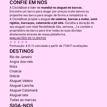
CONFIE EM NÓS
A Click&Boat é líder de
mundial no aluguel de barcos.
Encontre um barco para alugar por preços muito baixos ou
proponha seu barco para alugar de forma a rentabilizá-lo.
A Click&Boat propõe o aluguel
de veleiros, barcos a motor, semi
rígidos, barcaças, catamarãs e jet skis.
Escolha a duração do
seu aluguel com total flexibilidade (dia, semana,...) e contate o
proprietário do barco para tirar todas as suas dúvidas
diretamente através de nossa plataforma.
AVALIAÇÕES DE CLIENTES
Pontuação:
4.9 / 5
calculada a partir de 713471 avaliações
DESTINOS
Rio de Janeiro
Angra dos-reis
Ibiza
Croácia
Grécia
Aluguel Veleiro
Aluguel Lancha
Aluguel Catamarã
Aluguel Iate
Todas as marcas
SIGA-NOS