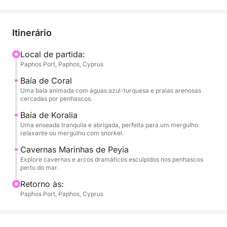
Partindo do Porto de Pafos, você navegará para
noroeste, passando pelo icônico farol e castelo
medieval. O barco desliza em direção à Baía de
Itinerário
Coral, um adorável trecho de areia com águas azul-
turquesa e formações rochosas impressionantes.
Local de partida:
Paphos Port, Paphos, Cyprus
Logo depois, você chegará à Baía de Koralia, onde
desfrutará de sua primeira parada para mergulho —
Baía de Coral
uma enseada intocada e protegida, perfeita para
Uma baía animada com águas azul-turquesa e praias arenosas
cercadas por penhascos.
flutuar, mergulhar com snorkel ou simplesmente
mergulhar no Mediterrâneo.
Baía de Koralia
Uma enseada tranquila e abrigada, perfeita para um mergulho
relaxante ou mergulho com snorkel.
À medida que o litoral se torna mais selvagem, você
Cavernas Marinhas de Peyia
se aproximará das famosas Cavernas Marinhas de
Explore cavernas e arcos dramáticos esculpidos nos penhascos
Peyia, onde o vento e as ondas esculpiram túneis e
perto do mar.
arcos em falésias de calcário. Aqui, você ancorará
Retorno às:
novamente para um segundo mergulho, dando-lhe a
Paphos Port, Paphos, Cyprus
oportunidade de mergulhar com snorkel ao lado
dessas formações fascinantes.