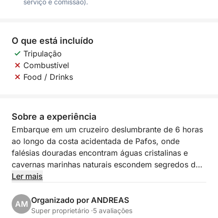
serviço e comissão).
O que está incluído
Tripulação
Combustível
Food / Drinks
Sobre a experiência
Embarque em um cruzeiro deslumbrante de 6 horas
ao longo da costa acidentada de Pafos, onde
falésias douradas encontram águas cristalinas e
cavernas marinhas naturais escondem segredos do
mar. Esta jornada inesquecível combina relaxamento
Ler mais
cênico com um toque de aventura, perfeita para
quem deseja vivenciar Chipre além da praia.
Organizado por ANDREAS
AM
Super proprietário ·
5 avaliações