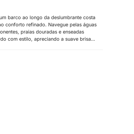
 um barco ao longo da deslumbrante costa
 ao conforto refinado. Navegue pelas águas
mponentes, praias douradas e enseadas
rdo com estilo, apreciando a suave brisa
e absoluta privacidade e tranquilidade. Esta
e explorar o litoral mais intocado de Corfu:
o e momentos inesquecíveis no Mar Jônico.