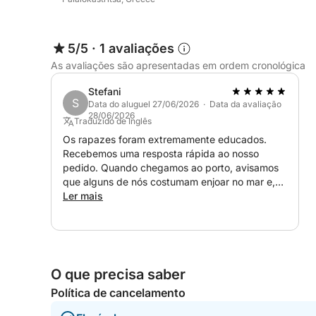
5/5
·
1 avaliações
As avaliações são apresentadas em ordem cronológica
Stefani
S
Data do aluguel 27/06/2026 · Data da avaliação
28/06/2026
Traduzido de Inglês
Os rapazes foram extremamente educados.
Recebemos uma resposta rápida ao nosso
pedido. Quando chegamos ao porto, avisamos
que alguns de nós costumam enjoar no mar e,
para nossa surpresa, não tivemos nenhuma
Ler mais
reclamação desta vez, o que só demonstra a
qualidade deles e do barco. Toda a experiência
foi maravilhosa, inclusive vimos algumas praias
que não estavam no roteiro. Ótima experiência e
ótimo serviço!
O que precisa saber
Política de cancelamento