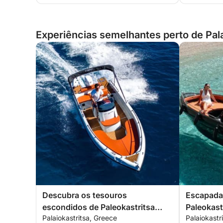
Experiências semelhantes perto de Pala
Descubra os tesouros
Escapada 
escondidos de Paleokastritsa
Paleokast
Palaiokastritsa, Greece
Palaiokastr
com um passeio de barco