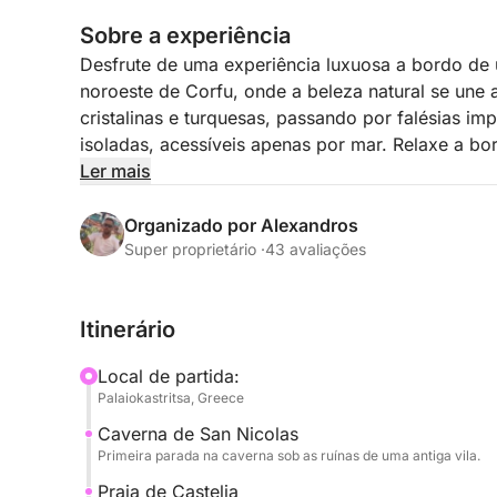
Sobre a experiência
Desfrute de uma experiência luxuosa a bordo de
noroeste de Corfu, onde a beleza natural se une
cristalinas e turquesas, passando por falésias i
isoladas, acessíveis apenas por mar. Relaxe a bo
marítima, as vistas panorâmicas e uma sensação d
Ler mais
viagem exclusiva oferece uma forma sofisticada d
perfeita para quem busca elegância, relaxament
Organizado por Alexandros
Super proprietário ·
43 avaliações
Itinerário
Local de partida:
Palaiokastritsa, Greece
Caverna de San Nicolas
Primeira parada na caverna sob as ruínas de uma antiga vila.
Praia de Castelia