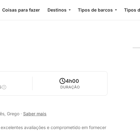
Coisas para fazer
Destinos
Tipos de barcos
Tipos d
4h00
S
DURAÇÃO
lês, Grego
·
Saber mais
m excelentes avaliações e comprometido em fornecer