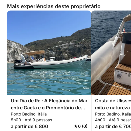
Mais experiências deste proprietário
Um Dia de Rei: A Elegância do Mar
Costa de Ulisse
entre Gaeta e o Promontório de
mito e natureza
Porto Badino, Itália
Porto Badino, Itália
Sabaudia
Badino
8h00 · Até 9 pessoas
4h00 · Até 9 pess
a partir de € 800
a partir de € 70
0 (0)