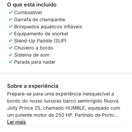
O que está incluído
Combustível
Garrafa de champanhe
Brinquedos aquáticos infláveis
Equipamento de snorkel
Stand-Up Paddle (SUP)
Chuveiro a bordo
Sistema de som
Parada para nadar
Sobre a experiência
Prepare-se para uma experiência inesquecível a
bordo do nosso luxuoso barco semirrígido Nuova
Jolly Prince 25, chamado HUMBLE, equipado com
um potente motor de 250 HP. Partindo de Porto
Badino, convidamos você para um passeio de um
Ler mais
dia inteiro para descobrir as maravilhas de Ponza e