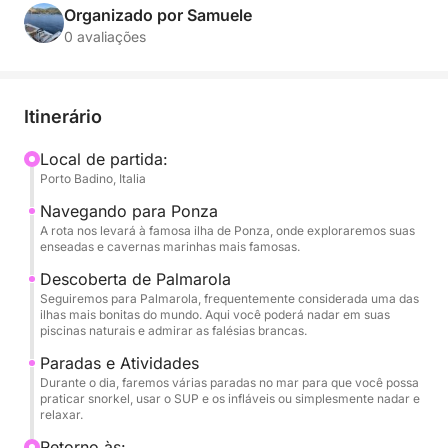
Palmarola, um verdadeiro paraíso no coração do
Organizado por Samuele
Mar Tirreno. Navegaremos por águas azul-turquesa
0 avaliações
e paisagens de tirar o fôlego, longe das multidões,
para uma aventura de puro relaxamento e
descoberta.
Itinerário
Com sua estabilidade e conforto, nosso semirrígido
Local de partida:
Porto Badino, Italia
é a embarcação ideal para explorar cada canto
dessas ilhas. Você pode relaxar ao sol em nosso
Navegando para Ponza
espaçoso deck, mergulhar com snorkel em águas
A rota nos levará à famosa ilha de Ponza, onde exploraremos suas
enseadas e cavernas marinhas mais famosas.
incrivelmente cristalinas e se divertir com nosso SUP
e infláveis, tudo em uma atmosfera de puro luxo e
Descoberta de Palmarola
Seguiremos para Palmarola, frequentemente considerada uma das
serenidade.
ilhas mais bonitas do mundo. Aqui você poderá nadar em suas
piscinas naturais e admirar as falésias brancas.
Este passeio foi projetado para proporcionar uma
Paradas e Atividades
aventura completa, com várias paradas para nadar e
Durante o dia, faremos várias paradas no mar para que você possa
explorar a beleza da costa a pé. A bordo, todas as
praticar snorkel, usar o SUP e os infláveis ou simplesmente nadar e
relaxar.
suas necessidades serão atendidas: você pode
saborear uma garrafa de champanhe e ouvir sua
Retorno às: