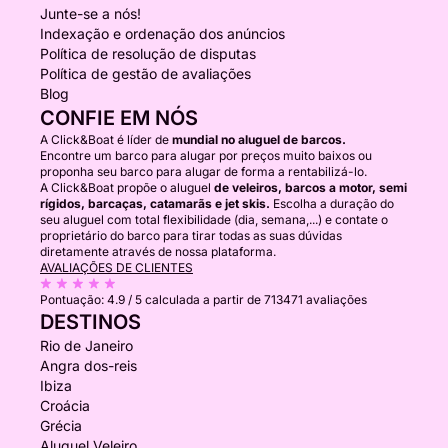
Junte-se a nós!
Indexação e ordenação dos anúncios
Política de resolução de disputas
Política de gestão de avaliações
Blog
CONFIE EM NÓS
A Click&Boat é líder de
mundial no aluguel de barcos.
Encontre um barco para alugar por preços muito baixos ou
proponha seu barco para alugar de forma a rentabilizá-lo.
A Click&Boat propõe o aluguel
de veleiros, barcos a motor, semi
rígidos, barcaças, catamarãs e jet skis.
Escolha a duração do
seu aluguel com total flexibilidade (dia, semana,...) e contate o
proprietário do barco para tirar todas as suas dúvidas
diretamente através de nossa plataforma.
AVALIAÇÕES DE CLIENTES
Pontuação:
4.9 / 5
calculada a partir de 713471 avaliações
DESTINOS
Rio de Janeiro
Angra dos-reis
Ibiza
Croácia
Grécia
Aluguel Veleiro