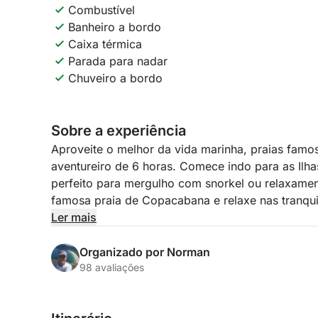
Combustível
Banheiro a bordo
Caixa térmica
Parada para nadar
Chuveiro a bordo
Sobre a experiência
Aproveite o melhor da vida marinha, praias famo
aventureiro de 6 horas. Comece indo para as Ilh
perfeito para mergulho com snorkel ou relaxamen
famosa praia de Copacabana e relaxe nas tranqui
Ler mais
Esta não é uma viagem turística comum — é uma
particular, uma tripulação local apaixonada e tota
Organizado por Norman
fazem toda a diferença, desde o conforto a bordo
98 avaliações
Você verá mais do Rio, com mais conforto e de 