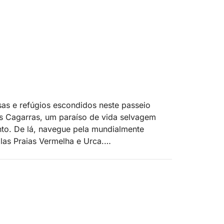
sas e refúgios escondidos neste passeio
as Cagarras, um paraíso de vida selvagem
to. De lá, navegue pela mundialmente
las Praias Vermelha e Urca.
 experiência personalizada com um barco
l flexibilidade. Incluímos pequenos extras que
 até a narração de histórias especializada.
forma mais memorável.