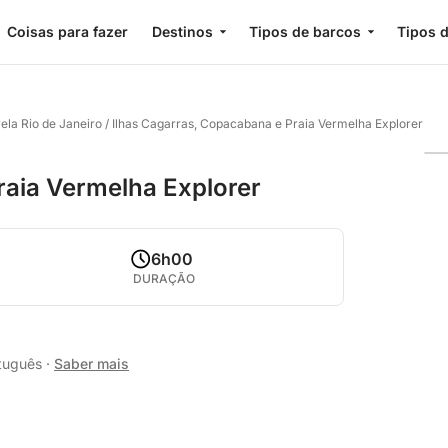
Coisas para fazer
Destinos
Tipos de barcos
Tipos d
ela Rio de Janeiro
/
Ilhas Cagarras, Copacabana e Praia Vermelha Explorer
raia Vermelha Explorer
6h00
DURAÇÃO
rtuguês
·
Saber mais