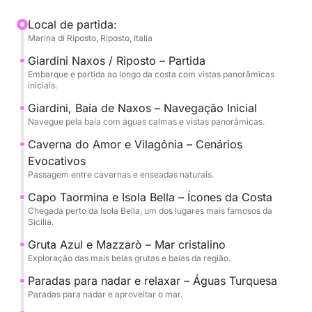
naturais, incluindo a Gruta do Amor e a Gruta Azul.
Local de partida:
Marina di Riposto, Riposto, Italia
A experiência foi pensada para oferecer o equilíbrio
perfeito entre relaxamento e exploração, com
Giardini Naxos / Riposto – Partida
diversas paradas para nadar nas águas cristalinas e
Embarque e partida ao longo da costa com vistas panorâmicas
iniciais.
tempo para aproveitar o sol e o mar.
Giardini, Baía de Naxos – Navegação Inicial
Navegue pela baía com águas calmas e vistas panorâmicas.
A bordo, você encontrará bebidas, lanches e todo o
conforto necessário para desfrutar do cruzeiro em
Caverna do Amor e Vilagônia – Cenários
completa tranquilidade, acompanhado por uma
Evocativos
tripulação experiente.
Passagem entre cavernas e enseadas naturais.
Capo Taormina e Isola Bella – Ícones da Costa
Disponível com saídas pela manhã ou à tarde, é uma
Chegada perto da Isola Bella, um dos lugares mais famosos da
Sicília.
experiência ideal para casais, amigos ou pequenos
grupos que desejam vivenciar Taormina sob uma
Gruta Azul e Mazzarò – Mar cristalino
perspectiva única.
Exploração das mais belas grutas e baías da região.
Paradas para nadar e relaxar – Águas Turquesa
Combustível (1200 euros) e tripulação (300 euros)
Paradas para nadar e aproveitar o mar.
não estão incluídos no preço.