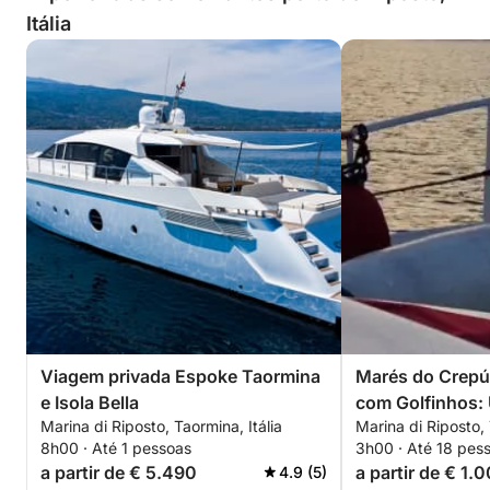
Itália
Viagem privada Espoke Taormina
Marés do Crepú
e Isola Bella
com Golfinhos:
Marina di Riposto, Taormina, Itália
Marina di Riposto, 
Pôr do Sol na B
8h00 · Até 1 pessoas
3h00 · Até 18 pes
a partir de € 5.490
a partir de € 1.
4.9 (5)