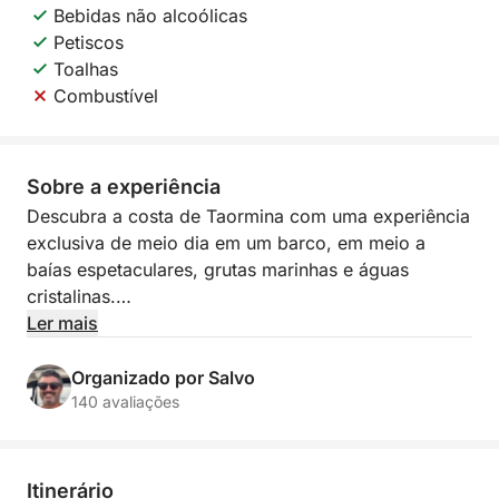
Bebidas não alcoólicas
Petiscos
Toalhas
Combustível
Sobre a experiência
Descubra a costa de Taormina com uma experiência
exclusiva de meio dia em um barco, em meio a
baías espetaculares, grutas marinhas e águas
cristalinas.
Ler mais
Partindo da Marina di Riposto ou dos Giardini
Naxos, você navegará por um dos trechos mais
Organizado por Salvo
cativantes da Sicília, onde a natureza, o mar e
140 avaliações
panoramas icônicos se encontram. Durante o
passeio, você admirará locais emblemáticos como a
Isola Bella, o Capo Taormina e as evocativas grutas
Itinerário