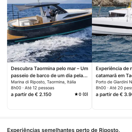
Descubra Taormina pelo mar – Um
Experiência de
passeio de barco de um dia pelas
catamarã em Ta
Marina di Riposto, Taormina, Itália
Porto de Giardini N
grutas e baías.
8h00 · Até 12 pessoas
8h00 · Até 20 pes
a partir de € 2.150
a partir de € 3.
0 (0)
Experiências semelhantes perto de Riposto,