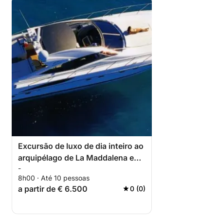
Excursão de luxo de dia inteiro ao
arquipélago de La Maddalena e
-
Caprera
8h00 · Até 10 pessoas
a partir de € 6.500
0 (0)