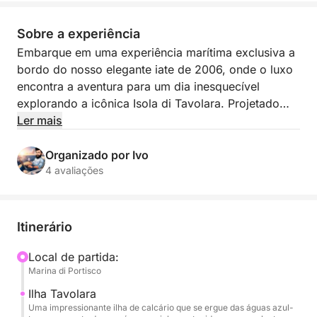
Sobre a experiência
Embarque em uma experiência marítima exclusiva a
bordo do nosso elegante iate de 2006, onde o luxo
encontra a aventura para um dia inesquecível
explorando a icônica Isola di Tavolara. Projetado
para viajantes exigentes, este navio combina estilo
Ler mais
sofisticado com conforto excepcional, com amplas
áreas de estar e atenção meticulosa aos detalhes.
Organizado por Ivo
Sua tripulação profissional — incluindo um capitão
4 avaliações
habilidoso e uma anfitriã dedicada — garantirá um
serviço personalizado durante toda a sua viagem.
Itinerário
Seu dia começa com um cruzeiro panorâmico pela
costa nordeste da Sardenha, chegando à majestosa
Local de partida:
Marina di Portisco
Tavolara, uma impressionante montanha de calcário
que se ergue em águas esmeraldas. Esta área
Ilha Tavolara
marinha protegida oferece alguns dos pontos de
Uma impressionante ilha de calcário que se ergue das águas azul-