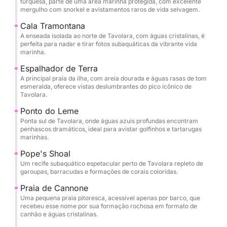
turquesa, parte de uma área marinha protegida, com excelente
natação e mergulho mais intocados do
mergulho com snorkel e avistamentos raros de vida selvagem.
Mediterrâneo, com vida marinha vibrante e
Cala Tramontana
visibilidade cristalina. Ancore em enseadas isoladas
A enseada isolada ao norte de Tavolara, com águas cristalinas, é
para nadar, tomar sol no convés ou explorar a
perfeita para nadar e tirar fotos subaquáticas da vibrante vida
marinha.
paisagem única da ilha.
Espalhador de Terra
Embora as comodidades específicas não estejam
A principal praia da ilha, com areia dourada e águas rasas de tom
esmeralda, oferece vistas deslumbrantes do pico icônico de
listadas, os recursos premium do iate e a tripulação
Tavolara.
atenciosa garantem uma experiência personalizada,
Ponto do Leme
seja para um almoço tranquilo a bordo (traga sua
Ponta sul de Tavolara, onde águas azuis profundas encontram
própria bebida ou contrate um serviço de buffet) ou
penhascos dramáticos, ideal para avistar golfinhos e tartarugas
marinhas.
um dia agitado de exploração aquática. O layout
espaçoso do barco garante conforto para relaxar
Pope's Shoal
entre as aventuras.
Um recife subaquático espetacular perto de Tavolara repleto de
garoupas, barracudas e formações de corais coloridas.
Ideal para quem busca tranquilidade e aventura, este
Praia de Cannone
Uma pequena praia pitoresca, acessível apenas por barco, que
fretamento privativo oferece o equilíbrio perfeito
recebeu esse nome por sua formação rochosa em formato de
entre a beleza natural da Sardenha e um serviço
canhão e águas cristalinas.
cinco estrelas. Reserve agora para um dia de luxo,