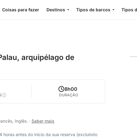
Coisas para fazer
Destinos
Tipos de barcos
Tipos d
Palau, arquipélago de
8h00
S
DURAÇÃO
rancês, Inglês.
·
Saber mais
horas antes do início da sua reserva (excluindo