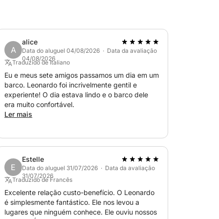
 ancoragens do sul da Sardenha, nas
 Maddalena, dependendo do ponto de partida
alice
A
Data do aluguel 04/08/2026 · Data da avaliação
04/08/2026
dos de acordo com a direção do vento para
Traduzido de Italiano
s condições para nadar e praticar snorkel.
Eu e meus sete amigos passamos um dia em um
barco. Leonardo foi incrivelmente gentil e
experiente! O dia estava lindo e o barco dele
s-vindas (alcoólica ou não alcoólica).
era muito confortável.
Ler mais
Estelle
E
adeira e fogão disponíveis para os
Data do aluguel 31/07/2026 · Data da avaliação
31/07/2026
Traduzido de Francês
 momento da reserva.
Excelente relação custo-benefício. O Leonardo
é simplesmente fantástico. Ele nos levou a
lugares que ninguém conhece. Ele ouviu nossos
cia autêntica e acolhedora, descobrindo