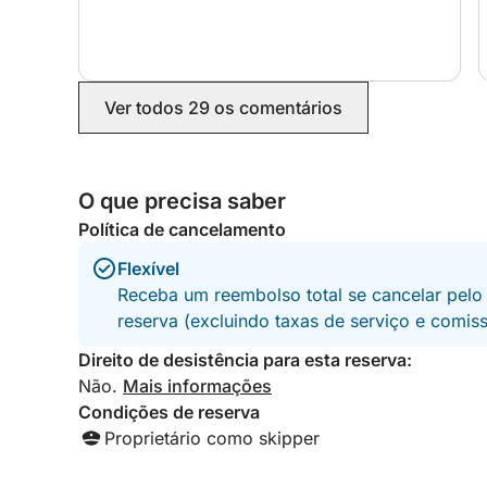
profissionalismo, flexibilidade e excelente
lugares únicos acessíveis apenas pelo mar.
comunicação. Ele realmente se esforçou ao
máximo por nós. Se você busca um dia
Reserve seu dia no mar e deixe-se levar pelo ven
inesquecível no mar, não hesite em reservar com
eles. Faríamos tudo de novo sem pensar duas
Ver todos 29 os comentários
vezes!
Capacidade máxima: 8 pessoas
Combustível incluído
Passeio de um dia: 10h - 18h
O que precisa saber
Sinta-se à vontade para entrar em contato comi
Política de cancelamento
Click&Boat para que possamos planejar sua viage
Flexível
com suas preferências!
Receba um reembolso total se cancelar pelo
reserva (excluindo taxas de serviço e comis
Direito de desistência para esta reserva:
Não.
Mais informações
Condições de reserva
Proprietário como skipper