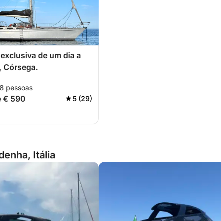
exclusiva de um dia a
, Córsega.
 8 pessoas
e € 590
5 (29)
enha, Itália