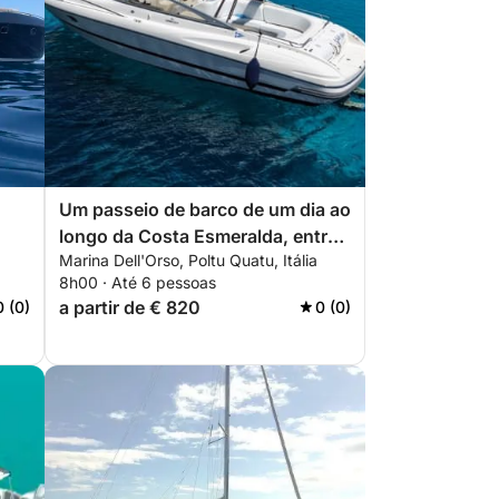
Um passeio de barco de um dia ao
longo da Costa Esmeralda, entre
Marina Dell'Orso, Poltu Quatu, Itália
Porto Cervo e o Arquipélago de La
8h00 · Até 6 pessoas
Maddalena.
a partir de € 820
0 (0)
0 (0)