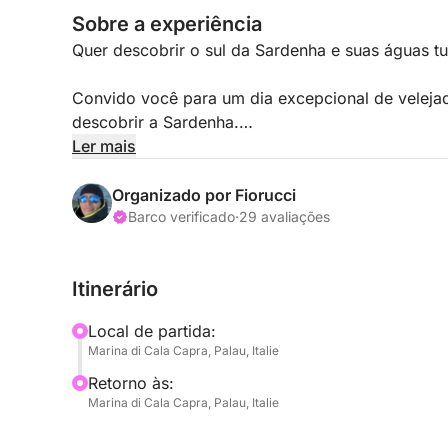
Sobre a experiência
Quer descobrir o sul da Sardenha e suas águas t
Convido você para um dia excepcional de veleja
descobrir a Sardenha.
Ler mais
Como velejador experiente, tendo cruzado o Atl
Mediterrâneo, estarei ao seu lado para garantir 
Organizado por Fiorucci
inesquecível.
Barco verificado
·
29 avaliações
Ancoraremos em uma baía abrigada, onde você po
Itinerário
nadar e praticar snorkel.
Local de partida:
Máscaras, snorkels e pranchas de stand-up paddl
Marina di Cala Capra, Palau, Italie
aproveite ao máximo este momento relaxante.
Retorno às:
Marina di Cala Capra, Palau, Italie
Diversos destinos são possíveis, dependendo das
climáticas.