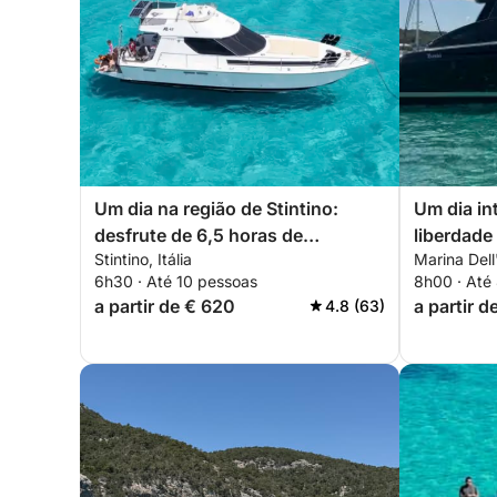
Um dia na região de Stintino:
Um dia in
desfrute de 6,5 horas de
liberdade
Stintino, Itália
Marina Dell
exploração a bordo de uma
6h30 · Até 10 pessoas
8h00 · Até
lancha de 14 metros.
a partir de € 620
a partir 
4.8 (63)