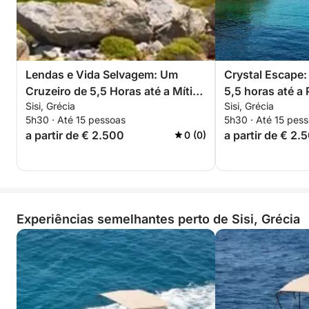
O pequeno grupo garante uma experiência intimista,
com histórias personalizadas, dicas locais e muito
espaço para relaxar e absorver tudo. Seja você um
entusiasta da natureza, um romântico de coração ou
simplesmente em busca de algo diferente, este
Lendas e Vida Selvagem: Um
Crystal Escape:
cruzeiro ao pôr do sol oferece um momento de
Cruzeiro de 5,5 Horas até a Mítica
5,5 horas até a 
tranquilidade e beleza inesquecível.
Sisi, Grécia
Sisi, Grécia
Ilha de Dia
5h30 · Até 15 pessoas
5h30 · Até 15 pes
a partir de € 2.500
a partir de € 2.
0 (0)
Reserve já o seu refúgio ao pôr do sol — relaxe,
explore e testemunhe a beleza atemporal de Dia
banhada pela luz dourada!
Experiências semelhantes perto de Sisi, Grécia