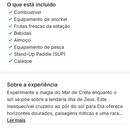
O que está incluído
Combustível
Equipamento de snorkel
Frutas frescas da estação
Bebidas
Almoço
Equipamento de pesca
Stand-Up Paddle (SUP)
Caiaque
Sobre a experiência
Experimente a magia do Mar de Creta enquanto o
sol se põe sobre a lendária ilha de Zeus. Este
inesquecível cruzeiro ao pôr do sol para Dia oferece
horizontes dourados, paisagens míticas e uma rara
oportunidade de se conectar com a natureza em um
Ler mais
dos locais mais protegidos e encantadores de Creta.