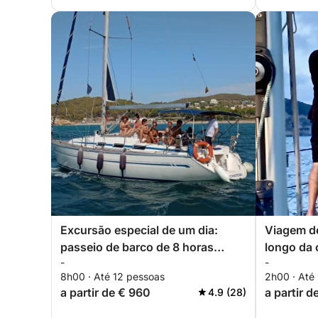
Excursão especial de um dia:
Viagem de
passeio de barco de 8 horas
longo da 
-
-
saindo de Sitges Mínimo de 6
8h00 · Até 12 pessoas
2h00 · Até
pessoas
a partir de € 960
a partir d
4.9 (28)