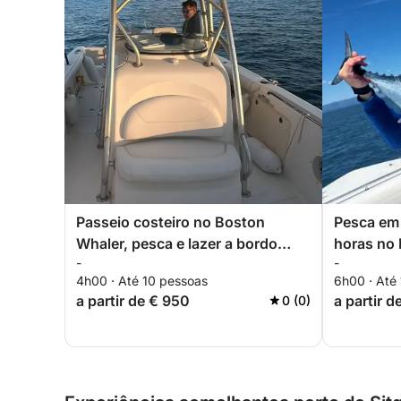
Passeio costeiro no Boston
Pesca em 
Whaler, pesca e lazer a bordo
horas no 
-
-
saindo de Sitges
Sitges
4h00 · Até 10 pessoas
6h00 · Até
a partir de € 950
a partir d
0 (0)