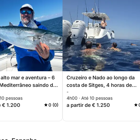
alto mar e aventura – 6
Cruzeiro e Nado ao longo da
Mediterrâneo saindo de
costa de Sitges, 4 horas de
-
relaxamento e prazer
 10 pessoas
4h00 · Até 10 pessoas
e € 1.200
a partir de € 1.250
0 (0)