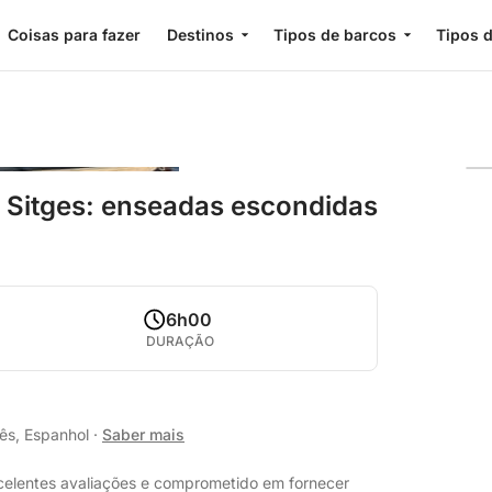
Coisas para fazer
Destinos
Tipos de barcos
Tipos d
m Sitges: enseadas escondidas
6h00
DURAÇÃO
lês, Espanhol
·
Saber mais
celentes avaliações e comprometido em fornecer