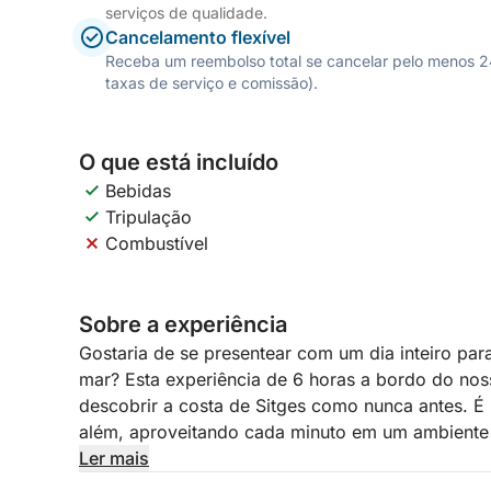
serviços de qualidade.
Cancelamento flexível
Receba um reembolso total se cancelar pelo menos 24 
taxas de serviço e comissão).
O que está incluído
Bebidas
Tripulação
Combustível
Sobre a experiência
Gostaria de se presentear com um dia inteiro par
mar? Esta experiência de 6 horas a bordo do no
descobrir a costa de Sitges como nunca antes. 
além, aproveitando cada minuto em um ambiente p
sol, o mar e a tranquilidade serão as únicas estrel
Ler mais