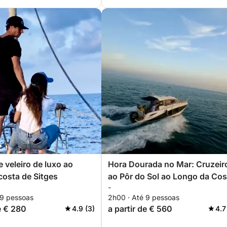
 veleiro de luxo ao
Hora Dourada no Mar: Cruzeir
costa de Sitges
ao Pôr do Sol ao Longo da Cos
-
de Sitges
 9 pessoas
2h00 · Até 9 pessoas
e € 280
a partir de € 560
4.9 (3)
4.7