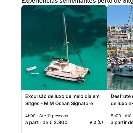
Experiências semelhantes perto de Sit
Excursão de luxo de meio dia em
Desfrute 
Sitges - MIM Ocean Signature
de luxo e
-
-
4h00 · Até 11 pessoas
8h00 · Até
a partir de € 2.800
a partir d
0 (0)