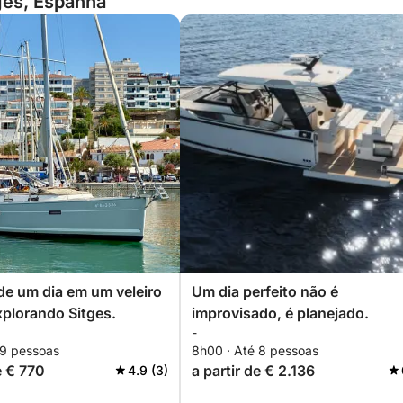
ges, Espanha
de um dia em um veleiro
Um dia perfeito não é
xplorando Sitges.
improvisado, é planejado.
-
 9 pessoas
8h00 · Até 8 pessoas
e € 770
a partir de € 2.136
4.9 (3)