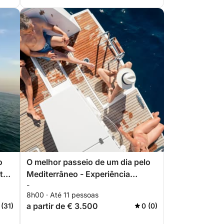
o
O melhor passeio de um dia pelo
ta
Mediterrâneo - Experiência
-
completa no oceano MIM
8h00 · Até 11 pessoas
a partir de € 3.500
 (31)
0 (0)