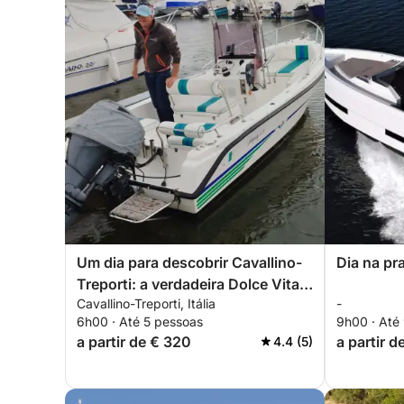
Um dia para descobrir Cavallino-
Dia na pr
Treporti: a verdadeira Dolce Vita
Cavallino-Treporti, Itália
-
em uma lancha
6h00 · Até 5 pessoas
9h00 · Até
a partir de € 320
a partir d
4.4 (5)