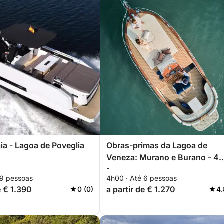
aia - Lagoa de Poveglia
Obras-primas da Lagoa de
Veneza: Murano e Burano - 4
-
horas (com capitão e guia
 9 pessoas
4h00 · Até 6 pessoas
particular a bordo)
e € 1.390
a partir de € 1.270
0 (0)
4.