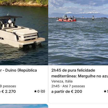
r - Duino (República
2h45 de pura felicidade
mediterrânea: Mergulhe no azu
Veneza, Itália
descubra Veneza a partir das
 9 pessoas
2h45 · Até 7 pessoas
ondas.
e € 2.270
a partir de € 200
0 (0)