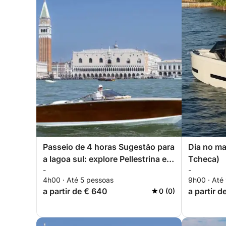
Passeio de 4 horas Sugestão para
Dia no ma
a lagoa sul: explore Pellestrina e
Tcheca)
-
-
Chioggia de barco
4h00 · Até 5 pessoas
9h00 · Até
a partir de € 640
a partir d
0 (0)