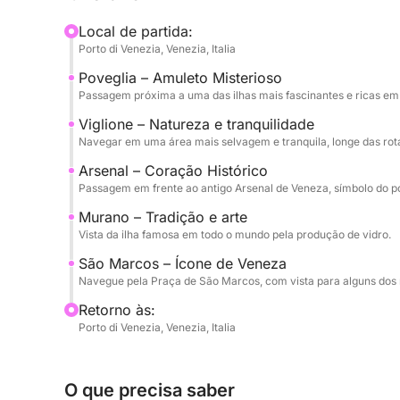
Local de partida:
Um kit de bebidas (a partir de €160) está dispon
Porto di Venezia, Venezia, Italia
garrafa de prosecco, sucos e petiscos, perfeito
Poveglia – Amuleto Misterioso
passeio.
Passagem próxima a uma das ilhas mais fascinantes e ricas em h
O passeio parte às 10h ou às 14h e é operado em i
Viglione – Natureza e tranquilidade
Navegar em uma área mais selvagem e tranquila, longe das rotas
incluídos, para uma experiência sem complicaçõe
Arsenal – Coração Histórico
Uma forma elegante e autêntica de vivenciar Ven
Passagem em frente ao antigo Arsenal de Veneza, símbolo do p
água.
Murano – Tradição e arte
Vista da ilha famosa em todo o mundo pela produção de vidro.
São Marcos – Ícone de Veneza
Navegue pela Praça de São Marcos, com vista para alguns do
Retorno às:
Porto di Venezia, Venezia, Italia
O que precisa saber