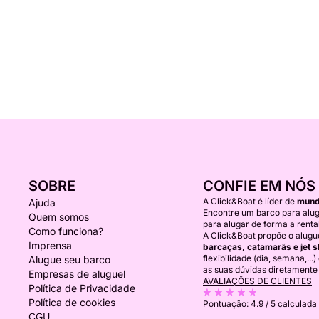
SOBRE
CONFIE EM NÓS
A Click&Boat é líder de
mundi
Ajuda
Encontre um barco para alug
Quem somos
para alugar de forma a rentab
Como funciona?
A Click&Boat propõe o alugu
Imprensa
barcaças, catamarãs e jet s
flexibilidade (dia, semana,...
Alugue seu barco
as suas dúvidas diretamente
Empresas de aluguel
AVALIAÇÕES DE CLIENTES
Política de Privacidade
Política de cookies
Pontuação:
4.9 / 5
calculada 
CGU