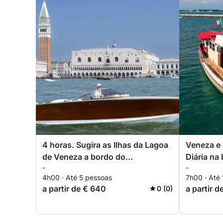
4 horas. Sugira as Ilhas da Lagoa
Veneza e 
de Veneza a bordo do
Diária na
-
-
Moschettiere ou outros destinos
4h00 · Até 5 pessoas
7h00 · Até
de interesse.
a partir de € 640
a partir 
0 (0)