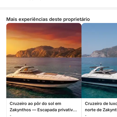
Mais experiências deste proprietário
Cruzeiro ao pôr do sol em
Cruzeiro de lux
Zakynthos — Escapada privativa
norte de Zakyn
-
-
com tudo incluído de 4 horas