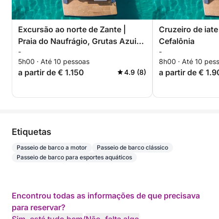
Excursão ao norte de Zante |
Cruzeiro de iat
Praia do Naufrágio, Grutas Azuis,
Cefalônia
-
-
Xygia
5h00 · Até 10 pessoas
8h00 · Até 10 pes
a partir de € 1.150
a partir de € 1.
4.9 (8)
Etiquetas
Passeio de barco a motor
Passeio de barco clássico
Passeio de barco para esportes aquáticos
Encontrou todas as informações de que precisava
para reservar?