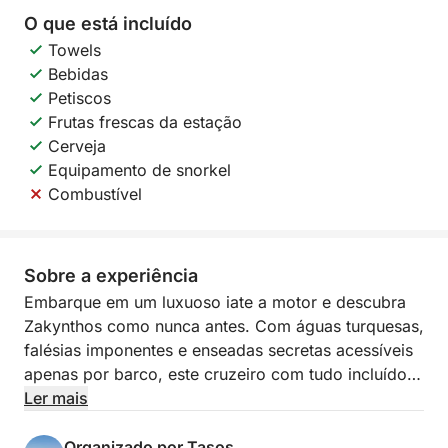
O que está incluído
Towels
Bebidas
Petiscos
Frutas frescas da estação
Cerveja
Equipamento de snorkel
Combustível
Sobre a experiência
Embarque em um luxuoso iate a motor e descubra
Zakynthos como nunca antes. Com águas turquesas,
falésias imponentes e enseadas secretas acessíveis
apenas por barco, este cruzeiro com tudo incluído
oferece a escapada privada definitiva — onde tudo
Ler mais
é providenciado e cada detalhe é pensado para o
seu prazer.
Organizado por Tasos