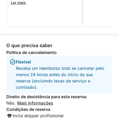
aventura, podemos organizar esportes aquáticos
Ler mais
opcionais através de um centro local (sujeito à
disponibilidade e custo adicional).
O que torna esta experiência verdadeiramente única
é o equilíbrio perfeito entre conforto, descoberta e
exclusividade. Seja para comemorar, explorar ou
O que precisa saber
simplesmente relaxar e se desconectar do mundo,
este cruzeiro privativo em iate é o seu convite para
Política de cancelamento
desfrutar de Zakynthos sob a sua perspectiva mais
Flexível
mágica: o mar.
Receba um reembolso total se cancelar pelo
menos 24 horas antes do início da sua
reserva (excluindo taxas de serviço e
comissão).
Direito de desistência para esta reserva:
Não.
Mais informações
Condições de reserva
Inclui skipper profissional