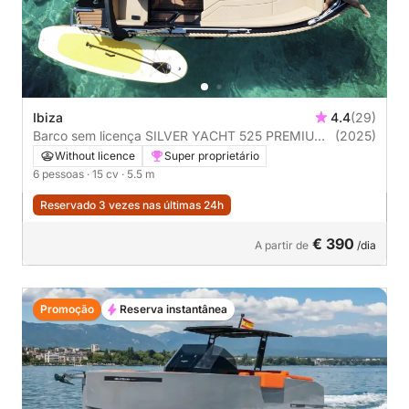
Ibiza
4.4
(29)
Barco sem licença SILVER YACHT 525 PREMIUM
(2025)
15cv
Without licence
Super proprietário
6 pessoas
· 15 cv
· 5.5 m
Reservado 3 vezes nas últimas 24h
€ 390
A partir de
/dia
Promoção
Reserva instantânea