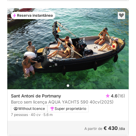
Reserva instantânea
Sant Antoni de Portmany
4.6
(16)
Barco sem licença AQUA YACHTS 590 40cv
(2025)
Without licence
Super proprietário
7 pessoas
· 40 cv
· 5.6 m
€ 430
A partir de
/dia