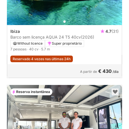
Ibiza
4.7
(31)
Barco sem licença AQUA 24 T5 40cv
(2026)
Without licence
Super proprietário
7 pessoas
· 40 cv
· 5.7 m
Reservado 4 vezes nas últimas 24h
€ 430
A partir de
/dia
Reserva instantânea