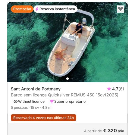
Promoção
Reserva instantânea
Sant Antoni de Portmany
4.7
(6)
Barco sem licença Quicksilver REMUS 450 15cv
(2025)
Without licence
Super proprietário
5 pessoas
· 15 cv
· 4.8 m
Reservado 4 vezes nas últimas 24h
€ 320
A partir de
/dia