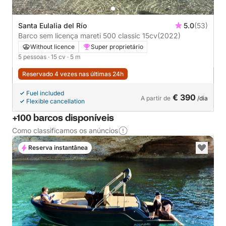
Santa Eulalia del Río
5.0
(53)
Barco sem licença mareti 500 classic 15cv
(2022)
Without licence
Super proprietário
5 pessoas
· 15 cv
· 5 m
Reservado 4 vezes nas últimas 24h
Fuel included
€ 390
A partir de
/dia
Flexible cancellation
+100 barcos disponíveis
Como classificamos os anúncios
Reserva instantânea