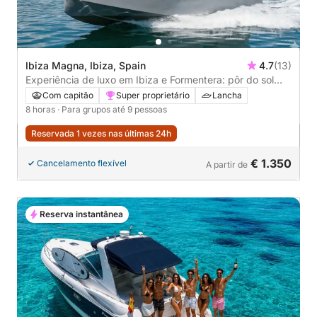
Ibiza Magna, Ibiza, Spain
4.7
(13)
Experiência de luxo em Ibiza e Formentera: pôr do sol
inesquecível | Aluguel de barco premium para 9 pessoas
Com capitão
Super proprietário
Lancha
com capitão
8 horas
· Para grupos até 9 pessoas
Reservada 1 vezes nas últimas 24h
€ 1.350
Cancelamento flexível
A partir de
Reserva instantânea