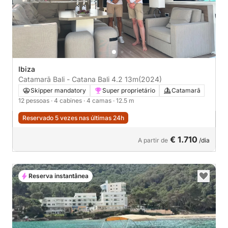
Ibiza
Catamarã Bali - Catana Bali 4.2 13m
(2024)
Skipper mandatory
Super proprietário
Catamarã
12 pessoas
· 4 cabines
· 4 camas
· 12.5 m
Reservado 5 vezes nas últimas 24h
€ 1.710
A partir de
/dia
Reserva instantânea