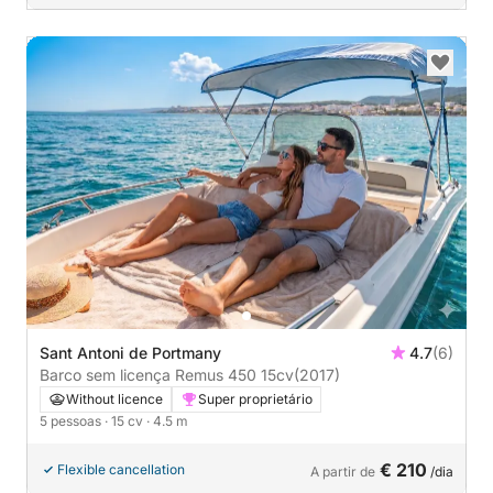
Sant Antoni de Portmany
4.7
(6)
Barco sem licença Remus 450 15cv
(2017)
Without licence
Super proprietário
5 pessoas
· 15 cv
· 4.5 m
€ 210
Flexible cancellation
A partir de
/dia