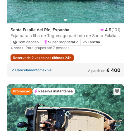
Santa Eulalia del Río, Espanha
4.9
(101)
Fuja para a Ilha de Tagomago partindo de Santa Eulalia
des Riu e suas enseadas em um passeio de lancha.
Com capitão
Super proprietário
Lancha
4 horas
· Para grupos até 7 pessoas
Reservada 2 vezes nas últimas 24h
€ 400
Cancelamento flexível
A partir de
Promoção
Reserva instantânea