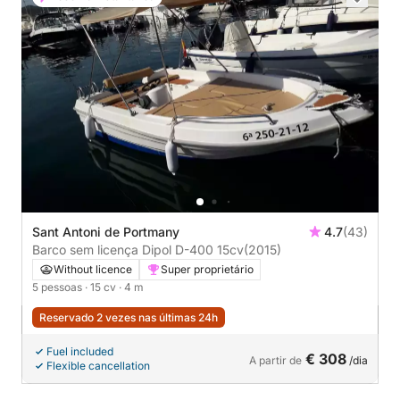
Sant Antoni de Portmany
4.7
(43)
Barco sem licença Dipol D-400 15cv
(2015)
Without licence
Super proprietário
5 pessoas
· 15 cv
· 4 m
Reservado 2 vezes nas últimas 24h
Fuel included
€ 308
A partir de
/dia
Flexible cancellation