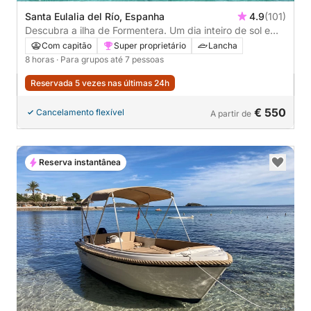
Santa Eulalia del Río, Espanha
4.9
(101)
Descubra a ilha de Formentera. Um dia inteiro de sol em
uma lancha.
Com capitão
Super proprietário
Lancha
8 horas
· Para grupos até 7 pessoas
Reservada 5 vezes nas últimas 24h
€ 550
Cancelamento flexível
A partir de
Reserva instantânea