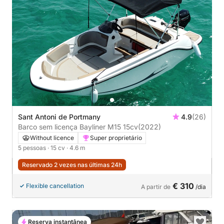
Sant Antoni de Portmany
4.9
(26)
Barco sem licença Bayliner M15 15cv
(2022)
Without licence
Super proprietário
5 pessoas
· 15 cv
· 4.6 m
Reservado 2 vezes nas últimas 24h
€ 310
Flexible cancellation
A partir de
/dia
Reserva instantânea