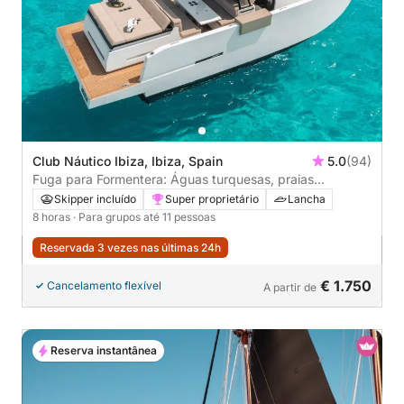
Club Náutico Ibiza, Ibiza, Spain
5.0
(94)
Fuga para Formentera: Águas turquesas, praias
escondidas e uma vida tranquila na ilha.
Skipper incluído
Super proprietário
Lancha
8 horas
· Para grupos até 11 pessoas
Reservada 3 vezes nas últimas 24h
€ 1.750
Cancelamento flexível
A partir de
Reserva instantânea