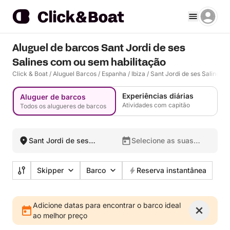
Aluguel de barcos Sant Jordi de ses
Salines com ou sem habilitação
Click & Boat
/
Aluguel Barcos
/
Espanha
/
Ibiza
/
Sant Jordi de ses Salines
Experiências diárias
Aluguer de barcos
Atividades com capitão
Todos os alugueres de barcos
Sant Jordi de ses
Selecione as suas
Salines, Espanha
datas
Skipper
Barco
Reserva instantânea
Adicione datas para encontrar o barco ideal
ao melhor preço