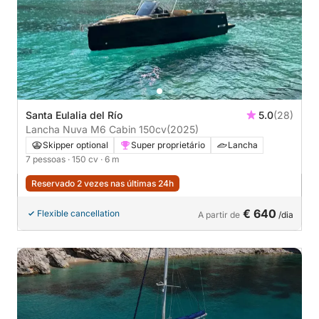
Santa Eulalia del Río
5.0
(28)
Lancha Nuva M6 Cabin 150cv
(2025)
Skipper optional
Super proprietário
Lancha
7 pessoas
· 150 cv
· 6 m
Reservado 2 vezes nas últimas 24h
€ 640
Flexible cancellation
A partir de
/dia