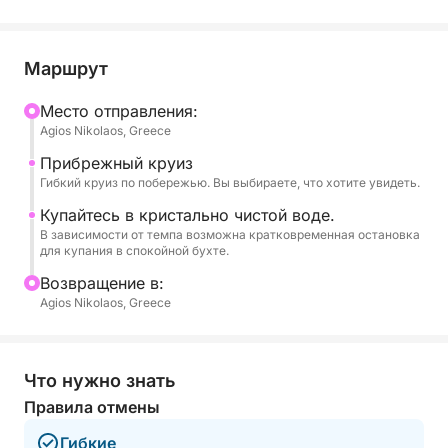
прекрасными окрестностями различных
известных мест и достопримечательностей
вокруг Агиос Николаос. Независимо от того,
Маршрут
хотите ли вы попытать удачу, сделав фотографии
прибрежных пейзажей, или просто насладиться
Mесто отправления:
Agios Nikolaos, Greece
спокойным морским воздухом, эта экскурсия
подарит вам расслабленный и личный взгляд на
Прибрежный круиз
жизнь на воде. Также есть возможность попытать
Гибкий круиз по побережью. Вы выбираете, что хотите увидеть.
удачу в рыбалке у берега.
Купайтесь в кристально чистой воде.
В зависимости от темпа возможна кратковременная остановка
для купания в спокойной бухте.
Эта короткая поездка идеально подходит для
семей с детьми, пар или одиночных
Bозвращение в:
путешественников, желающих познакомиться с
Agios Nikolaos, Greece
местной жизнью и насладиться заливом
Мирабелло.
Что нужно знать
Правила отмены
Гибкие