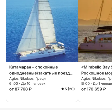
Катамаран – спокойные
«Mirabello Bay
однодневные/закатные поездки
Роскошное мо
Agios Nikolaos, Греция
Agios Nikolaos, Г
в укромную голубую лагуну.
приключение»
6h00 · До 10 человек
5h00 · До 1 челов
от 87 768 ₽
от 170 659 ₽
5 (20)