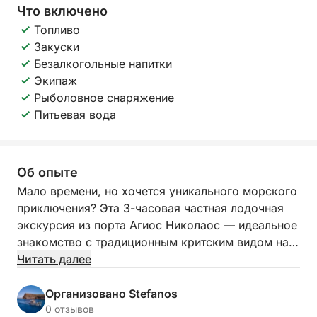
Что включено
Топливо
Закуски
Безалкогольные напитки
Экипаж
Рыболовное снаряжение
Питьевая вода
Об опыте
Мало времени, но хочется уникального морского
приключения? Эта 3-часовая частная лодочная
экскурсия из порта Агиос Николаос — идеальное
знакомство с традиционным критским видом на
море, полным местного очарования.
Читать далее
Под руководством профессионального шкипера
Организовано Stefanos
из местной рыбацкой семьи вы насладитесь
0 отзывов