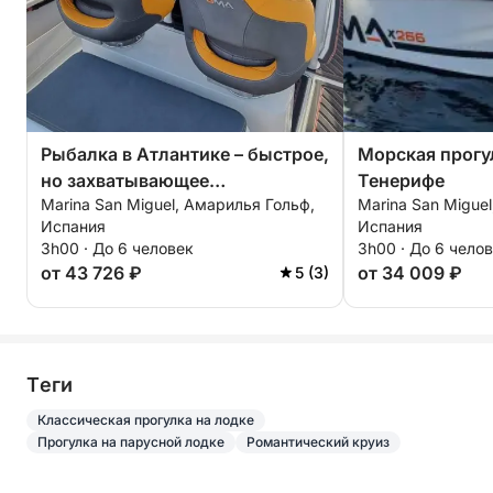
Рыбалка в Атлантике – быстрое,
Морская прогу
но захватывающее
Тенерифе
Marina San Miguel, Амарилья Гольф,
Marina San Migue
приключение.
Испания
Испания
3h00 · До 6 человек
3h00 · До 6 чело
от 43 726 ₽
от 34 009 ₽
5 (3)
Tеги
Классическая прогулка на лодке
Прогулка на парусной лодке
Романтический круиз