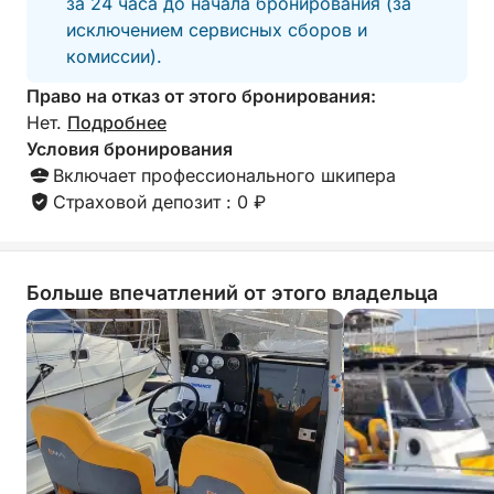
за 24 часа до начала бронирования (за
бухтами.
исключением сервисных сборов и
комиссии).
🥂 Отдых на борту: насладитесь моментами
Право на отказ от этого бронирования:
полного расслабления на палубе, потягивая
Нет.
Подробнее
освежающий напиток и пробуя типичные местные
Условия бронирования
закуски.
Включает профессионального шкипера
Страховой депозит : 0 ₽
Это частная экскурсия под руководством
опытного капитана, гарантирующая
индивидуальный подход и отсутствие лишних
Больше впечатлений от этого владельца
хлопот. Отправление и возвращение
осуществляются в одном порту.