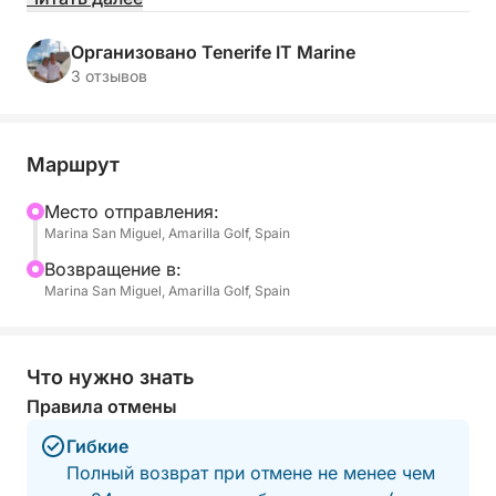
Атлантического океана, наслаждаясь отдыхом и
общением с природой.
Организовано Tenerife IT Marine
3 отзывов
Что вас ждет:
🐬 Наблюдение за китами и дельфинами: Вы
Маршрут
совершите плавание по району, известному
присутствием дельфинов и китов, которых вы
Mесто отправления:
Marina San Miguel, Amarilla Golf, Spain
сможете наблюдать в их естественной среде
обитания.
Bозвращение в:
Marina San Miguel, Amarilla Golf, Spain
🤿 Сноркелинг и плавание: Мы сделаем
остановку в тихой бухте для плавания и
сноркелинга, исследуя богатое морское дно.
Что нужно знать
Правила отмены
🌋 Вулканические пейзажи: Вы полюбуетесь
Гибкие
побережьем с уникальной морской перспективы,
Полный возврат при отмене не менее чем
с его вулканическими скалами и скрытыми