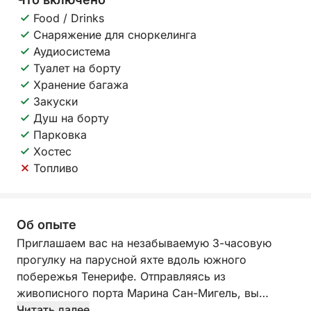
Food / Drinks
Снаряжение для сноркелинга
Аудиосистема
Туалет на борту
Хранение багажа
Закуски
Душ на борту
Парковка
Хостес
Топливо
Об опыте
Приглашаем вас на незабываемую 3-часовую
прогулку на парусной яхте вдоль южного
побережья Тенерифе. Отправляясь из
живописного порта Марина Сан-Мигель, вы
окажетесь в кристально чистых водах
Читать далее