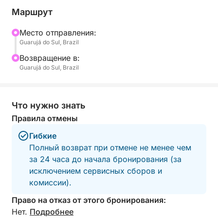
чистым водам, бросаете якорь в тихих бухтах,
Маршрут
плаваете в природных бассейнах или просто
загораете на палубе. Хотите ли вы отдохнуть с
Mесто отправления:
Guarujá do Sul, Brazil
друзьями, отпраздновать особый момент или
просто провести время на природе, этот тур
Bозвращение в:
предлагает идеальное сочетание комфорта и
Guarujá do Sul, Brazil
приключений.
В течение дня вы будете исследовать скрытые
Что нужно знать
пляжи и наслаждаться панорамными видами
Правила отмены
пышного побережья Атлантического океана.
Гибкие
Возьмите с собой любимые напитки, музыку и
Полный возврат при отмене не менее чем
закуски, чтобы создать свою собственную
за 24 часа до начала бронирования (за
идеальную атмосферу.
исключением сервисных сборов и
комиссии).
Этот тур идеально подходит для пар, небольших
групп, семей или тех, кто хочет замедлиться и
Право на отказ от этого бронирования:
насладиться лучшим, что может предложить
Нет.
Подробнее