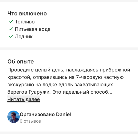
Что включено
Топливо
Питьевая вода
Ледник
Об опыте
Проведите целый день, наслаждаясь прибрежной
красотой, отправившись на 7-часовую частную
экскурсию на лодке вдоль захватывающих
берегов Гуаружи. Это идеальный способ
отключиться от рутины и воссоединиться с
Читать далее
природой, наслаждаясь морским бризом,
живописными видами и спокойным ритмом
Организовано Daniel
океана.
0 отзывов
Представьте, как вы скользите по кристально