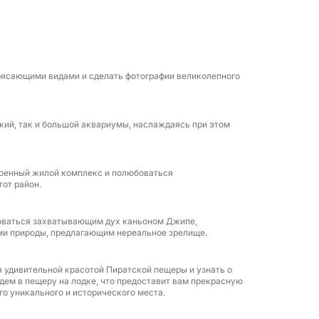
в кристально чистых водах, с
бухте, Секретной пещере, Голубиной
инга и бутилированная вода
рибыть готовыми к отдыху.
рясающими видами и сделать фотографии великолепного
— это посещение на лодке Двойных пещер
еры, плавное погружение в эти
кий, так и большой аквариумы, наслаждаясь при этом
вет и атмосферу прямо с воды. Это редкая
 нечто кинематографичное и
 военный жилой комплекс и полюбоваться
от район.
 и полотенце, а остальное сделает
ре: легкий, прекрасный и созданный для
боваться захватывающим дух каньоном Джипе,
и природы, предлагающим нереальное зрелище.
 удивительной красотой Пиратской пещеры и узнать о
дем в пещеру на лодке, что предоставит вам прекрасную
о уникального и исторического места.