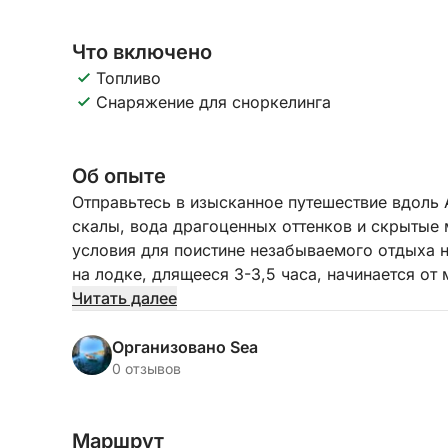
Что включено
Топливо
Снаряжение для сноркелинга
Об опыте
Отправьтесь в изысканное путешествие вдоль
скалы, вода драгоценных оттенков и скрытые
условия для поистине незабываемого отдыха 
на лодке, длящееся 3-3,5 часа, начинается от
одного из самых красивых участков берегово
Читать далее
бухты и нетронутые пляжи, которые кажутся ч
Организовано Sea
Проплывая мимо Химаре, пляжей Ливади, Аква
0 отзывов
Пар, Секретной пещеры, Голубиной пещеры, 
(Двойные пещеры), Пиратской пещеры и пляжа 
Маршрут
насладиться каждой остановкой. Маршрут тща