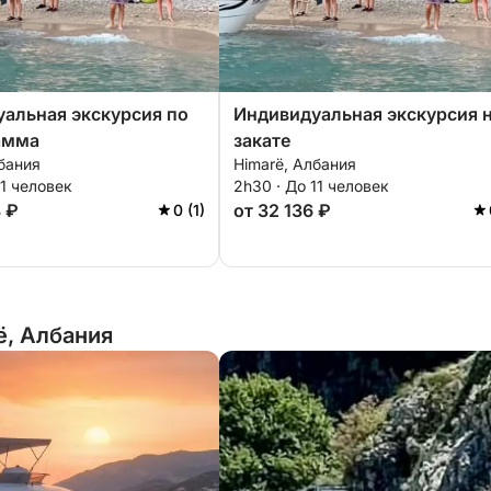
альная экскурсия по
Индивидуальная экскурсия 
амма
закате
бания
Himarë, Албания
11 человек
2h30 · До 11 человек
8 ₽
от 32 136 ₽
0 (1)
ë, Албания