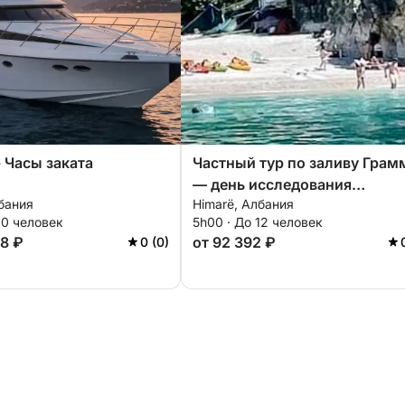
- Часы заката
Частный тур по заливу Грам
— день исследования
бания
Himarë, Албания
побережья и отдыха
10 человек
5h00 · До 12 человек
48 ₽
от 92 392 ₽
0 (0)