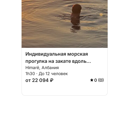
Индивидуальная морская
прогулка на закате вдоль
Himarë, Албания
побережья Химара.
1h30 · До 12 человек
от 22 094 ₽
0 (0)