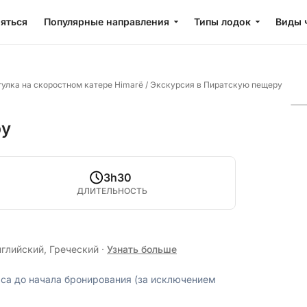
яться
Популярные направления
Типы лодок
Виды 
гулка на скоростном катере Himarë
/
Экскурсия в Пиратскую пещеру
ру
3h30
ДЛИТЕЛЬНОСТЬ
нглийский, Греческий
·
Узнать больше
аса до начала бронирования (за исключением