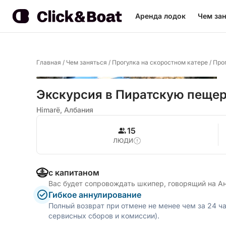
Аренда лодок
Чем зан
Главная
/
Чем заняться
/
Прогулка на скоростном катере
/
Про
Экскурсия в Пиратскую пеще
Himarë, Албания
15
ЛЮДИ
с капитаном
Вас будет сопровождать шкипер, говорящий на А
Гибкое аннулирование
Полный возврат при отмене не менее чем за 24 ч
сервисных сборов и комиссии).