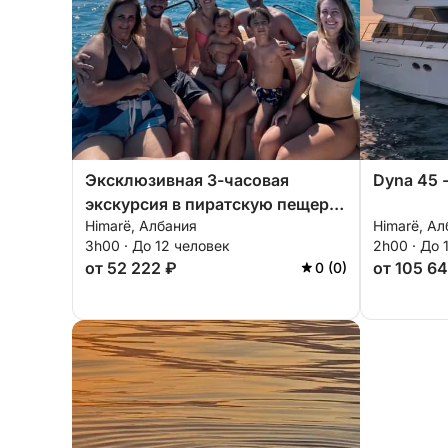
Эксклюзивная 3-часовая
Dyna 45 
экскурсия в пиратскую пещеру
Himarë, Албания
Himarë, Ал
с посещением пляжей,
3h00 · До 12 человек
2h00 · До 
купанием и сноркелингом.
от 52 222 ₽
от 105 6
0 (0)