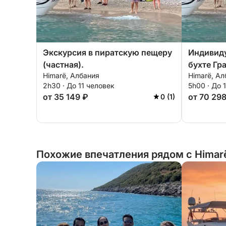
Экскурсия в пиратскую пещеру
Индивиду
(частная).
бухте Гр
Himarë, Албания
Himarë, Ал
2h30 · До 11 человек
5h00 · До 
от 35 149 ₽
от 70 29
0 (1)
Похожие впечатления рядом с Himar