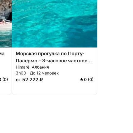
ма
Морская прогулка по Порту-
Палермо – 3-часовое частное
Himarë, Албания
путешествие по скрытым
3h00 · До 12 человек
жемчужинам и истории
от 52 222 ₽
0 (0)
0 (0)
побережья.