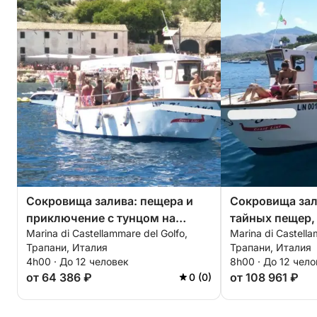
дно, открывая для себя подводный мир, полный
красок. А чтобы прикоснуться к местным
традициям и ощутить настоящий вкус, вы можете
насладиться типичной сицилийской лапшой на
борту. С последней остановкой для последнего
купания в синеве перед возвращением, этот день
станет вихрем веселья, отдыха и празднования,
мальчишником/девичником, о котором вы всегда
мечтали, погруженным в великолепие
Средиземноморья
Сокровища залива: пещера и
Сокровища зал
приключение с тунцом на
тайных пещер,
Marina di Castellammare del Golfo,
Marina di Castella
полдня
рыбалки на тун
Трапани, Италия
Трапани, Италия
бесконечной с
4h00 · До 12 человек
8h00 · До 12 чел
от 64 386 ₽
от 108 961 ₽
0 (0)