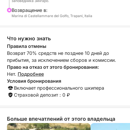
заповедника Зингаро.
всплывает из вод, с величественной Тоннарой ди
Bозвращение в:
Скопелло, символом сицилийской морской
Marina di Castellammare del Golfo, Trapani, Italia
традиции, предлагающей идеальный фон для
впечатляющих групповых фотографий.
Что нужно знать
На борту будет царить атмосфера непрерывного
Правила отмены
праздника! Чтобы отметить важное событие, в
Возврат 70% средств не позднее 10 дней до
вашем распоряжении будет игристая бутылка
прибытия, за исключением сборов и комиссии.
Просекко для «чин чин» с видом на море.
Право на отказ от этого бронирования:
Энергии и хорошего настроения не будет
Нет.
Подробнее
недостатка благодаря обильной закуске в
Условия бронирования
сопровождении свежих сезонных фруктов,
Включает профессионального шкипера
утоляющей жажду воды, неизбежного кофе для
Страховой депозит : 0 ₽
подзарядки ваших батарей и выбора напитков на
любой вкус. Приключение не заканчивается на
поверхности: благодаря снаряжению для
подводного плавания, входящему в комплект, вы
Больше впечатлений от этого владельца
можете вместе исследовать оживленное морское