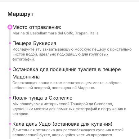
моментов празднования с друзьями и
незабываемых водных приключений. Оставьте
Маршрут
стресс дома и погрузитесь в атмосферу радости
и свободы, пока мы плывем к волшебным
Mесто отправления:
Marina di Castellammare del Golfo, Trapani, Italia
местам, которые станут фоном для драгоценных
воспоминаний.
Пещера Буккерия
Исследуйте эту захватывающую морскую пещеру с кристально
чистой водой, идеально подходящую для групповых
Наша лодка станет вашей плавучей сценой для
фотографий.
эпического дня. Мы проплывем вдоль
Остановка для посещения туалета в пещере
побережья, исследуя таинственный Гротта делла
Мадоннина
Букчерия, где кристально чистая вода и игра
Освежающая ванна в этом впечатляющем месте, любуясь
света создадут почти зачарованную атмосферу,
небольшой пещерой, посвященной Мадонне.
идеальную для особого тоста. Мы остановимся
Ловля тунца в Скопелло
для освежающего купания в сказочных бухтах,
Мы полюбуемся исторической Тоннарой ди Скопелло,
таких как впечатляющая Гротта делла Мадоннина
идеальным местом для памятных фотографий и погружения в
историю.
с ее манящими водами и великолепная Кала дель
Уццо, райский уголок в природном заповеднике
Кала дель Уццо (остановка для купания)
Длительная остановка для расслабляющего купания в этой
Дзингаро, где вы можете нырять и веселиться в
великолепной бухте, являющейся частью природного
группе. Мы также полюбуемся историей, которая