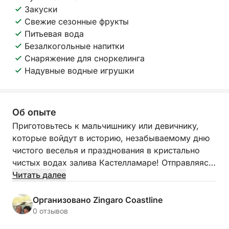
Закуски
Свежие сезонные фрукты
Питьевая вода
Безалкогольные напитки
Снаряжение для сноркелинга
Надувные водные игрушки
Об опыте
Приготовьтесь к мальчишнику или девичнику,
которые войдут в историю, незабываемому дню
чистого веселья и празднования в кристально
чистых водах залива Кастелламаре! Отправляясь
в плавание из живописного местного порта, мы
Читать далее
приглашаем вас в эксклюзивное приключение,
призванное почтить будущего жениха стилем,
Организовано Zingaro Coastline
смехом и захватывающими дух видами. Этот тур
0 отзывов
— идеальное сочетание дикой красоты Сицилии,