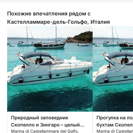
Похожие впечатления рядом с
Кастелламмаре-дель-Гольфо, Италия
Природный заповедник
Прогулка на ло
Скопелло и Зингаро – целый
бухтам Скопе
Marina di Castellammare del Golfo,
Marina di Castella
день
бухтам.