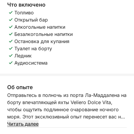
Что включено
Топливо
Открытый бар
Алкогольные напитки
Безалкогольные напитки
Остановка для купания
Туалет на борту
Ледник
Аудиосистема
Об опыте
Отправьтесь в полночь из порта Ла-Маддалена на
борту впечатляющей яхты Veliero Dolce Vita,
чтобы ощутить подлинное очарование ночного
моря. Этот эксклюзивный опыт перенесет вас на
остров Санто-Стефано, в непринужденную, но в
Читать далее
то же время оживленную атмосферу, созданную