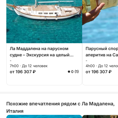
Ла Маддалена на парусном
Парусный спорт
судне – Экскурсия на целый
аперитив на С
-
-
день
7h00 · До 12 человек
4h00 · До 12 чел
от 196 307 ₽
от 196 307 ₽
0 (1)
Похожие впечатления рядом с Ла Мадалена,
Италия