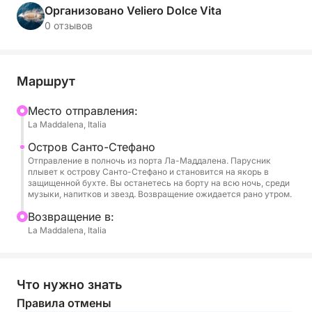
для тех, кто хочет насладиться морем или весело
Организовано Veliero Dolce Vita
провести время в компании под звездами.
0 отзывов
Навигация проходит среди спокойных вод
архипелага, освещаемых только луной, и
Маршрут
сопровождается музыкой на борту, которую
можно создать благодаря стереосистеме,
Mесто отправления:
La Maddalena, Italia
позволяющей создать желаемую вами
атмосферу. Хотите ли вы потанцевать на палубе,
Остров Санто-Стефано
поднять тост с друзьями или просто насладиться
Отправление в полночь из порта Ла-Маддалена. Парусник
плывет к острову Санто-Стефано и становится на якорь в
тишиной ночи, каждый момент станет уникальным
защищенной бухте. Вы останетесь на борту на всю ночь, среди
воспоминанием.
музыки, напитков и звезд. Возвращение ожидается рано утром.
Bозвращение в:
На протяжении всего круиза работает открытый
La Maddalena, Italia
бар, где персонал на борту предлагает просекко,
вина, коктейли и безалкогольные напитки.
Впечатления, созданные для пар, друзей или
Что нужно знать
небольших групп, ищущих необычный вечер
Правила отмены
среди мягкого света, свободы и дыхания моря.