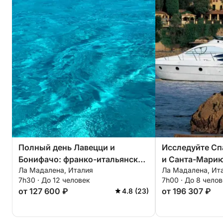
Полный день Лавецци и
Исследуйте Сп
Бонифачо: франко-итальянское
и Санта-Марию
Ла Мадалена, Италия
Ла Мадалена, Ит
островное приключение
39.
7h30 · До 12 человек
7h00 · До 8 чело
от 127 600 ₽
от 196 307 ₽
4.8 (23)