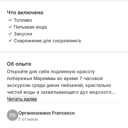
Что включено
Топливо
Питьевая вода
Закуски
Снаряжение для сноркелинга
Об опыте
Откройте для себя подлинную красоту
побережья Мареммы во время 7-часовой
экскурсии среди диких пейзажей, кристально
чистой воды и захватывающего дух морского
дна. Отправляясь из Марина-ди-Гроссето, мы
Читать далее
проплывем вдоль живописного побережья
Арджентарио, мимо высеченных ветром скал и
Организовано Francesco
FD
бухт, доступных только по морю.
0 отзывов