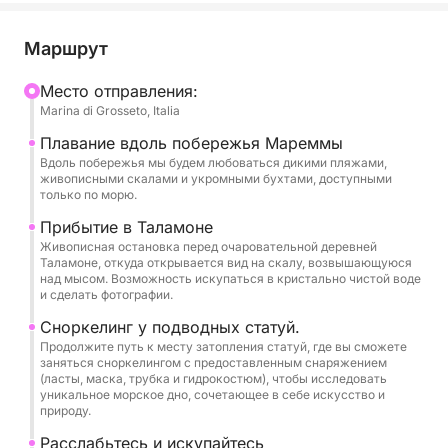
Мы достигнем Таламоне, очаровательной
приморской деревушки, где вы сможете
Маршрут
полюбоваться ее историческим горизонтом с
уникальной перспективы на воде. Кульминацией
Mесто отправления:
Marina di Grosseto, Italia
станет остановка для снорклинга у подводных
статуй – уникальный опыт, сочетающий искусство
Плавание вдоль побережья Мареммы
и природу в живописной и спокойной обстановке.
Вдоль побережья мы будем любоваться дикими пляжами,
живописными скалами и укромными бухтами, доступными
только по морю.
На борту вы найдете воду и закуски, а также
Прибытие в Таламоне
полное снаряжение для снорклинга: ласты,
Живописная остановка перед очаровательной деревней
маску, трубку и гидрокостюм, чтобы
Таламоне, откуда открывается вид на скалу, возвышающуюся
над мысом. Возможность искупаться в кристально чистой воде
наслаждаться морем в полном комфорте.
и сделать фотографии.
Сноркелинг у подводных статуй.
Идеальный тур для тех, кто ищет отдыха,
Продолжите путь к месту затопления статуй, где вы сможете
открытий и подлинного контакта с тосканским
заняться сноркелингом с предоставленным снаряжением
морем.
(ласты, маска, трубка и гидрокостюм), чтобы исследовать
уникальное морское дно, сочетающее в себе искусство и
природу.
Расслабьтесь и искупайтесь