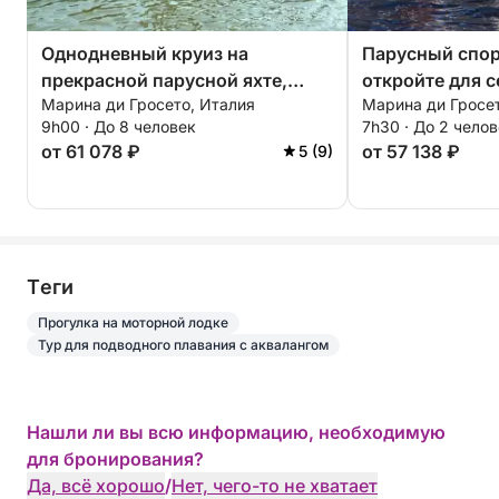
Однодневный круиз на
Парусный спор
прекрасной парусной яхте,
откройте для 
Марина ди Гросето, Италия
Марина ди Гросет
путешествие по сердцу
Эльбу, Кала-д
9h00 · До 8 человек
7h30 · До 2 чело
Тосканского архипелага.
Формиче. Четы
от 61 078 ₽
от 57 138 ₽
5 (9)
Tеги
Прогулка на моторной лодке
Тур для подводного плавания с аквалангом
Нашли ли вы всю информацию, необходимую
для бронирования?
Да, всё хорошо
/
Нет, чего-то не хватает