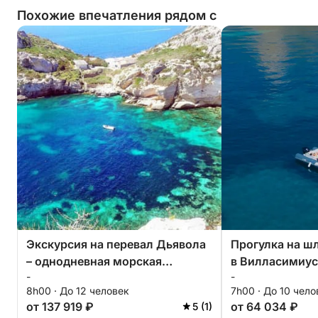
Похожие впечатления рядом с
Экскурсия на перевал Дьявола
Прогулка на ш
– однодневная морская
в Вилласимиус
-
-
прогулка вдоль побережья
и кристально 
8h00 · До 12 человек
7h00 · До 10 чело
Кальяри.
от 137 919 ₽
от 64 034 ₽
5 (1)