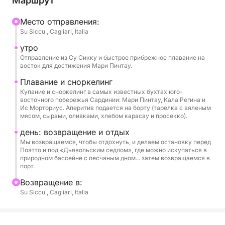
Маршрут
бирюзовой воде, идеально подходящей для
сноркелинга. Завершится путешествие богатым
Mесто отправления:
Su Siccu , Cagliari, Italia
сардинским аперитивом, подаваемым на борту:
восхитительным выбором вяленого мяса, сыров,
утро
оливок и хлеба карасау.
Отправление из Су Сикку и быстрое прибрежное плавание на
восток для достижения Мари Пинтау.
На борту вас ждет комфорт охлажденной воды,
Плавание и сноркелинг
Купание и сноркелинг в самых известных бухтах юго-
мини-бар, местное просекко и чипсы, которые
восточного побережья Сардинии: Мари Пинтау, Кала Регина и
помогут завершить день.
Ис Морториус. Аперитив подается на борту (тарелка с вяленым
мясом, сырами, оливками, хлебом карасау и просекко).
день: возвращение и отдых
Мы возвращаемся, чтобы отдохнуть, и делаем остановку перед
Поэтто и под «Дьявольским седлом», где можно искупаться в
природном бассейне с песчаным дном... затем возвращаемся в
порт.
Bозвращение в:
Su Siccu , Cagliari, Italia