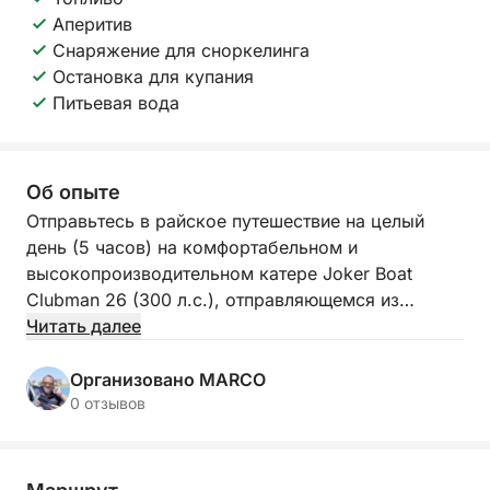
Аперитив
Снаряжение для сноркелинга
Остановка для купания
Питьевая вода
Об опыте
Отправьтесь в райское путешествие на целый
день (5 часов) на комфортабельном и
высокопроизводительном катере Joker Boat
Clubman 26 (300 л.с.), отправляющемся из
Порто-Су-Сикку. Этот однодневный тур станет
Читать далее
незабываемым путешествием вдоль восточного
побережья Кальяри, к нетронутому пляжу Мари-
Организовано MARCO
Пинтау с белоснежным песком.
0 отзывов
Быстрое движение позволит вам насладиться
эксклюзивными местами для купания в