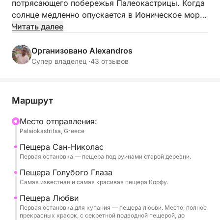
потрясающего побережья Палеокастрицы. Когда
солнце медленно опускается в Ионическое море,
небо наполняется теплыми оттенками золота,
Читать далее
оранжевого и розового, красиво отражаясь в
кристально чистой воде. Проплывите мимо
Организовано Alexandros
живописных скал, скрытых пещер и уединенных
Супер владелец ·
43 отзывов
бухт, наслаждаясь спокойным ритмом моря и
захватывающими дух природными пейзажами.
Эта незабываемая прогулка на лодке на закате
Маршрут
предлагает идеальное сочетание отдыха,
романтики и впечатляющих видов: поистине
Mесто отправления:
Palaiokastritsa, Greece
незабываемый способ открыть для себя одно из
самых знаковых мест Корфу.
Пещера Сан-Николас
Первая остановка — пещера под руинами старой деревни.
Пещера Голубого Глаза
Самая известная и самая красивая пещера Корфу.
Пещера Любви
Первая остановка для купания — пещера любви. Место, полное
прекрасных красок, с секретной подводной пещерой, до