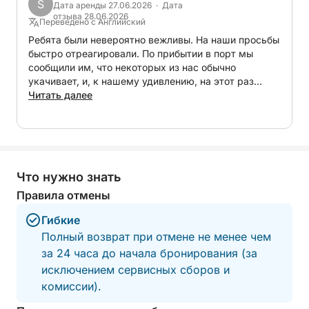
S
Дата аренды 27.06.2026 · Дата
отзыва 28.06.2026
Переведено с Английский
Ребята были невероятно вежливы. На наши просьбы
быстро отреагировали. По прибытии в порт мы
сообщили им, что некоторых из нас обычно
укачивает, и, к нашему удивлению, на этот раз
жалоб не было, что лишь подтверждает, насколько
Читать далее
хороши они и их судно. Всё прошло замечательно,
мы даже увидели несколько пляжей, которые не
были указаны в программе поездки. Отличные
впечатления и отличное обслуживание!
Что нужно знать
Правила отмены
Гибкие
Полный возврат при отмене не менее чем
за 24 часа до начала бронирования (за
исключением сервисных сборов и
комиссии).