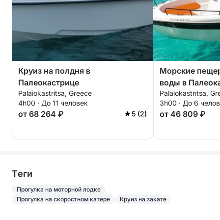
Круиз на полдня в
Морские пеще
Палеокастрице
воды в Палеок
Palaiokastritsa, Greece
Palaiokastritsa, G
4h00 · До 11 человек
3h00 · До 6 чело
от 68 264 ₽
от 46 809 ₽
5 (2)
Tеги
Прогулка на моторной лодке
Прогулка на скоростном катере
Круиз на закате