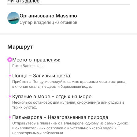
Читать далее
Отправляясь из Порто-Бадино, вы отправитесь в
плавание к кристально чистым водам и
Организовано Massimo
захватывающим пейзажам, чередуя живописные
Супер владелец ·
6 отзывов
морские прогулки с остановками для купания в
бухтах, доступных только с моря. Понца поразит
вас своими красками и живописными бухтами, а
Маршрут
Пальмарола очарует своей дикой и нетронутой
природой.
Mесто отправления:
Porto Badino, Italia
В течение дня вы можете отдохнуть на борту или
Понца – Заливы и цвета
погрузиться в чистые воды, идеально
Прибыв на Понцу, исследуйте самые красивые места острова,
включая скалы, пещеры и бирюзовые воды.
подходящие для плавания и сноркелинга. Также
доступны сапборды для активного отдыха на
Купание в море – отдых на море.
Несколько остановок для купания, сноркелинга или отдыха в
воде и наслаждения каждым уголком в полной
тихих бухтах.
свободе.
Пальмарола – Незагрязненная природа
Отправьтесь в плавание к Пальмароле, одному из самых диких
На борту вас ждут безалкогольные напитки, вода
и очаровательных островов с кристально чистой водой и
и закуски, чтобы скрасить ваш день в простой и
неповторимыми пейзажами.