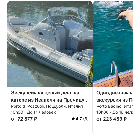
Экскурсия на целый день на
Однодневная я
катере из Неаполя на Прочиду и
экскурсия из П
Porto di Pozzuoli, Поццуоли, Италия
Porto Badino, Ита
Искью.
Понцу и Пальм
10h00 · До 14 человек
10h00 · До 16 чел
от 72 877 ₽
от 223 489 ₽
4.7 (3)