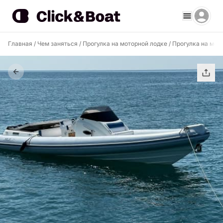
Главная
/
Чем заняться
/
Прогулка на моторной лодке
/
Прогулка на мото