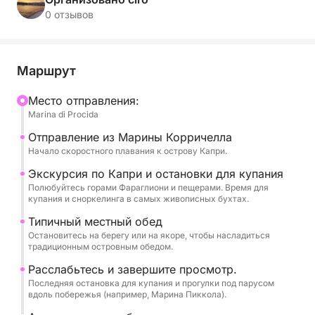
идеально оборудованном для этого длительного
0 отзывов
путешествия.
После прогулки по побережью Прочиды, тур
Маршрут
сосредоточится на мифическом Капри. Мы
совершим полный круг вокруг острова, любуясь
Mесто отправления:
Marina di Procida
величественными Фараглиони, Белым и Зеленым
гротами, с множеством возможностей для
Отправление из Марины Корричелла
купания в самых известных бухтах, а снаряжение
Начало скоростного плавания к острову Капри.
для снорклинга всегда будет в наличии.
Экскурсия по Капри и остановки для купания
Полюбуйтесь горами Фараглиони и пещерами. Время для
купания и сноркелинга в самых живописных бухтах.
Главная часть тура – это кулинарный опыт: в
стоимость включен вкусный традиционный
Типичный местный обед
местный обед, которым можно насладиться в
Остановитесь на берегу или на якоре, чтобы насладиться
традиционным островным обедом.
ресторане на суше или на борту. В конце
путешествия вас ждет богатый аперитив с
Расслабьтесь и завершите просмотр.
Последняя остановка для купания и прогулки под парусом
алкогольными и безалкогольными напитками,
вдоль побережья (например, Марина Пиккола).
который будет подан во время заключительного