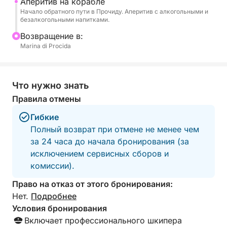
Аперитив на корабле
плавания. Комфорт гарантирован в течение всего
Начало обратного пути в Прочиду. Аперитив с алкогольными и
дня благодаря туалетам, освежающему душу и
безалкогольными напитками.
стереосистеме. Восемь часов моря, истории и
Bозвращение в:
легенд.
Marina di Procida
СТОИМОСТЬ ТОПЛИВА ДЛЯ ЭТОЙ ЭКСКУРСИИ
СОСТАВЛЯЕТ 600 ЕВРО.
Что нужно знать
Правила отмены
Гибкие
Полный возврат при отмене не менее чем
за 24 часа до начала бронирования (за
исключением сервисных сборов и
комиссии).
Право на отказ от этого бронирования:
Нет.
Подробнее
Условия бронирования
Включает профессионального шкипера