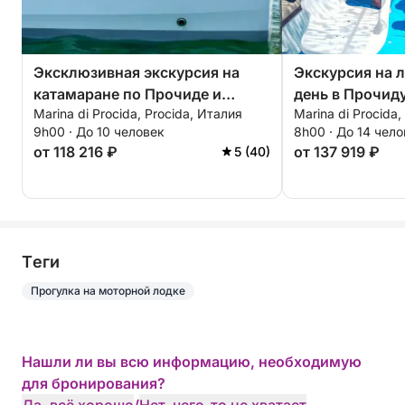
Эксклюзивная экскурсия на
Экскурсия на 
катамаране по Прочиде и
день в Прочиду
Marina di Procida, Procida, Италия
Marina di Procida,
Искье.
Отправление и
9h00 · До 10 человек
8h00 · До 14 чел
Монте-ди-Про
от 118 216 ₽
от 137 919 ₽
5 (40)
– по запросу.
Tеги
Прогулка на моторной лодке
Нашли ли вы всю информацию, необходимую
для бронирования?