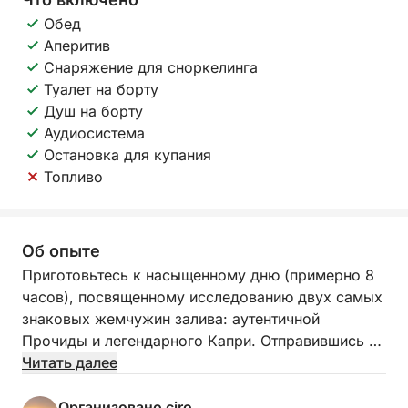
Обед
Аперитив
Снаряжение для сноркелинга
Туалет на борту
Душ на борту
Аудиосистема
Остановка для купания
Топливо
Об опыте
Приготовьтесь к насыщенному дню (примерно 8
часов), посвященному исследованию двух самых
знаковых жемчужин залива: аутентичной
Прочиды и легендарного Капри. Отправившись из
очаровательной Марины Корричелла, мы
Читать далее
отправимся в плавание на нашем
комфортабельном традиционном судне (140 л.с.),
Организовано ciro