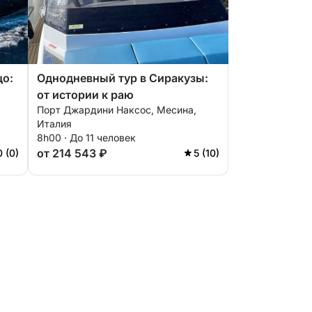
цо:
Однодневный тур в Сиракузы:
от истории к раю
Порт Джардини Наксос, Месина,
Италия
8h00 · До 11 человек
от 214 543 ₽
0 (0)
5 (10)