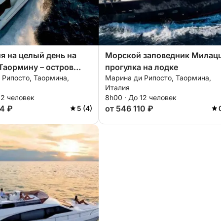
я на целый день на
Морской заповедник Милац
 Таормину – остров
прогулка на лодке
 Рипосто, Таормина,
Марина ди Рипосто, Таормина,
лла и Сант-Алессио
Италия
12 человек
8h00 · До 12 человек
74 ₽
от 546 110 ₽
5 (4)