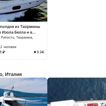
 полдня из Таормины
в Изола Белла и в
 Рипосто, Таормина,
12 человек
1 ₽
5 (4)
o, Италия