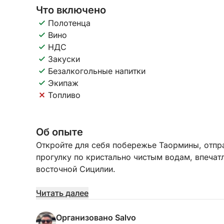
Что включено
Полотенца
Вино
НДС
Закуски
Безалкогольные напитки
Экипаж
Топливо
Об опыте
Откройте для себя побережье Таормины, отп
прогулку по кристально чистым водам, впеч
восточной Сицилии.
Отправляясь из Марина-ди-Рипосто или Джард
Читать далее
из самых очаровательных участков Средиземн
бирюзовые воды создают неповторимый фон. В
Организовано Salvo