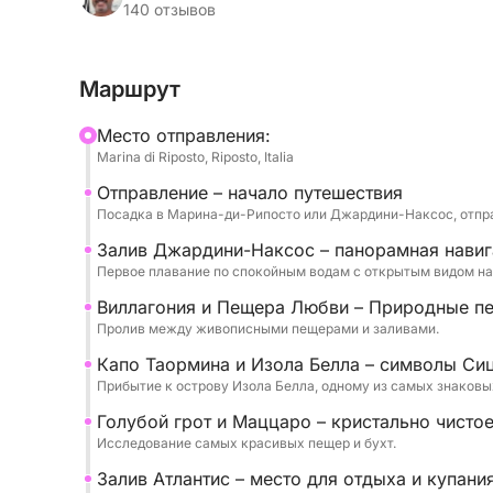
такими знаковыми местами, как Изола-Белла
140 отзывов
пещеры, наслаждаясь видом на море с уникал
Маршрут
Тур разработан таким образом, чтобы предло
исследованием и отдыхом, с несколькими оста
Mесто отправления:
временем, чтобы позагорать, поплавать или п
Marina di Riposto, Riposto, Italia
Отправление – начало путешествия
Продолжая путь вдоль побережья, вы также п
Посадка в Марина-ди-Рипосто или Джардини-Наксос, отпр
места, что сделает ваше путешествие еще бол
Залив Джардини-Наксос – панорамная навиг
Первое плавание по спокойным водам с открытым видом на
На борту вас ждут комфорт, напитки и рассла
сделает ваше морское путешествие приятным
Виллагония и Пещера Любви – Природные п
Пролив между живописными пещерами и заливами.
Идеальный вариант для тех, кто хочет познак
Капо Таормина и Изола Белла – символы Си
формате, в окружении природы, моря и свобо
Прибытие к острову Изола Белла, одному из самых знаковых
Голубой грот и Маццаро – кристально чисто
Топливо (€2500) и экипаж (€550) не включены 
Исследование самых красивых пещер и бухт.
Залив Атлантис – место для отдыха и купания