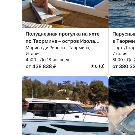
Полудневная прогулка на яхте
Парусный
по Таормине – остров Изола
в Таорм
Марина ди Рипосто, Таормина,
Порт Джар
Белла и пещеры.
Италия
Италия
4h00 · До 18 человек
8h00 · До 
от 438 838 ₽
от 380 3
0 (0)