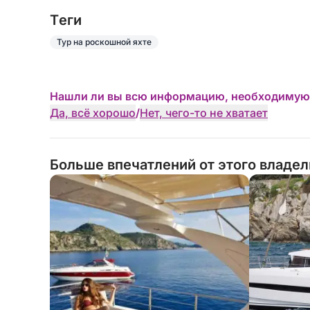
Tеги
Тур на роскошной яхте
Нашли ли вы всю информацию, необходимую
Да, всё хорошо
/
Нет, чего-то не хватает
Больше впечатлений от этого владе