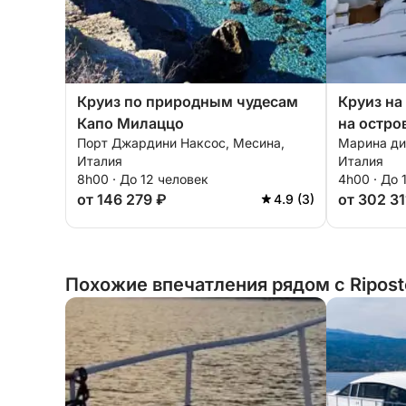
Круиз по природным чудесам
Круиз на
Капо Милаццо
на остро
Порт Джардини Наксос, Месина,
Марина ди
пещеры.
Италия
Италия
8h00 · До 12 человек
4h00 · До 
от 146 279 ₽
от 302 31
4.9 (3)
Похожие впечатления рядом с Ripost