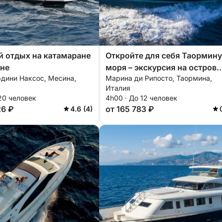
 отдых на катамаране
Откройте для себя Таормину
ине
моря – экскурсия на остров
дини Наксос, Месина,
Марина ди Рипосто, Таормина,
Изола Белла и в пещеры.
Италия
20 человек
4h00 · До 12 человек
26 ₽
от 165 783 ₽
4.6 (4)