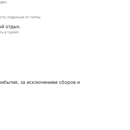
одах.
ти, подальше от толпы.
ый отдых.
ь в туалет.
рибытия, за исключением сборов и