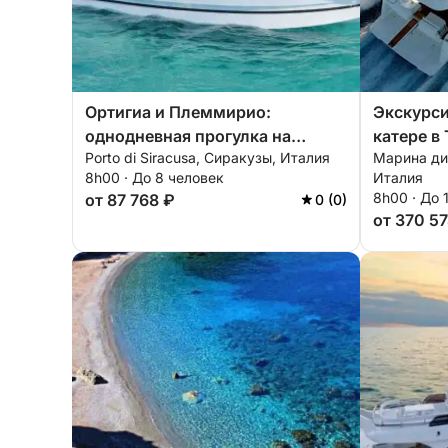
Ортигиа и Племмирио:
Экскурси
однодневная прогулка на
катере в
Porto di Siracusa, Сиракузы, Италия
Марина ди
моторной лодке
Изола Бе
8h00 · До 8 человек
Италия
8h00 · До 
от 87 768 ₽
0 (0)
от 370 5