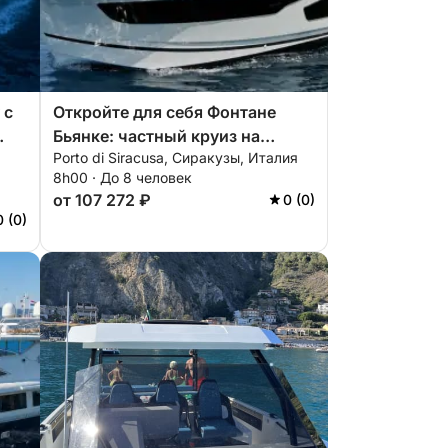
 с
Откройте для себя Фонтане
Бьянке: частный круиз на
Porto di Siracusa, Сиракузы, Италия
целый день
8h00 · До 8 человек
от 107 272 ₽
0 (0)
0 (0)