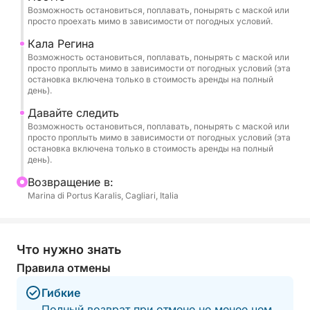
также включает остановку на Мари Пинтау,
Возможность остановиться, поплавать, понырять с маской или
одном из самых живописных пляжей южной
просто проехать мимо в зависимости от погодных условий.
Сардинии, известном своими бирюзовыми
Кала Регина
водами и «нарисованными» отражениями.
Возможность остановиться, поплавать, понырять с маской или
просто проплыть мимо в зависимости от погодных условий (эта
остановка включена только в стоимость аренды на полный
🏝️ Рекомендуемый маршрут
день).
Отправляясь из порта Кальяри, мы проплывем
Давайте следить
вдоль самых знаковых мест побережья:
Возможность остановиться, поплавать, понырять с маской или
просто проплыть мимо в зависимости от погодных условий (эта
остановка включена только в стоимость аренды на полный
🌿 Кала Фигера – Дикие скалы и изумрудные
день).
воды.
Bозвращение в:
Marina di Portus Karalis, Cagliari, Italia
🌊 Каламоска – Уединенная бухта, идеально
подходящая для расслабляющего купания.
Что нужно знать
⛰️ Селла-дель-Дьяволо – Эмблема Кальяри,
Правила отмены
которой можно любоваться с моря.
Гибкие
🏖️ Поэтто – Знаменитый пляж города.
Полный возврат при отмене не менее чем