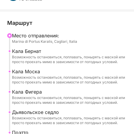
адреналина, расслабления и захватывающих
видов. Только вы, ваши попутчики и кристально
чистое море залива Гольфо-дельи-Анджели.
Маршрут
🌊 Эксклюзивный и индивидуальный тур
Mесто отправления:
Marina di Portus Karalis, Cagliari, Italia
Вы можете выбрать удобное для вас время —
утро, день или закат — и в зависимости от
Кала Бернат
выбранного времени вас ждет разный маршрут,
Возможность остановиться, поплавать, понырять с маской или
просто проехать мимо в зависимости от погодных условий.
разработанный для обеспечения максимального
комфорта и наилучших морских условий.
Кала Моска
Возможность остановиться, поплавать, понырять с маской или
просто проехать мимо в зависимости от погодных условий.
Тур на 100% частный, идеально подходит для
Кала Фигера
пар, семей или небольших групп, желающих
Возможность остановиться, поплавать, понырять с маской или
открыть для себя побережье Кальяри в полной
просто проехать мимо в зависимости от погодных условий.
свободе и уединении.
Дьявольское седло
Возможность остановиться, поплавать, понырять с маской или
Если вы хотите продлить свое путешествие, вы
просто проехать мимо в зависимости от погодных условий.
можете выбрать вариант на целый день, который
Поэтто