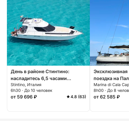
День в районе Стинтино:
Эксклюзивная
насладитесь 6,5 часами
поездка на Пал
Stintino, Италия
Marina di Cala Ca
исследования на борту 14-
Маддалена.
6h30 · До 10 человек
8h00 · До 8 чело
метрового моторного катера.
от 59 696 ₽
от 62 585 ₽
4.8 (63)