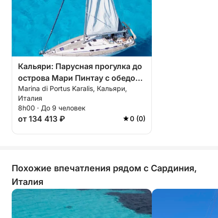
Частное, захватывающее и расслабляющее
путешествие, чтобы открыть для себя самое
очаровательное побережье Сардинии, вплоть до
волшебства Мари Пинтау.
Кальяри: Парусная прогулка до
острова Мари Пинтау с обедом
Marina di Portus Karalis, Кальяри,
и сноркелингом.
Италия
8h00 · До 9 человек
от 134 413 ₽
0 (0)
Похожие впечатления рядом с Сардиния,
Италия