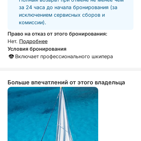
за 24 часа до начала бронирования (за
💙 Мари Пинтау – «Нарисованное море»: белый
исключением сервисных сборов и
песок и вода, напоминающая картину (включено
комиссии).
только в вариант на целый день).
Право на отказ от этого бронирования:
Нет.
Подробнее
Во время круиза мы сделаем несколько
Условия бронирования
остановок для купания и сноркелинга в самых
Включает профессионального шкипера
красивых местах, выбранных с учетом ветровых
и морских условий.
📍 Место отправления
Больше впечатлений от этого владельца
Тур отправляется из порта Кальяри, до которого
легко добраться пешком, на машине или такси.
Точное место отправления и подробные
инструкции вы получите после бронирования.
🌅 Откройте для себя Кальяри с моря,
эксклюзивно.