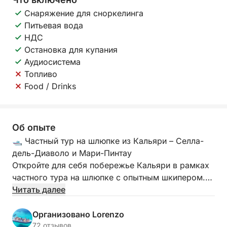
Снаряжение для сноркелинга
Питьевая вода
НДС
Остановка для купания
Аудиосистема
Топливо
Food / Drinks
Об опыте
🛥️ Частный тур на шлюпке из Кальяри – Селла-
дель-Диаволо и Мари-Пинтау
Откройте для себя побережье Кальяри в рамках
частного тура на шлюпке с опытным шкипером.
Читать далее
На борту нашей 7,85-метровой шлюпки с
двигателем мощностью 300 л.с., вмещающей до
Организовано Lorenzo
11 человек, вы получите уникальный опыт, полный
72 отзывов