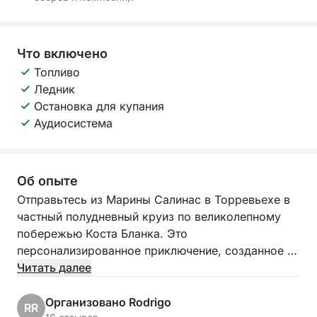
Что включено
Топливо
Ледник
Остановка для купания
Аудиосистема
Об опыте
Отправьтесь из Марины Салинас в Торревьехе в
частный полудневный круиз по великолепному
побережью Коста Бланка. Это
персонализированное приключение, созданное с
учетом ваших пожеланий, позволит вам
Читать далее
исследовать Средиземноморье в своем
собственном темпе. Хотите ли вы расслабиться
Организовано Rodrigo
RR