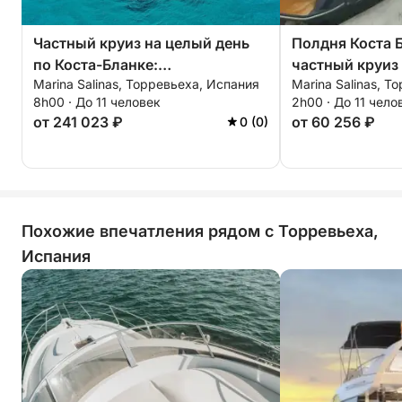
Частный круиз на целый день
Полдня Коста 
по Коста-Бланке:
частный круиз
Marina Salinas, Торревьеха, Испания
Marina Salinas, Т
индивидуальный круиз под
маршрутом
8h00 · До 11 человек
2h00 · До 11 чело
парусом из Торревьехи в
от 241 023 ₽
от 60 256 ₽
0 (0)
Табарку и Ла-Мангу
Похожие впечатления рядом с Торревьеха,
Испания