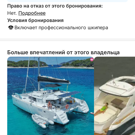
максимально комфортного путешествия.
Право на отказ от этого бронирования:
Идеально подходит для пар, семей или групп
Нет.
Подробнее
друзей, эта полудневная поездка обещает
Условия бронирования
незабываемые воспоминания на Средиземном
Включает профессионального шкипера
море.
Готовы открыть для себя красоту побережья
Больше впечатлений от этого владельца
Коста-Бланка? Средиземноморье ждет вас.