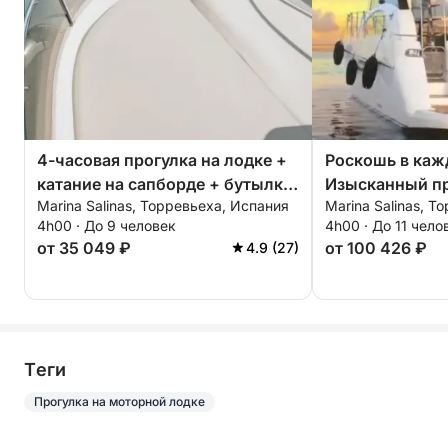
4-часовая прогулка на лодке +
Роскошь в каж
катание на сапборде + бутылка
Изысканный п
Marina Salinas, Торревьеха, Испания
Marina Salinas, Т
элитного игристого вина — ВСЕ
круиз в Торрев
4h00 · До 9 человек
4h00 · До 11 чело
ВКЛЮЧЕНО
от 35 049 ₽
от 100 426 ₽
4.9 (27)
Tеги
Прогулка на моторной лодке