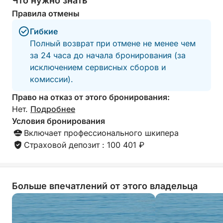
Что нужно знать
Правила отмены
Этот тур, в ходе которого вы сможете много
плавать, загорать и любоваться живописными
Гибкие
видами, идеально подойдет путешественникам,
Полный возврат при отмене не менее чем
которые хотят ощутить очарование нескольких
за 24 часа до начала бронирования (за
островов за одну спокойную и комфортную
исключением сервисных сборов и
поездку на целый день.
комиссии).
Право на отказ от этого бронирования:
Нет.
Подробнее
Условия бронирования
Включает профессионального шкипера
Страховой депозит : 100 401 ₽
Больше впечатлений от этого владельца