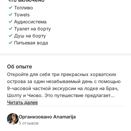
Топливо
Towels
Аудиосистема
Туалет на борту
Душ на борту
Питьевая вода
Об опыте
Откройте для себя три прекрасных хорватских
острова за один незабываемый день с помощью
9-часовой частной экскурсии на лодке на Брач,
Шолту и Чиово. Это путешествие предлагает
идеальное сочетание живописных прогулок,
Читать далее
расслабляющих остановок для купания и
знакомства с настоящей островной жизнью.
Организовано Anamarija
5 отзывов
День начинается с круиза на Брач, самый