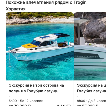
Похожие впечатления рядом с Trogir,
Хорватия
Экскурсия на три острова на
Экскурсия на 
полдня в Голубую лагуну.
Голубая лагуна
-
-
5h00 · До 12 человек
8h00 · До 3 чело
4.9 (9)