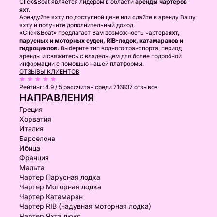
Click&Boat является лидером в области
аренды чартеров
яхт.
Арендуйте яхту по доступной цене или сдайте в аренду Вашу
яхту и получите дополнительный доход.
«Click&Boat» предлагает Вам возможность чартера
яхт,
парусных и моторных суден, RIB-лодок, катамаранов и
гидроциклов.
Выберите тип водного транспорта, период
аренды и свяжитесь с владельцем для более подробной
информации с помощью нашей платформы.
ОТЗЫВЫ КЛИЕНТОВ
Рейтинг:
4.9 / 5
рассчитан среди 716837 отзывов
НАПРАВЛЕНИЯ
Греция
Хорватия
Италия
Барселона
Ибица
Франция
Мальта
Чартер Парусная лодка
Чартер Моторная лодка
Чартер Катамаран
Чартер RIB (надувная моторная лодка)
Чартер Яхта люкс