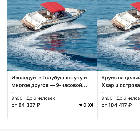
Исследуйте Голубую лагуну и
Круиз на целый
многое другое — 9-часовой
Хвар и острова
-
-
частный тур
часов
9h00 · До 6 человек
9h00 · До 6 чело
от 84 337 ₽
от 104 417 ₽
0 (0)