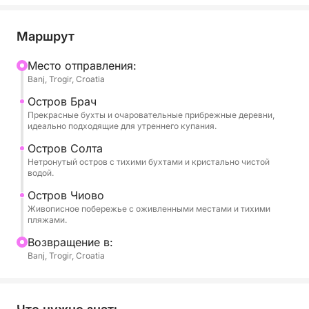
большой остров в Далмации, где вы сможете
посетить очаровательные бухты, искупаться в
Маршрут
кристально чистой воде или остановиться в
живописной прибрежной деревне. Оттуда мы
Mесто отправления:
Banj, Trogir, Croatia
отправимся на Шолту, тихий остров, известный
своей нетронутой природой, укромными бухтами
Остров Брач
и традиционными рыбацкими деревнями —
Прекрасные бухты и очаровательные прибрежные деревни,
идеально подходящие для утреннего купания.
идеальное место для спокойного купания или
прогулки по набережной.
Остров Солта
Нетронутый остров с тихими бухтами и кристально чистой
водой.
Во второй половине дня экскурсия продолжится
Остров Чиово
на острове Чиово, где вы сможете исследовать
Живописное побережье с оживленными местами и тихими
его прекрасные пляжи, отдохнуть в тихих бухтах
пляжами.
или остановиться в прибрежном ресторане на
Bозвращение в:
вкусный местный обед. Шкипер составит
Banj, Trogir, Croatia
маршрут с учетом ваших предпочтений,
гарантируя идеальный баланс между отдыхом и
исследованием.