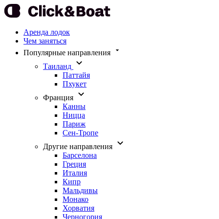
Аренда лодок
Чем заняться
Популярные направления
Таиланд
Паттайя
Пхукет
Франция
Канны
Ницца
Париж
Сен-Тропе
Другие направления
Барселона
Греция
Италия
Кипр
Мальдивы
Монако
Хорватия
Черногория