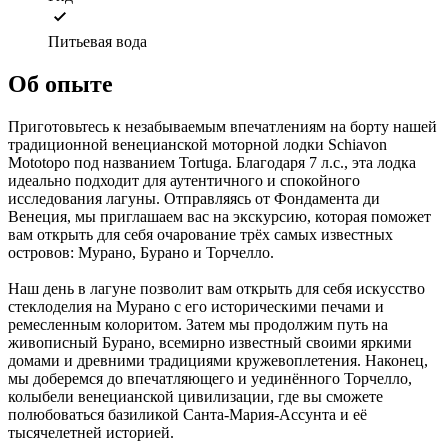
Питьевая вода
Об опыте
Приготовьтесь к незабываемым впечатлениям на борту нашей
традиционной венецианской моторной лодки Schiavon
Mototopo под названием Tortuga. Благодаря 7 л.с., эта лодка
идеально подходит для аутентичного и спокойного
исследования лагуны. Отправляясь от Фондамента ди
Венеция, мы приглашаем вас на экскурсию, которая поможет
вам открыть для себя очарование трёх самых известных
островов: Мурано, Бурано и Торчелло.
Наш день в лагуне позволит вам открыть для себя искусство
стеклоделия на Мурано с его историческими печами и
ремесленным колоритом. Затем мы продолжим путь на
живописный Бурано, всемирно известный своими яркими
домами и древними традициями кружевоплетения. Наконец,
мы доберемся до впечатляющего и уединённого Торчелло,
колыбели венецианской цивилизации, где вы сможете
полюбоваться базиликой Санта-Мария-Ассунта и её
тысячелетней историей.