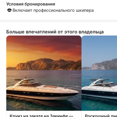
спорта в местном центре водных видов спорта
Условия бронирования
(при наличии возможности и за дополнительную
Включает профессионального шкипера
плату).
Больше впечатлений от этого владельца
Круиз на закате на Закинфе —
Роскошный дн