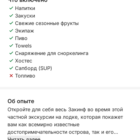
Напитки
Закуски
Свежие сезонные фрукты
Экипаж
Пиво
Towels
Снаряжение для сноркелинга
Хостес
Сапборд (SUP)
Топливо
Об опыте
Откройте для себя весь Закинф во время этой
частной экскурсии на лодке, которая покажет
вам как всемирно известные
достопримечательности острова, так и его
скрытые сокровища. Отправившись утром из
Читать далее