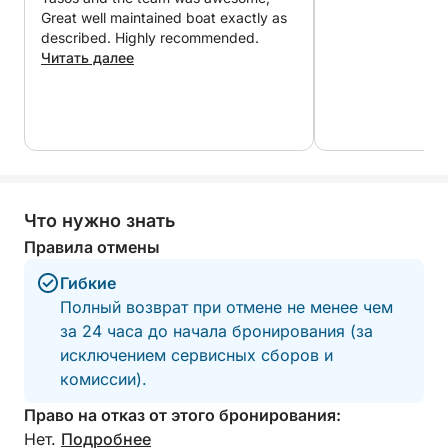
впечатляющих пещер Кери и скал Мизитрес —
Great well maintained boat exactly as
двух самых ярких природных
described. Highly recommended.
достопримечательностей Закинфа. Путешествие
Читать далее
завершается в заливе Лаганас, где вы сможете
увидеть знаменитых головастых морских черепах
и сделать остановку на острове Маратониси,
также известном как Черепаший остров.
Благодаря множеству возможностей для
Что нужно знать
плавания, снорклинга и отдыха на борту, этот тур
по всему острову предлагает самый полный
Правила отмены
способ познакомиться с Закинфом. Он сочетает в
Гибкие
себе приключения, природную красоту и
Полный возврат при отмене не менее чем
комфорт в одном цельном путешествии, что
за 24 часа до начала бронирования (за
делает его идеальным выбором для
исключением сервисных сборов и
путешественников, желающих увидеть всё.
комиссии).
Для гостей, предпочитающих более активный
Право на отказ от этого бронирования:
отдых, мы можем организовать водные виды
Нет.
Подробнее