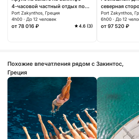
4-часовой частный отдых по
северная стор
Port Zakynthos, Греция
Port Zakynthos, Г
системе «всё включено»
4h00 · До 12 человек
6h00 · До 12 чел
от 78 016 ₽
от 97 520 ₽
4.6 (3)
Похожие впечатления рядом с Закинтос,
Греция