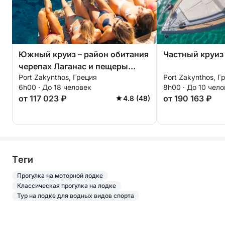
Южный круиз – район обитания
Частный круиз 
черепах Лаганас и пещеры
Port Zakynthos, Греция
Port Zakynthos, Г
Кери.
6h00 · До 18 человек
8h00 · До 10 чел
от 117 023 ₽
от 190 163 ₽
4.8 (48)
Tеги
Прогулка на моторной лодке
Классическая прогулка на лодке
Тур на лодке для водных видов спорта