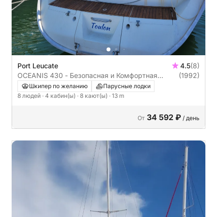
Port Leucate
4.5
(8)
OCEANIS 430 - Безопасная и Комфортная
(1992)
Лодка
Шкипер по желанию
Парусные лодки
8 людей
· 4 кабин(ы)
· 8 кают(ы)
· 13 m
34 592 ₽
От
/ день