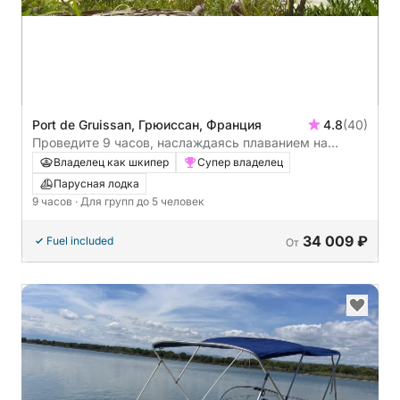
Port de Gruissan, Грюиссан, Франция
4.8
(40)
Проведите 9 часов, наслаждаясь плаванием на
парусной яхте вокруг Груиссана.
Владелец как шкипер
Супер владелец
Парусная лодка
9 часов
· Для групп до 5 человек
34 009 ₽
Fuel included
От