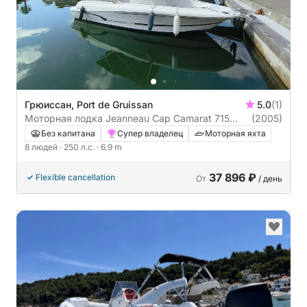
Грюиссан, Port de Gruissan
5.0
(1)
Моторная лодка Jeanneau Cap Camarat 715
(2005)
250л.с.
Без капитана
Супер владелец
Моторная яхта
8 людей
· 250 л.с.
· 6.9 m
37 896 ₽
Flexible cancellation
От
/ день