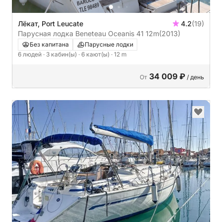
Лёкат, Port Leucate
4.2
(19)
Парусная лодка Beneteau Oceanis 41 12m
(2013)
Без капитана
Парусные лодки
6 людей
· 3 кабин(ы)
· 6 кают(ы)
· 12 m
34 009 ₽
От
/ день