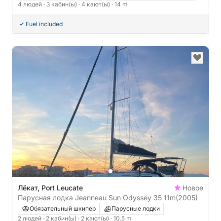
4 людей
· 3 кабин(ы)
· 4 кают(ы)
· 14 m
Fuel included
Лёкат, Port Leucate
Новое
Парусная лодка Jeanneau Sun Odyssey 35 11m
(2005)
Обязательный шкипер
Парусные лодки
2 людей
· 2 кабин(ы)
· 2 кают(ы)
· 10.5 m