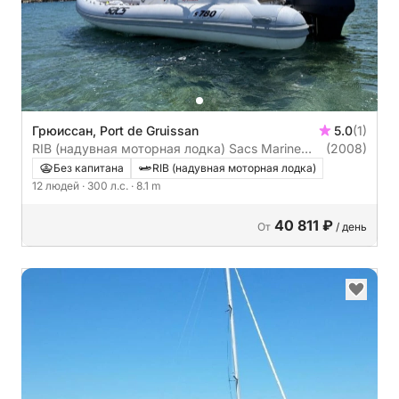
Грюиссан, Port de Gruissan
5.0
(1)
RIB (надувная моторная лодка) Sacs Marine
(2008)
S780 300л.с.
Без капитана
RIB (надувная моторная лодка)
12 людей
· 300 л.с.
· 8.1 m
40 811 ₽
От
/ день