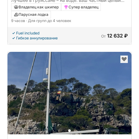
Лучшее в Груиссане – на воде: ваш частный целый
день на парусной яхте.
Владелец как шкипер
Супер владелец
Парусная лодка
9 часов
· Для групп до 4 человек
Fuel included
12 632 ₽
От
Гибкое аннулирование