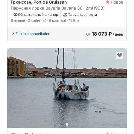
Грюиссан, Port de Gruissan
Новое
Парусная лодка Bavaria Bavaria 38 12m
(1998)
Обязательный шкипер
Парусные лодки
6 людей
· 3 кабин(ы)
· 6 кают(ы)
· 11.9 m
18 073 ₽
Flexible cancellation
От
/ день