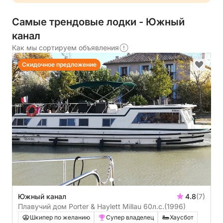
Самые трендовые лодки - Южный
канал
Как мы сортируем объявления
Скидочное предложение
Южный канал
4.8
(7)
Плавучий дом Porter & Haylett Millau 60л.с.
(1996)
Шкипер по желанию
Супер владелец
Хаусбот