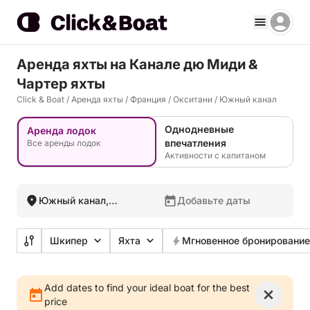
Аренда яхты на Канале дю Миди &
Чартер яхты
Click & Boat
/
Аренда яхты
/
Франция
/
Окситани
/
Южный канал
Однодневные
Аренда лодок
впечатления
Все аренды лодок
Активности с капитаном
Южный канал,
Добавьте даты
Франция
Шкипер
Яхта
Мгновенное бронирование
Add dates to find your ideal boat for the best
price