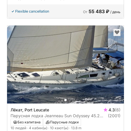
55 483 ₽
Flexible cancellation
От
/ день
Лёкат, Port Leucate
4.3
(6)
Парусная лодка Jeanneau Sun Odyssey 45.2
(2001)
14m
Без капитана
Парусные лодки
10 людей
· 4 кабин(ы)
· 10 кают(ы)
· 13.8 m