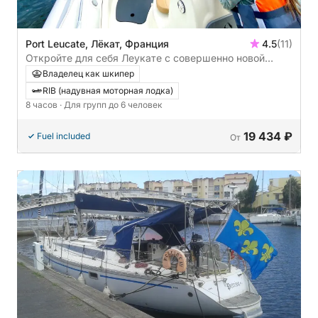
Port Leucate, Лёкат, Франция
4.5
(11)
Откройте для себя Леукате с совершенно новой
стороны, совершив прогулку на моторной лодке.
Владелец как шкипер
RIB (надувная моторная лодка)
8 часов
· Для групп до 6 человек
19 434 ₽
Fuel included
От