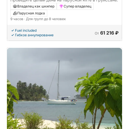
Владелец как шкипер
Супер владелец
Парусная лодка
9 часов
· Для групп до 8 человек
Fuel included
61 216 ₽
От
Гибкое аннулирование