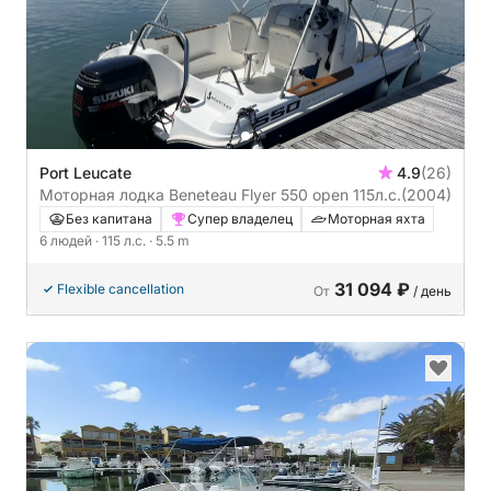
Port Leucate
4.9
(26)
Моторная лодка Beneteau Flyer 550 open 115л.с.
(2004)
Без капитана
Супер владелец
Моторная яхта
6 людей
· 115 л.с.
· 5.5 m
31 094 ₽
Flexible cancellation
От
/ день