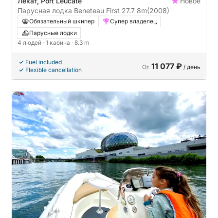
Лёкат, Port Leucate
Новое
Парусная лодка Beneteau First 27.7 8m
(2008)
Обязательный шкипер
Супер владелец
Парусные лодки
4 людей
· 1 кабина
· 8.3 m
Fuel included
11 077 ₽
От
/ день
Flexible cancellation