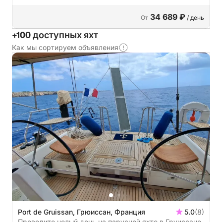
34 689 ₽
От
/ день
+100 доступных яхт
Как мы сортируем объявления
Port de Gruissan, Грюиссан, Франция
5.0
(8)
Проведите целый день на парусной яхте в Груиссане.