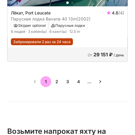
Лёкат, Port Leucate
4.6
(4)
Парусная лодка Bavaria 40 13m
(2002)
Skipper optional
Парусные лодки
6 людей
· 3 кабин(ы)
· 6 кают(ы)
· 12.5 m
Забронировали 2 раз за 24 часа
29 151 ₽
От
/ день
1
2
3
4
…
Возьмите напрокат яхту на