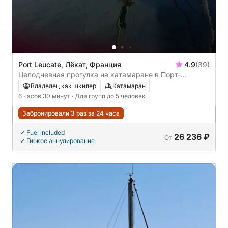
Port Leucate, Лёкат, Франция
4.9
(39)
Целодневная прогулка на катамаране в Порт-
Леукате.
Владелец как шкипер
Катамаран
6 часов 30 минут
· Для групп до 5 человек
Забронировали 3 раз за 24 часа
Fuel included
26 236 ₽
От
Гибкое аннулирование