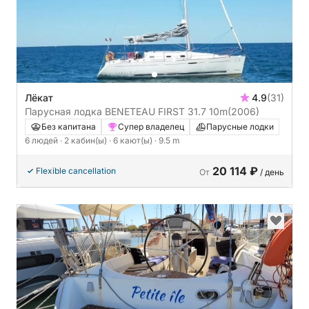
Лёкат
4.9
(31)
Парусная лодка BENETEAU FIRST 31.7 10m
(2006)
Без капитана
Супер владелец
Парусные лодки
6 людей
· 2 кабин(ы)
· 6 кают(ы)
· 9.5 m
20 114 ₽
Flexible cancellation
От
/ день