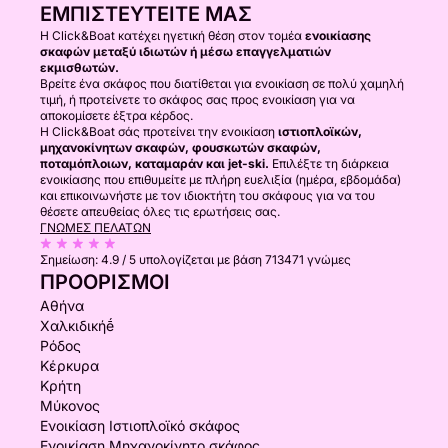
ΕΜΠΙΣΤΕΥΤΕΊΤΕ ΜΑΣ
Η Click&Boat κατέχει ηγετική θέση στον τομέα
ενοικίασης
σκαφών μεταξύ ιδιωτών ή μέσω επαγγελματιών
εκμισθωτών.
Βρείτε ένα σκάφος που διατίθεται για ενοικίαση σε πολύ χαμηλή
τιμή, ή προτείνετε το σκάφος σας προς ενοικίαση για να
αποκομίσετε έξτρα κέρδος.
Η Click&Boat σάς προτείνει την ενοικίαση
ιστιοπλοϊκών,
μηχανοκίνητων σκαφών, φουσκωτών σκαφών,
ποταμόπλοιων, καταμαράν και jet-ski.
Επιλέξτε τη διάρκεια
ενοικίασης που επιθυμείτε με πλήρη ευελιξία (ημέρα, εβδομάδα)
και επικοινωνήστε με τον ιδιοκτήτη του σκάφους για να του
θέσετε απευθείας όλες τις ερωτήσεις σας.
ΓΝΏΜΕΣ ΠΕΛΑΤΏΝ
Σημείωση:
4.9 / 5
υπολογίζεται με βάση 713471 γνώμες
ΠΡΟΟΡΙΣΜΟΊ
Αθήνα
Χαλκιδικήḗ
Ρόδος
Κέρκυρα
Κρήτη
Μύκονος
Ενοικίαση Ιστιοπλοϊκό σκάφος
Ενοικίαση Μηχανοκίνητο σκάφος