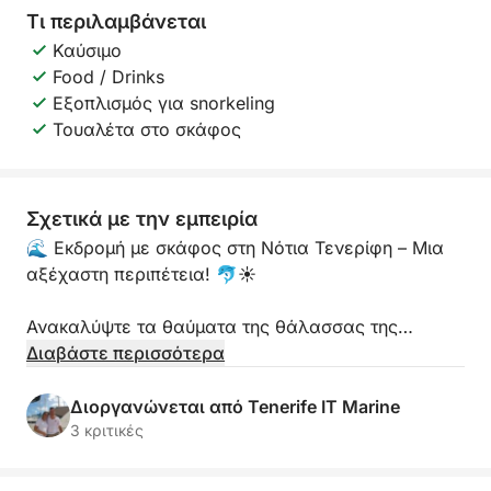
Τι περιλαμβάνεται
Καύσιμο
Food / Drinks
Εξοπλισμός για snorkeling
Τουαλέτα στο σκάφος
Σχετικά με την εμπειρία
🌊 Εκδρομή με σκάφος στη Νότια Τενερίφη – Μια
αξέχαστη περιπέτεια! 🐬☀️
Ανακαλύψτε τα θαύματα της θάλασσας της
Τενερίφης με μια αξέχαστη εκδρομή με σκάφος
Διαβάστε περισσότερα
κατά μήκος της νότιας ακτής του νησιού!
Πλοηγηθείτε σε κρυστάλλινα νερά, θαυμάστε
Διοργανώνεται από Tenerife IT Marine
μαγευτικά τοπία και ζήστε από κοντά την άγρια
3 κριτικές
φύση του Ατλαντικού.