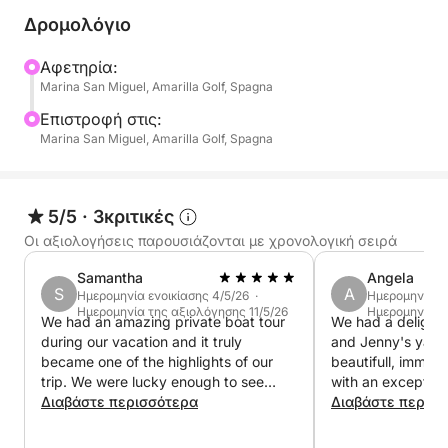
🚤 Τι να περιμένετε:
Δρομολόγιο
Παρακολούθηση δελφινιών και φαλαινών στο
Αφετηρία:
Marina San Miguel, Amarilla Golf, Spagna
φυσικό τους περιβάλλον
Επιστροφή στις:
Στάσεις για κολύμπι και κολύμβηση με
Marina San Miguel, Amarilla Golf, Spagna
αναπνευστήρα σε ήσυχους κόλπους
Χαλαρώστε στο πλοίο με δροσερά ποτά και σνακ
5/5
·
3κριτικές
Οι αξιολογήσεις παρουσιάζονται με χρονολογική σειρά
Εξηγήσεις στα ιταλικά (και σε άλλες γλώσσες) για
Samantha
Angela
τη θαλάσσια ζωή και την ακτή
S
A
Ημερομηνία ενοικίασης 4/5/26 ·
Ημερομηνία εν
Ημερομηνία της αξιολόγησης 11/5/26
Ημερομηνία τ
We had an amazing private boat tour
We had a delightf
📍 Αναχώρηση από: Μαρίνα Σαν Μιγκέλ
during our vacation and it truly
and Jenny's yach
(μεταβλητή ανάλογα με το λιμάνι)
became one of the highlights of our
beautifull, immac
🕒 Διάρκεια: 3 ώρες Μόνο με ιδιωτικό ναυλωμένο
trip. We were lucky enough to see
with an exception
σκάφος
dolphins, enjoy complete relaxation on
Διαβάστε περισσότερα
interior. It would
Διαβάστε περισ
board, and the men at the back of the
a long stay on th
👨‍👩‍👧‍👦 Κατάλληλο για όλους – οικογένειες, ζευγάρια
boat even had the chance to do some
Jenny were super