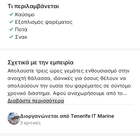
Τι περιλαμβάνεται
Καύσιμο
Εξοπλισμός ψαρέματος
Ποτά
Σνακ
Σχετικά με την εμπειρία
Απολαύστε τρεις ώρες γεμάτες ενθουσιασμό στην
ανοιχτή θάλασσα, ιδανικές για όσους θέλουν να
απολαύσουν την ουσία του ψαρέματος σε σύντομο
χρονικό διάστημα. Αφού αναχωρήσουμε από το
λιμάνι της Μαρίνας Σαν Μιγκέλ, θα κατευθυνθούμε
Διαβάστε περισσότερα
γρήγορα στα καλύτερα τοπικά σημεία ψαρέματος,
όπου μπορείτε να δοκιμάσετε τις δυνάμεις σας στο
Διοργανώνεται από Tenerife IT Marine
ψάρεμα τόνου, μπαρακούντα ή ξιφία. Όλα αυτά
3 κριτικές
συνοδευόμενα από κρύα ποτά στο σκάφος και μια
ομάδα ειδικών στο πλευρό σας.