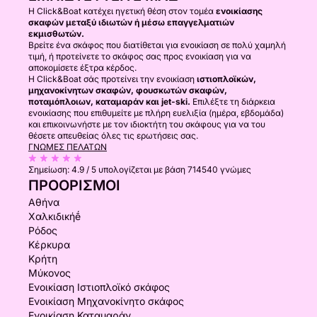
Η Click&Boat κατέχει ηγετική θέση στον τομέα
ενοικίασης
σκαφών μεταξύ ιδιωτών ή μέσω επαγγελματιών
εκμισθωτών.
Βρείτε ένα σκάφος που διατίθεται για ενοικίαση σε πολύ χαμηλή
τιμή, ή προτείνετε το σκάφος σας προς ενοικίαση για να
αποκομίσετε έξτρα κέρδος.
Η Click&Boat σάς προτείνει την ενοικίαση
ιστιοπλοϊκών,
μηχανοκίνητων σκαφών, φουσκωτών σκαφών,
ποταμόπλοιων, καταμαράν και jet-ski.
Επιλέξτε τη διάρκεια
ενοικίασης που επιθυμείτε με πλήρη ευελιξία (ημέρα, εβδομάδα)
και επικοινωνήστε με τον ιδιοκτήτη του σκάφους για να του
θέσετε απευθείας όλες τις ερωτήσεις σας.
ΓΝΏΜΕΣ ΠΕΛΑΤΏΝ
Σημείωση:
4.9 / 5
υπολογίζεται με βάση 714540 γνώμες
ΠΡΟΟΡΙΣΜΟΊ
Αθήνα
Χαλκιδικήḗ
Ρόδος
Κέρκυρα
Κρήτη
Μύκονος
Ενοικίαση Ιστιοπλοϊκό σκάφος
Ενοικίαση Μηχανοκίνητο σκάφος
Ενοικίαση Καταμαράν