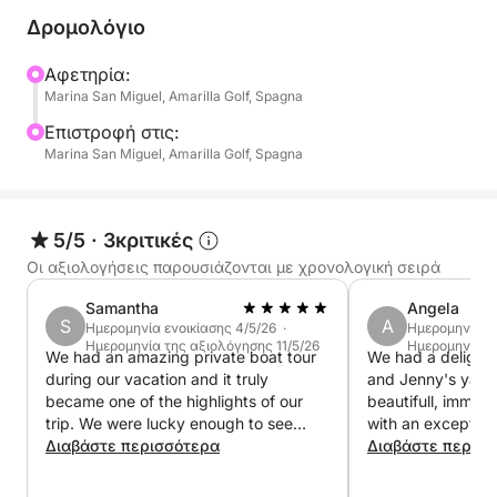
Δρομολόγιο
Αυτή η εμπειρία είναι ιδανική για οικογένειες,
παρέες φίλων ή για όσους θέλουν να ζήσουν τη
Αφετηρία:
Marina San Miguel, Amarilla Golf, Spagna
θάλασσα με έναν αποκλειστικό και χαλαρό τρόπο,
αλλά χωρίς να αφιερώσουν όλη την ημέρα. Το
Επιστροφή στις:
σκάφος μας είναι εξοπλισμένο με επαγγελματικό
Marina San Miguel, Amarilla Golf, Spagna
εξοπλισμό και άνετους χώρους για να
εξασφαλίσει μέγιστη άνεση. Σε αντίθεση με τις
πολυσύχναστες εκδρομές, εδώ θα αποφασίσετε
5/5
·
3κριτικές
εσείς τον ρυθμό και το στυλ της περιπέτειας.
Οι αξιολογήσεις παρουσιάζονται με χρονολογική σειρά
Samantha
Angela
S
A
Ημερομηνία ενοικίασης 4/5/26 ·
Ημερομηνία εν
Ημερομηνία της αξιολόγησης 11/5/26
Ημερομηνία τ
We had an amazing private boat tour
We had a delightf
during our vacation and it truly
and Jenny's yach
became one of the highlights of our
beautifull, immac
trip. We were lucky enough to see
with an exception
dolphins, enjoy complete relaxation on
Διαβάστε περισσότερα
interior. It would
Διαβάστε περισ
board, and the men at the back of the
a long stay on th
boat even had the chance to do some
Jenny were super