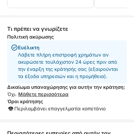
fishing. Everything was perfectly
very communicativ
arranged — delicious food and drinks,
boat whilst Jenny
something for everyone, and
with snacks and 
outstanding service from start to finish.
highly reccomend
The crew made us feel completely
outing.
Τι πρέπει να γνωρίζετε
welcome and taken care of throughout
Πολιτική ακύρωσης
the entire day. We are incredibly
grateful for this unforgettable and fully
Ευέλικτη
organized experience. Highly
Λάβετε πλήρη επιστροφή χρημάτων αν
recommended to anyone looking for a
ακυρώσετε τουλάχιστον 24 ώρες πριν από
relaxing, fun, and special day on the
την έναρξη της κράτησής σας (εξαιρούνται
water!
τα έξοδα υπηρεσιών και η προμήθεια).
Δικαίωμα υπαναχώρησης για αυτήν την κράτηση:
Όχι.
Μάθετε περισσότερα
Όροι κράτησης
Περιλαμβάνει επαγγελματία καπετάνιο
Περισσότερες εμπειρίες από αυτόν τον